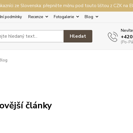
kazníci ze Slovenska: přepněte měnu pod touto lištou z CZK na 
ní podmínky
Recenze
Fotogalerie
Blog
Nevíte
Hledat
+420
(Po-Pá,
Blog
ovější články