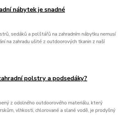
radní nábytek je snadné
lstrů, sedáků a polštářů na zahradním nábytku nemusí
ní na zahradu ušité z outdoorových tkanin z naší
 zahradní polstry a podsedáky?
obený z odolného outdoorového materiálu, který
skům, vlhkosti, chlorované a slané vodě, je prodyšný