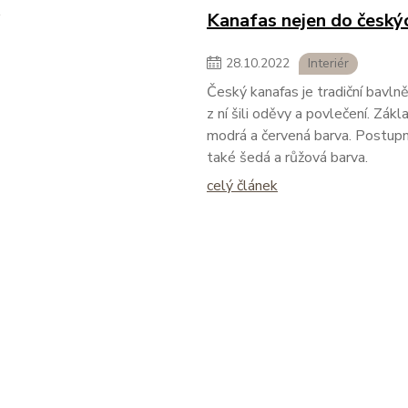
Kanafas nejen do český
28
.
10
.
2022
Interiér
Český kanafas je tradiční bavlně
z ní šili oděvy a povlečení. Zák
modrá a červená barva. Postupně
také šedá a růžová barva.
celý článek