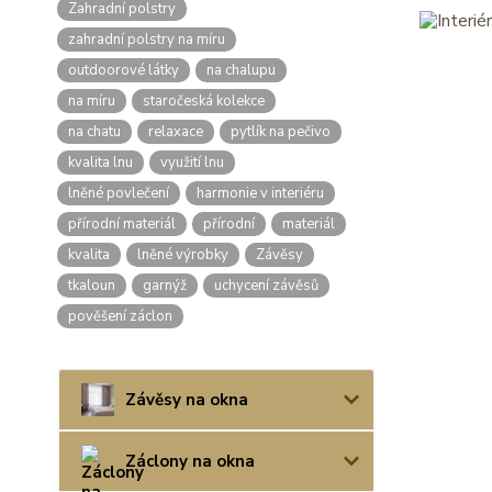
Zahradní polstry
zahradní polstry na míru
outdoorové látky
na chalupu
na míru
staročeská kolekce
na chatu
relaxace
pytlík na pečivo
kvalita lnu
využití lnu
lněné povlečení
harmonie v interiéru
přírodní materiál
přírodní
materiál
kvalita
lněné výrobky
Závěsy
tkaloun
garnýž
uchycení závěsů
pověšení záclon
Závěsy na okna
Záclony na okna