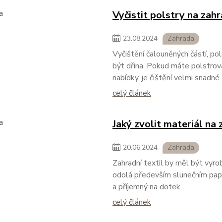
Vyčistit polstry na zah
23
.
08
.
2024
Zahrada
Vyčištění čalouněných částí, po
být dřina. Pokud máte polstrová
nabídky, je čištění velmi snadné.
celý článek
Jaký zvolit materiál na
20
.
06
.
2024
Zahrada
Zahradní textil by měl být vyr
odolá především slunečním papr
a příjemný na dotek.
celý článek