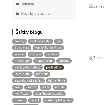
Zahrada
Novinky z atelieru
Štítky blogu
závěsy
venkovský styl
len
šití na míru
Atelier Splněný sen
interiér
chalupa
kanafas
do chalupy
bytový textil
záclony
závěsy do chalupy
podsedáky
lněný pytlík
blackout
zatemňovací závěsy
lněná utěrka
voál
údržba
praní
žehlení
lněný textil
praní lněného textilu
domácí
recept
atelier Splněný sen