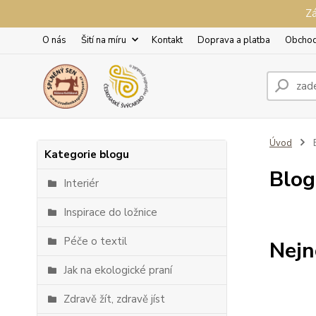
Zá
O nás
Šití na míru
Kontakt
Doprava a platba
Obchod
Úvod
Kategorie blogu
Blog
Interiér
Inspirace do ložnice
Péče o textil
Nejn
Jak na ekologické praní
Zdravě žít, zdravě jíst