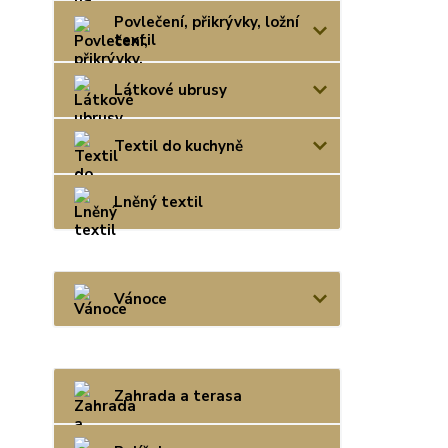
Povlečení, přikrývky, ložní
textil
Látkové ubrusy
Textil do kuchyně
Lněný textil
Vánoce
Zahrada a terasa