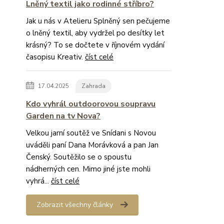
Lněný textil jako rodinné stříbro?
Jak u nás v Atelieru Splněný sen pečujeme
o lněný textil, aby vydržel po desítky let
krásný? To se dočtete v říjnovém vydání
časopisu Kreativ.
číst celé
17.04.2025
Zahrada
Kdo vyhrál outdoorovou soupravu
Garden na tv Nova?
Velkou jarní soutěž ve Snídani s Novou
uváděli paní Dana Morávková a pan Jan
Čenský. Soutěžilo se o spoustu
nádherných cen. Mimo jiné jste mohli
vyhrá...
číst celé
Zobrazit všechny články