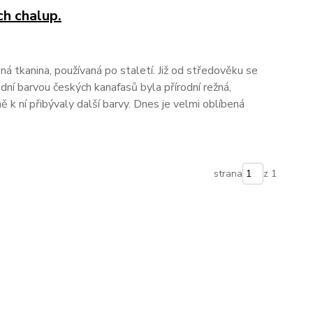
ch chalup.
ná tkanina, používaná po staletí. Již od středověku se
ladní barvou českých kanafasů byla přírodní režná,
 k ní přibývaly další barvy. Dnes je velmi oblíbená
strana
z 1