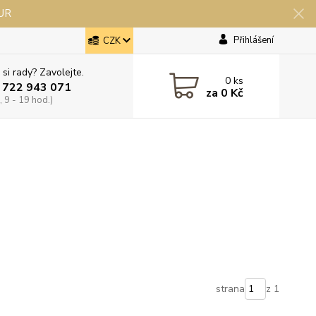
EUR
Přihlášení
CZK
 si rady? Zavolejte.
0
ks
 722 943 071
za
0 Kč
 9 - 19 hod.)
strana
z 1