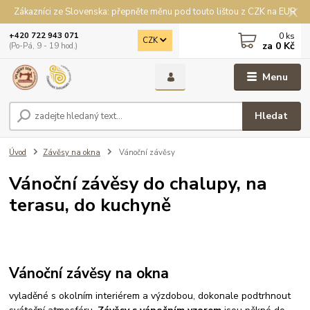
Zákazníci ze Slovenska: přepněte měnu pod touto lištou z CZK na EUR
0
ks
+420 722 943 071
CZK
za
0 Kč
(Po-Pá, 9 - 19 hod.)
Menu
Hledat
Úvod
Závěsy na okna
Vánoční závěsy
Vánoční závěsy do chalupy, na
terasu, do kuchyně
Vánoční závěsy na okna
vyladěné s okolním interiérem a výzdobou, dokonale podtrhnout