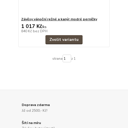
Závěsy vánoční režné a kanýr modré perníčky
1 017 Kč
/
ks
840 Kč
bez DPH
Zvolit variantu
strana
z 1
Doprava zdarma
Již od 2500,- Kč!
Šití na míru