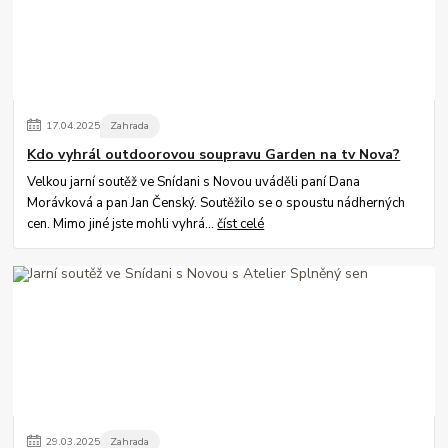
17
.
04
.
2025
Zahrada
Kdo vyhrál outdoorovou soupravu Garden na tv Nova?
Velkou jarní soutěž ve Snídani s Novou uváděli paní Dana
Morávková a pan Jan Čenský. Soutěžilo se o spoustu nádherných
cen. Mimo jiné jste mohli vyhrá...
číst celé
29
.
03
.
2025
Zahrada