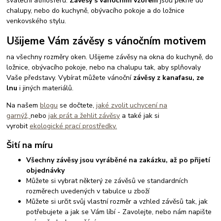
sváteční atmosféru.
Závěsy s vánočním vzorem
jsou pěkné do
chalupy, nebo do kuchyně, obývacího pokoje a do ložnice
venkovského stylu.
Ušijeme Vám závěsy s vánočním motivem
na všechny rozměry oken. Ušijeme závěsy na okna do kuchyně, do
ložnice, obývacího pokoje, nebo na chalupu tak, aby splňovaly
Vaše představy. Vybírat můžete vánoční
závěsy z kanafasu, ze
lnu
i jiných materiálů.
Na našem
blogu
se dočtete,
jaké zvolit uchycení na
garnýž,
nebo
jak prát a žehlit závěsy
a také jak si
vyrobit
ekologické prací prostředky.
Šití na míru
Všechny závěsy jsou vyráběné na zakázku, až po přijetí
objednávky
Můžete si vybrat některý ze závěsů ve standardních
rozměrech uvedených v tabulce u zboží
Můžete si určit svůj vlastní rozměr a vzhled závěsů tak, jak
potřebujete a jak se Vám líbí - Zavolejte, nebo nám napište