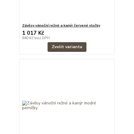
Závěsy vánoční režné a kanýr červené vločky
1 017 Kč
840 Kč
bez DPH
Zvolit variantu