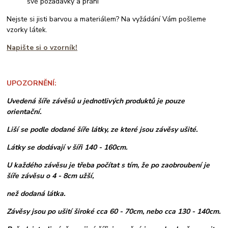
své požadavky a přání
Nejste si jisti barvou a materiálem? Na vyžádání Vám pošleme
vzorky látek.
Napište si o vzorník!
UPOZORNĚNÍ:
Uvedená šíře závěsů u jednotlivých produktů je pouze
orientační.
Liší se podle dodané šíře látky, ze které jsou závěsy ušité.
Látky se dodávají v šíři 140 - 160cm.
U každého závěsu je třeba počítat s tím, že po zaobroubení je
šíře závěsu o 4 - 8cm užší,
než dodaná látka.
Závěsy jsou po ušití široké cca 60 - 70cm, nebo cca 130 - 140cm.