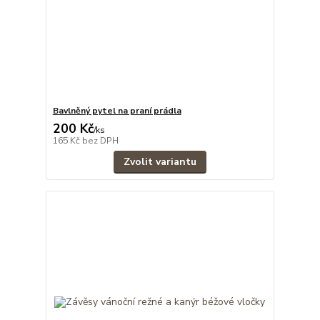
Bavlněný pytel na praní prádla
200 Kč
/
ks
165 Kč
bez DPH
Zvolit variantu