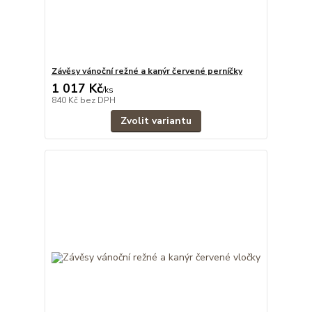
Závěsy vánoční režné a kanýr červené perníčky
1 017 Kč
/
ks
840 Kč
bez DPH
Zvolit variantu