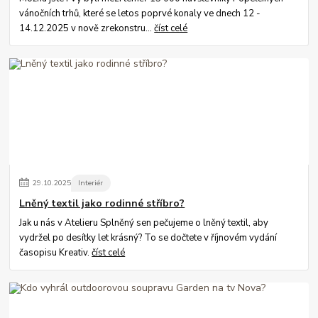
vánočních trhů, které se letos poprvé konaly ve dnech 12 -
14.12.2025 v nově zrekonstru...
číst celé
29
.
10
.
2025
Interiér
Lněný textil jako rodinné stříbro?
Jak u nás v Atelieru Splněný sen pečujeme o lněný textil, aby
vydržel po desítky let krásný? To se dočtete v říjnovém vydání
časopisu Kreativ.
číst celé