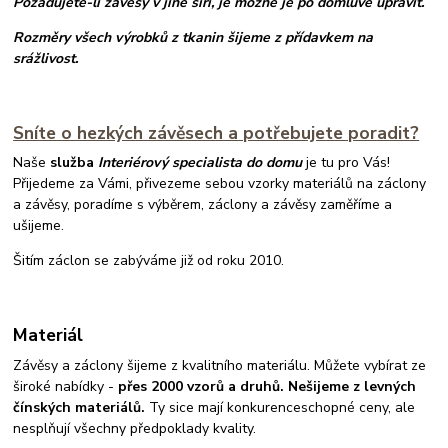
Požadujete-li závěsy v jiné šíři, je možné je po domluvě upravit.
Rozměry všech výrobků z tkanin šijeme z přídavkem na
srážlivost.
Sníte o hezkých závěsech a potřebujete poradit?
Naše
služba
Interiérový specialista do domu
je tu pro Vás!
Přijedeme za Vámi, přivezeme sebou vzorky materiálů na záclony
a závěsy, poradíme s výběrem, záclony a závěsy zaměříme a
ušijeme.
Šitím záclon se zabýváme již od roku 2010.
Materiál
Závěsy a záclony šijeme z kvalitního materiálu. Můžete vybírat ze
široké nabídky -
přes 2000 vzorů a druhů. Nešijeme z levných
čínských materiálů.
Ty sice mají konkurenceschopné ceny, ale
nesplňují všechny předpoklady kvality.