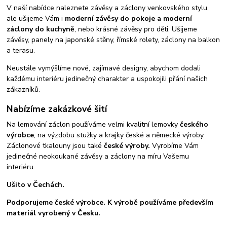
V naší nabídce naleznete závěsy a záclony venkovského stylu,
ale ušijeme Vám i
moderní závěsy do pokoje a moderní
záclony do kuchyně
, nebo krásné závěsy pro děti. Ušijeme
závěsy, panely na japonské stěny, římské rolety, záclony na balkon
a terasu.
Neustále vymýšlíme nové, zajímavé designy, abychom dodali
každému interiéru jedinečný charakter a uspokojili přání našich
zákazníků.
Nabízíme zakázkové šití
Na lemování záclon používáme velmi kvalitní lemovky
českého
výrobce
, na výzdobu stužky a krajky české a německé výroby.
Záclonové tkalouny jsou také
české výroby.
Vyrobíme Vám
jedinečné neokoukané závěsy a záclony na míru Vašemu
interiéru.
Ušito v Čechách.
Podporujeme české výrobce. K výrobě používáme především
materiál vyrobený v Česku.