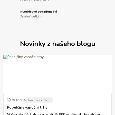
Závěsy, bytový textil
Interiérové poradenství
Osobní setkání
Novinky z našeho blogu
19
.
12
.
2025
Novinky z atelieru
Popelčiny vánoční trhy
Možná jste i Vy byli mezi téměř 15 000 návštěvníky Popelčiných