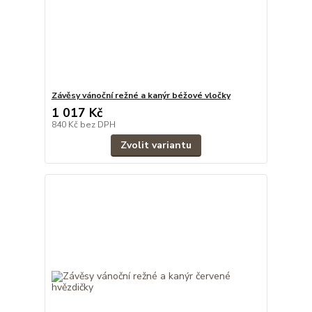
Závěsy vánoční režné a kanýr béžové vločky
1 017 Kč
840 Kč
bez DPH
Zvolit variantu