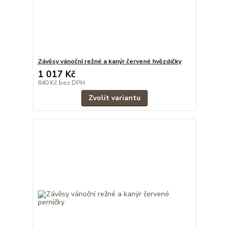
Závěsy vánoční režné a kanýr červené hvězdičky
1 017 Kč
840 Kč
bez DPH
Zvolit variantu