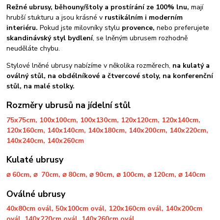
Režné ubrusy, běhouny/štoly a prostírání ze 100% lnu,
mají
hrubší stukturu a jsou krásné v
rustikálním i moderním
interiéru.
Pokud jste milovníky stylu
provence,
nebo preferujete
skandinávský styl bydlení
, se lněným ubrusem rozhodně
neuděláte chybu.
Stylové lněné ubrusy nabízíme v několika rozměrech,
na kulatý a
oválný stůl, na obdélníkové a čtvercové stoly, na konferenční
stůl, na malé stolky.
Rozměry ubrusů na jídelní stůl
75x75cm, 100x100cm, 100x130cm, 120x120cm, 120x140cm,
120x160cm, 140x140cm, 140x180cm, 140x200cm, 140x220cm,
140x240cm, 140x260cm
Kulaté ubrusy
⌀ 60cm, ⌀ 70cm, ⌀ 80cm, ⌀ 90cm, ⌀ 100cm, ⌀ 120cm, ⌀ 140cm
Oválné ubrusy
40x80cm ovál, 50x100cm ovál, 120x160cm ovál, 140x200cm
ovál, 140x220cm ovál, 140x260cm ovál