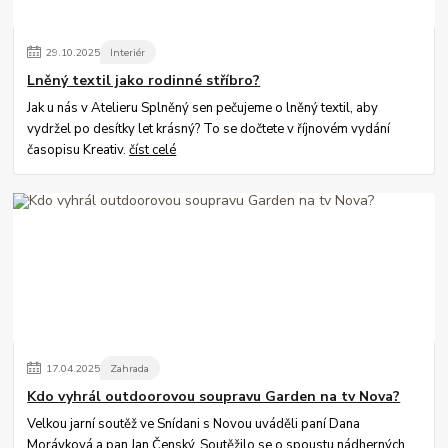
29
.
10
.
2025
Interiér
Lněný textil jako rodinné stříbro?
Jak u nás v Atelieru Splněný sen pečujeme o lněný textil, aby
vydržel po desítky let krásný? To se dočtete v říjnovém vydání
časopisu Kreativ.
číst celé
17
.
04
.
2025
Zahrada
Kdo vyhrál outdoorovou soupravu Garden na tv Nova?
Velkou jarní soutěž ve Snídani s Novou uváděli paní Dana
Morávková a pan Jan Čenský. Soutěžilo se o spoustu nádherných