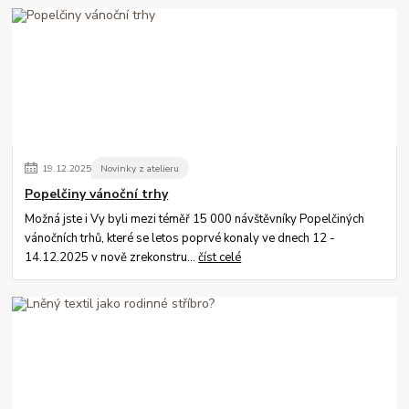
19
.
12
.
2025
Novinky z atelieru
Popelčiny vánoční trhy
Možná jste i Vy byli mezi téměř 15 000 návštěvníky Popelčiných
vánočních trhů, které se letos poprvé konaly ve dnech 12 -
14.12.2025 v nově zrekonstru...
číst celé