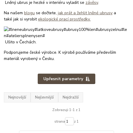
Lněný ubrus je hezké v interiéru vyladit se
závěsy
.
Na našem
blogu
se dočtete,
jak prát a žehlit lněné ubrusy
a
také jak si vyrobit
ekologické prací prostředky.
Ušito v Čechách.
Podporujeme české výrobce. K výrobě používáme především
materiál vyrobený v Česku.
Upřesnit parametry
Nejnovější
Nejlevnější
Nejdražší
Zobrazuji 1-1 z 1
strana
z 1