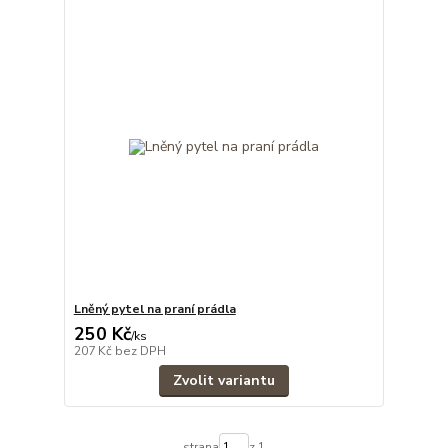
Lněný pytel na praní prádla
250 Kč
/
ks
207 Kč
bez DPH
Zvolit variantu
strana
z 1