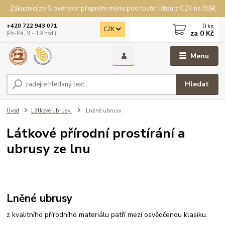
Zákazníci ze Slovenska: přepněte měnu pod touto lištou z CZK na EUR
0
ks
+420 722 943 071
CZK
za
0 Kč
(Po-Pá, 9 - 19 hod.)
Menu
Hledat
Úvod
Látkové ubrusy
Lněné ubrusy
Látkové přírodní prostírání a
ubrusy ze lnu
Lněné ubrusy
z kvalitního přírodního materiálu patří mezi osvědčenou klasiku.