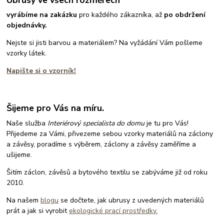
vyrábíme na zakázku
pro každého zákazníka, až
po obdržení
objednávky.
Nejste si jisti barvou a materiálem? Na vyžádání Vám pošleme
vzorky látek.
Napište si o vzorník!
Šijeme pro Vás na míru.
Naše služba
Interiérový specialista do domu
je tu pro Vás!
Přijedeme za Vámi, přivezeme sebou vzorky materiálů na záclony
a závěsy, poradíme s výběrem, záclony a závěsy zaměříme a
ušijeme.
Šitím záclon, závěsů a bytového textilu se zabýváme již od roku
2010.
Na našem
blogu
se dočtete, jak ubrusy z uvedených materiálů
prát a jak si vyrobit
ekologické prací prostředky.