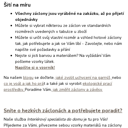
Šití na míru
Všechny záclony jsou vyráběné na zakázku, až po přijetí
objednávky
Můžete si vybrat některou ze záclon ve standardních
rozměrech uvedených v tabulce u zboží
Můžete si určit svůj vlastní rozměr a vzhled hotové záclony
tak, jak potřebujete a jak se Vám líbí - Zavolejte, nebo nám
napište své požadavky a přání
Nejste si jisti barvou a materiálem? Na vyžádání Vám
pošleme vzorky látek.
Napište si o vzorník!
Na našem
blogu
se dočtete,
jaké zvolit uchycení na garnýž,
nebo
co je voál a jak ho prá
t a také jak si vyrobit
ekologické prací
prostředky.
Poradíme Vám,
jak změřit záclony a závěsy.
Sníte o hezkých záclonách a potřebujete poradit?
Naše služba
Interiérový specialista do domu
je tu pro Vás!
Přijedeme za Vámi, přivezeme sebou vzorky materiálů na záclony