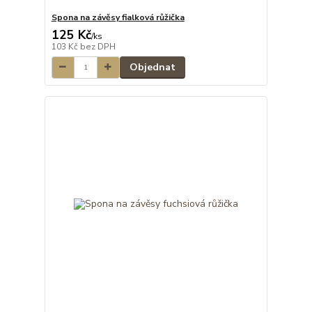
Spona na závěsy fialková růžička
125 Kč
/
ks
103 Kč
bez DPH
Objednat