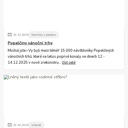
19
.
12
.
2025
Novinky z atelieru
Popelčiny vánoční trhy
Možná jste i Vy byli mezi téměř 15 000 návštěvníky Popelčiných
vánočních trhů, které se letos poprvé konaly ve dnech 12 -
14.12.2025 v nově zrekonstru...
číst celé
29
.
10
.
2025
Interiér