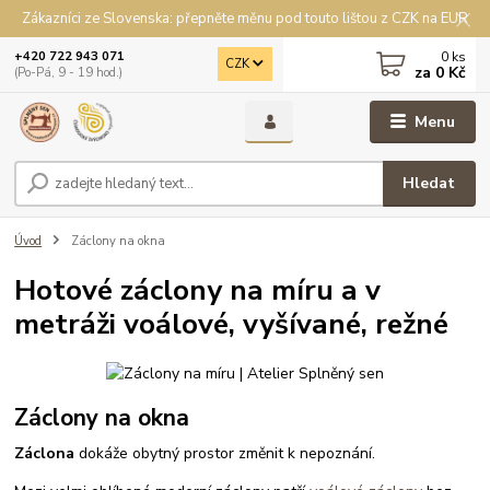
Zákazníci ze Slovenska: přepněte měnu pod touto lištou z CZK na EUR
0
ks
+420 722 943 071
CZK
za
0 Kč
(Po-Pá, 9 - 19 hod.)
Menu
Hledat
Úvod
Záclony na okna
Hotové záclony na míru a v
metráži voálové, vyšívané, režné
Záclony na okna
Záclona
dokáže obytný prostor změnit k nepoznání.