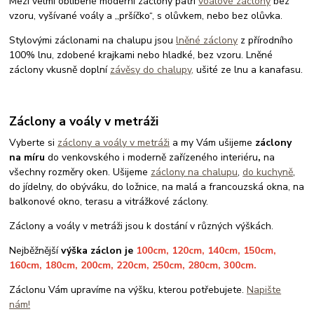
Mezi velmi oblíbené moderní záclony patří
voálové záclony
bez
vzoru, vyšívané voály a ,,pršíčko“, s olůvkem, nebo bez olůvka.
Stylovými záclonami na chalupu jsou
lněné záclony
z přírodního
100% lnu, zdobené krajkami nebo hladké, bez vzoru. Lněné
záclony vkusně doplní
závěsy do chalupy,
ušité ze lnu a kanafasu.
Záclony a voály v metráži
Vyberte si
záclony a voály v metráži
a my Vám ušijeme
záclony
na míru
do venkovského i moderně zařízeného interiéru
,
na
všechny rozměry oken. Ušijeme
záclony na chalupu
,
do kuchyně
,
do jídelny, do obýváku, do ložnice, na malá a francouzská okna, na
balkonové okno, terasu a vitrážkové záclony.
Záclony a voály v metráži jsou k dostání v různých výškách.
Nejběžnější
výška záclon je
100cm, 120cm, 140cm, 150cm,
160cm, 180cm, 200cm, 220cm, 250cm, 280cm, 300cm.
Záclonu Vám upravíme na výšku, kterou potřebujete.
Napište
nám!