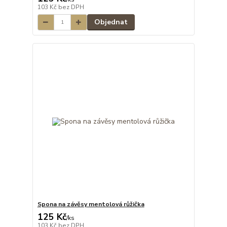
103 Kč
bez DPH
Objednat
Spona na závěsy mentolová růžička
125 Kč
/
ks
103 Kč
bez DPH