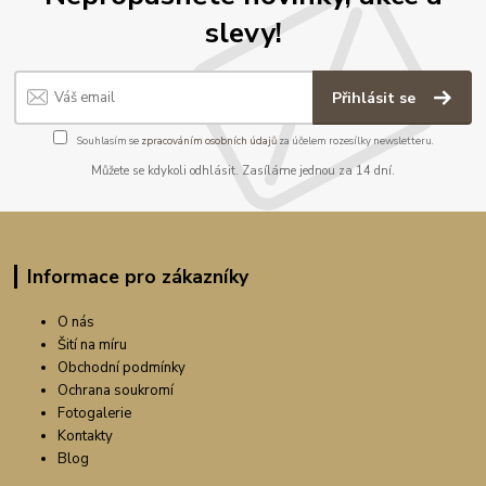
slevy!
Přihlásit se
Souhlasím se
zpracováním osobních údajů
za účelem rozesílky newsletteru.
Můžete se kdykoli odhlásit. Zasíláme jednou za 14 dní.
Informace pro zákazníky
O nás
Šití na míru
Obchodní podmínky
Ochrana soukromí
Fotogalerie
Kontakty
Blog