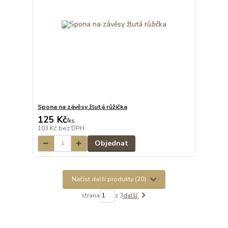
Spona na závěsy žlutá růžička
125 Kč
/
ks
103 Kč
bez DPH
Objednat
Načíst další produkty (20)
strana
z 3
další