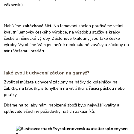
zákazníků.
Nabízíme
zakázkové šití.
Na lemování záclon používáme velmi
kvalitní lemovky českého výrobce, na výzdobu stužky a krajky
české a německé výroby. Záclonové tkalouny jsou také české
výroby. Vyrobíme Vám jedinečné neokoukané závěsy a záclony na
míru Vašemu interiéru.
Jaké zvolit uchycení záclon na garnýž?
Zvolit si můžete uchycení záclony na háčky do kolejničky, na
žabičky, na kroužky, s tunýlkem na vitrážku, s řasící páskou nebo
poutky.
Dbáme na to, aby námi nabízené zboží bylo nejvyšší kvality a
splňovalo všechny požadavky našich zákazníků.