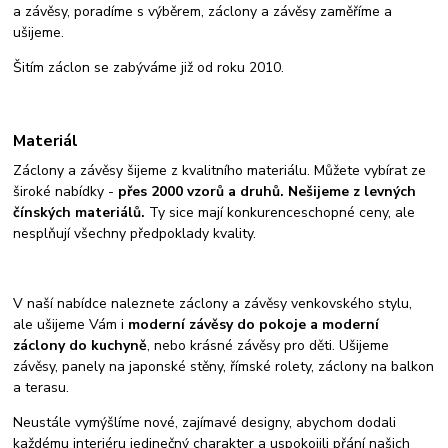
a závěsy, poradíme s výběrem, záclony a závěsy zaměříme a
ušijeme.
Šitím záclon se zabýváme již od roku 2010.
Materiál
Záclony a závěsy šijeme z kvalitního materiálu. Můžete vybírat ze
široké nabídky -
přes 2000 vzorů a druhů. Nešijeme z levných
čínských materiálů.
Ty sice mají konkurenceschopné ceny, ale
nesplňují všechny předpoklady kvality.
V naší nabídce naleznete záclony a závěsy venkovského stylu,
ale ušijeme Vám i
moderní závěsy do pokoje a moderní
záclony do kuchyně
, nebo krásné závěsy pro děti. Ušijeme
závěsy, panely na japonské stěny, římské rolety, záclony na balkon
a terasu.
Neustále vymýšlíme nové, zajímavé designy, abychom dodali
každému interiéru jedinečný charakter a uspokojili přání našich