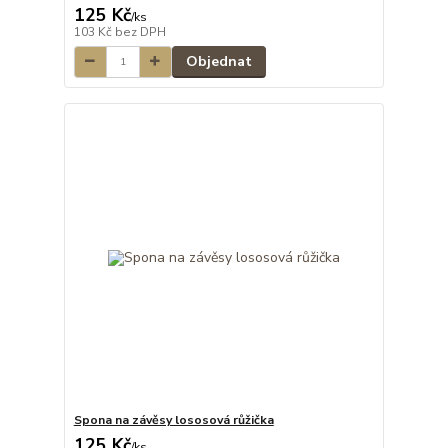
125 Kč
/
ks
103 Kč
bez DPH
Objednat
Spona na závěsy lososová růžička
125 Kč
/
ks