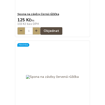
Spona na závěsy černá růžička
125 Kč
/
ks
103 Kč
bez DPH
Objednat
Novinka