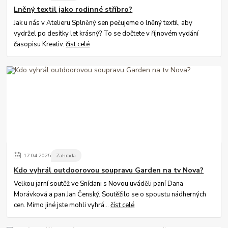
Lněný textil jako rodinné stříbro?
Jak u nás v Atelieru Splněný sen pečujeme o lněný textil, aby
vydržel po desítky let krásný? To se dočtete v říjnovém vydání
časopisu Kreativ.
číst celé
17
.
04
.
2025
Zahrada
Kdo vyhrál outdoorovou soupravu Garden na tv Nova?
Velkou jarní soutěž ve Snídani s Novou uváděli paní Dana
Morávková a pan Jan Čenský. Soutěžilo se o spoustu nádherných
cen. Mimo jiné jste mohli vyhrá...
číst celé