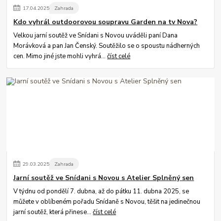
17
.
04
.
2025
Zahrada
Kdo vyhrál outdoorovou soupravu Garden na tv Nova?
Velkou jarní soutěž ve Snídani s Novou uváděli paní Dana
Morávková a pan Jan Čenský. Soutěžilo se o spoustu nádherných
cen. Mimo jiné jste mohli vyhrá...
číst celé
29
.
03
.
2025
Zahrada
Jarní soutěž ve Snídani s Novou s Atelier Splněný sen
V týdnu od pondělí 7. dubna, až do pátku 11. dubna 2025, se
můžete v oblíbeném pořadu Snídaně s Novou, těšit na jedinečnou
jarní soutěž, která přinese...
číst celé