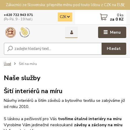
Zákazníci ze Slovenska: přepněte měnu pod touto lištou z CZK na EUR
0
ks
+420 722 943 071
CZK
za
0 Kč
(Po-Pá, 9 - 19 hod.)
Menu
Hledat
Úvod
Šití na míru
Naše služby
Šití interiérů na míru
Návrhy interiérů a šitím závěsů a bytového textilu se zabýváme již
od roku 2010.
S láskou a pečlivostí pro Vás
tvoříme útulné interiéry na míru
Vyrobíme Vám jedinečné neokoukané
závěsy a záclony na míru