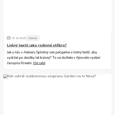
29
.
10
.
2025
Interiér
Lněný textil jako rodinné stříbro?
Jak u nás v Atelieru Splněný sen pečujeme o lněný textil, aby
vydržel po desítky let krásný? To se dočtete v říjnovém vydání
časopisu Kreativ.
číst celé