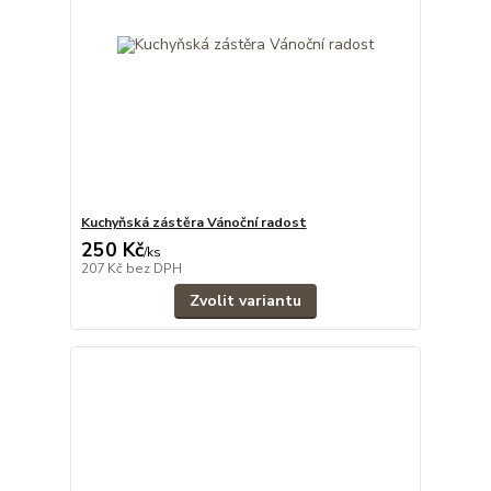
Kuchyňská zástěra Vánoční radost
250 Kč
/
ks
207 Kč
bez DPH
Zvolit variantu