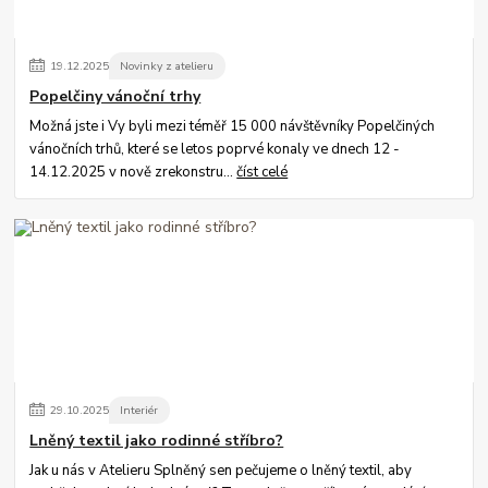
19
.
12
.
2025
Novinky z atelieru
Popelčiny vánoční trhy
Možná jste i Vy byli mezi téměř 15 000 návštěvníky Popelčiných
vánočních trhů, které se letos poprvé konaly ve dnech 12 -
14.12.2025 v nově zrekonstru...
číst celé
29
.
10
.
2025
Interiér
Lněný textil jako rodinné stříbro?
Jak u nás v Atelieru Splněný sen pečujeme o lněný textil, aby