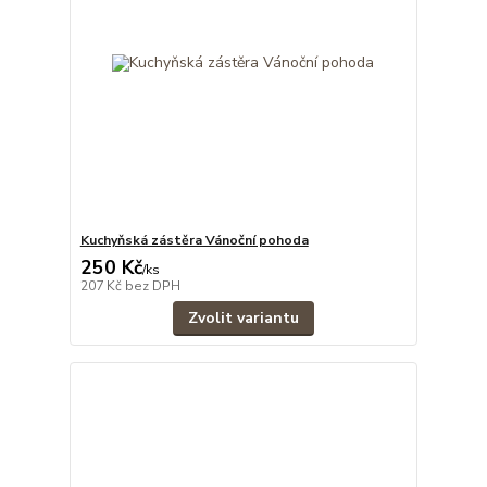
Kuchyňská zástěra Vánoční pohoda
250 Kč
/
ks
207 Kč
bez DPH
Zvolit variantu