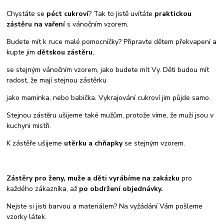
Chystáte se
péct cukroví
? Tak to jistě uvítáte
praktickou
zástěru na vaření
s vánočním vzorem.
Budete mít k ruce malé pomocníčky? Připravte dětem překvapení a
kupte jim
dětskou zástěru
,
se stejným vánočním vzorem, jako budete mít Vy. Děti budou mít
radost, že mají stejnou zástěrku
jako maminka, nebo babička. Vykrajování cukroví jim půjde samo.
Stejnou zástěru ušijeme také mužům, protože víme, že muži jsou v
kuchyni mistři.
K zástěře ušijeme
utěrku a chňapky
se stejným vzorem.
Zástěry pro ženy, muže a děti
vyrábíme na zakázku
pro
každého zákazníka, až
po obdržení objednávky.
Nejste si jisti barvou a materiálem? Na vyžádání Vám pošleme
vzorky látek.