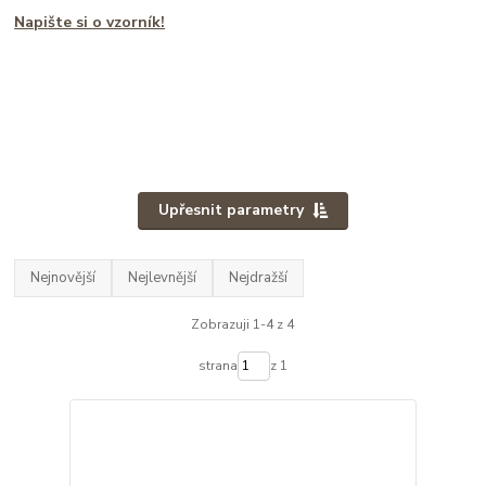
Napište si o vzorník!
Upřesnit parametry
Nejnovější
Nejlevnější
Nejdražší
Zobrazuji 1-4 z 4
strana
z 1