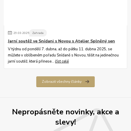
29
.
03
.
2025
Zahrada
Jarní soutěž ve Snídani s Novou s Atelier Splněný sen
V týdnu od pondělí 7. dubna, až do pátku 11. dubna 2025, se
můžete v oblíbeném pořadu Snídaně s Novou, těšit na jedinečnou
jarní soutěž, která přinese...
číst celé
Zobrazit všechny články
Nepropásněte novinky, akce a
slevy!