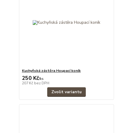
Kuchyňská zástěra Houpací koník
250 Kč
/
ks
207 Kč
bez DPH
Zvolit variantu