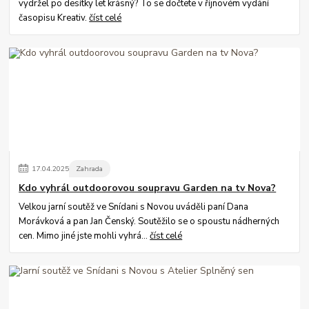
vydržel po desítky let krásný? To se dočtete v říjnovém vydání
časopisu Kreativ.
číst celé
17
.
04
.
2025
Zahrada
Kdo vyhrál outdoorovou soupravu Garden na tv Nova?
Velkou jarní soutěž ve Snídani s Novou uváděli paní Dana
Morávková a pan Jan Čenský. Soutěžilo se o spoustu nádherných
cen. Mimo jiné jste mohli vyhrá...
číst celé