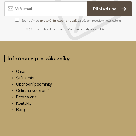
Přihlásit se
Souhlasím se
zpracováním osobních údajů
za účelem rozesílky newsletteru.
Můžete se kdykoli odhlásit. Zasíláme jednou za 14 dní.
Informace pro zákazníky
O nás
Šití na míru
Obchodní podmínky
Ochrana soukromí
Fotogalerie
Kontakty
Blog