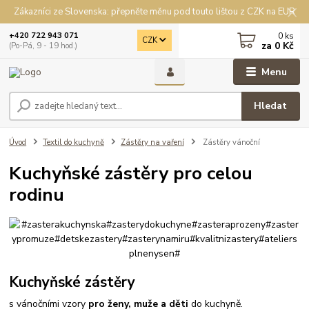
Zákazníci ze Slovenska: přepněte měnu pod touto lištou z CZK na EUR
0
ks
+420 722 943 071
CZK
za
0 Kč
(Po-Pá, 9 - 19 hod.)
Menu
Hledat
Úvod
Textil do kuchyně
Zástěry na vaření
Zástěry vánoční
Kuchyňské zástěry pro celou
rodinu
Kuchyňské zástěry
s vánočními vzory
pro ženy, muže a děti
do kuchyně.