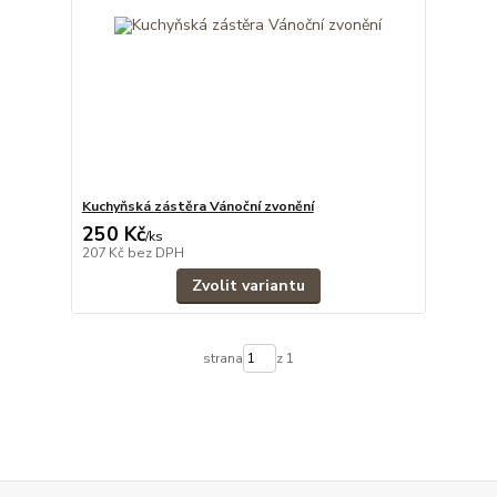
Kuchyňská zástěra Vánoční zvonění
250 Kč
/
ks
207 Kč
bez DPH
Zvolit variantu
strana
z 1