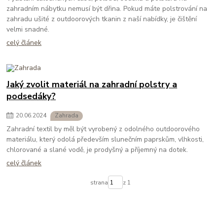
zahradním nábytku nemusí být dřina. Pokud máte polstrování na
zahradu ušité z outdoorových tkanin z naší nabídky, je čištění
velmi snadné.
celý článek
Jaký zvolit materiál na zahradní polstry a
podsedáky?
20
.
06
.
2024
Zahrada
Zahradní textil by měl být vyrobený z odolného outdoorového
materiálu, který odolá především slunečním paprskům, vlhkosti,
chlorované a slané vodě, je prodyšný a příjemný na dotek.
celý článek
strana
z 1