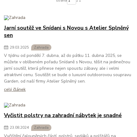
strana
z 1
Jarní soutěž ve Snídani s Novou s Atelier Splněný
sen
29
.
03
.
2025
Zahrada
V týdnu od pondělí 7. dubna, až do pátku 11. dubna 2025, se
můžete v oblíbeném pořadu Snídaně s Novou, těšit na jedinečnou
jarní soutěž, která přinese nejen spoustu zábavy, ale i velmi
atraktivní cenu. Soutěžit se bude o luxusní outdoorovou soupravu
Garden, od naší firmy Atelier Splněný sen.
celý článek
Vyčistit polstry na zahradní nábytek je snadné
23
.
08
.
2024
Zahrada
Vyčištění čalouněných částí, polstrů, sedáků a polštářů na