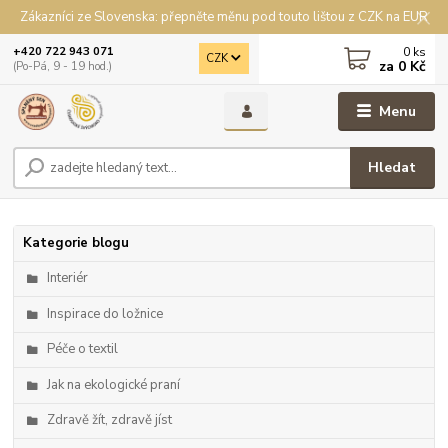
Zákazníci ze Slovenska: přepněte měnu pod touto lištou z CZK na EUR
0
ks
+420 722 943 071
CZK
za
0 Kč
(Po-Pá, 9 - 19 hod.)
Menu
Hledat
Kategorie blogu
Interiér
Inspirace do ložnice
Péče o textil
Jak na ekologické praní
Zdravě žít, zdravě jíst