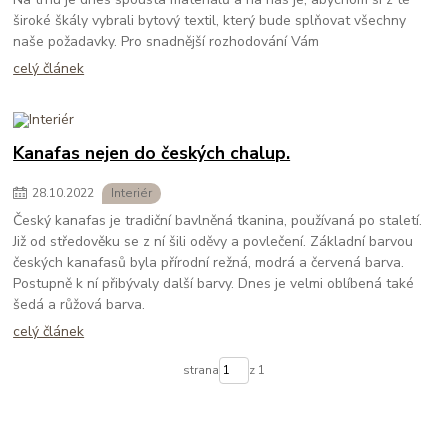
široké škály vybrali bytový textil, který bude splňovat všechny
naše požadavky. Pro snadnější rozhodování Vám
celý článek
Kanafas nejen do českých chalup.
28
.
10
.
2022
Interiér
Český kanafas je tradiční bavlněná tkanina, používaná po staletí.
Již od středověku se z ní šili oděvy a povlečení. Základní barvou
českých kanafasů byla přírodní režná, modrá a červená barva.
Postupně k ní přibývaly další barvy. Dnes je velmi oblíbená také
šedá a růžová barva.
celý článek
strana
z 1