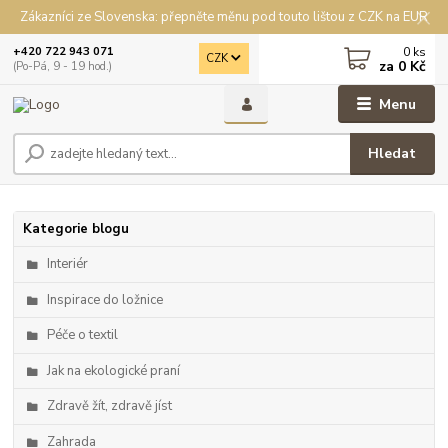
Zákazníci ze Slovenska: přepněte měnu pod touto lištou z CZK na EUR
0
ks
+420 722 943 071
CZK
za
0 Kč
(Po-Pá, 9 - 19 hod.)
Menu
Hledat
Kategorie blogu
Interiér
Inspirace do ložnice
Péče o textil
Jak na ekologické praní
Zdravě žít, zdravě jíst
Zahrada