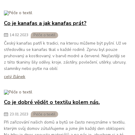
Co je kanafas a jak kanafas prát?
14
.
02
.
2023
Péče o textil
Český kanafas patří k tradici, na kterou můžeme být pyšní. Už ve
středověku se kanafas tkal v každé rodině. Zprvu byl pouze
pruhovaný a kostkovaný, v barvě modré a červené. Nejčastěji se
z této tkaniny šily oděvy, kroje, zástěry, povlečení, utěrky, ubrusy,
slamníky nebo pytle na obilí.
celý článek
Co je dobré vědět o textilu kolem nás.
23
.
01
.
2023
Péče o textil
Při zařizování našich domů a bytů se často nevyznáme v textilu,
kterým svůj domov zútulňujeme a jsme jím každý den obklopeni.
Na trhu je dnes spousta materiálů a na nás je, abychom si z té