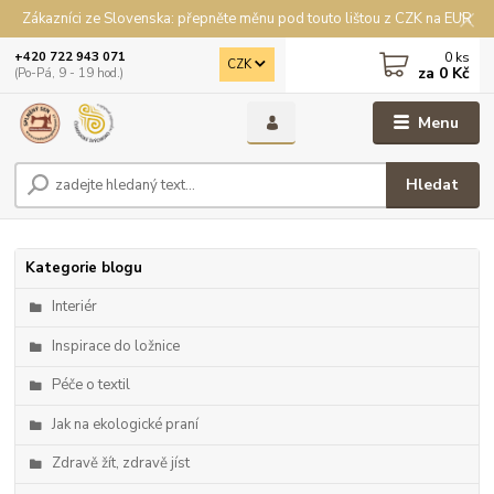
Zákazníci ze Slovenska: přepněte měnu pod touto lištou z CZK na EUR
0
ks
+420 722 943 071
CZK
za
0 Kč
(Po-Pá, 9 - 19 hod.)
Menu
Hledat
Kategorie blogu
Interiér
Inspirace do ložnice
Péče o textil
Jak na ekologické praní
Zdravě žít, zdravě jíst