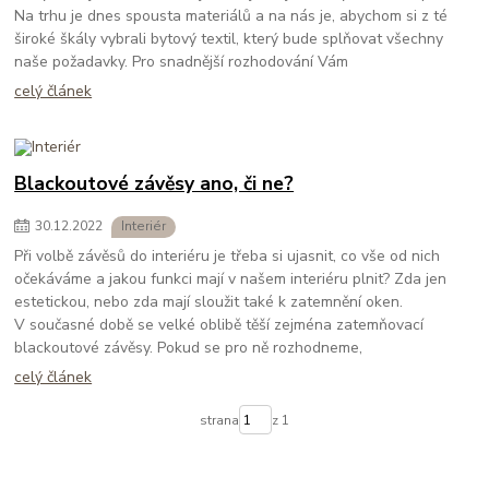
Na trhu je dnes spousta materiálů a na nás je, abychom si z té
široké škály vybrali bytový textil, který bude splňovat všechny
naše požadavky. Pro snadnější rozhodování Vám
celý článek
Blackoutové závěsy ano, či ne?
30
.
12
.
2022
Interiér
Při volbě závěsů do interiéru je třeba si ujasnit, co vše od nich
očekáváme a jakou funkci mají v našem interiéru plnit? Zda jen
estetickou, nebo zda mají sloužit také k zatemnění oken.
V současné době se velké oblibě těší zejména zatemňovací
blackoutové závěsy. Pokud se pro ně rozhodneme,
celý článek
strana
z 1