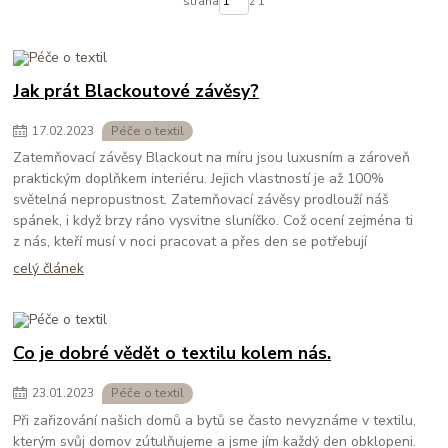
strana
z 1
Jak prát Blackoutové závěsy?
17
.
02
.
2023
Péče o textil
Zatemňovací závěsy Blackout na míru jsou luxusním a zároveň
praktickým doplňkem interiéru. Jejich vlastností je až 100%
světelná nepropustnost. Zatemňovací závěsy prodlouží náš
spánek, i když brzy ráno vysvitne sluníčko. Což ocení zejména ti
z nás, kteří musí v noci pracovat a přes den se potřebují
celý článek
Co je dobré vědět o textilu kolem nás.
23
.
01
.
2023
Péče o textil
Při zařizování našich domů a bytů se často nevyznáme v textilu,
kterým svůj domov zútulňujeme a jsme jím každý den obklopeni.