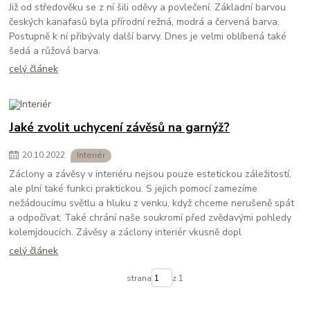
Již od středověku se z ní šili oděvy a povlečení. Základní barvou
českých kanafasů byla přírodní režná, modrá a červená barva.
Postupně k ní přibývaly další barvy. Dnes je velmi oblíbená také
šedá a růžová barva.
celý článek
Jaké zvolit uchycení závěsů na garnýž?
20
.
10
.
2022
Interiér
Záclony a závěsy v interiéru nejsou pouze estetickou záležitostí,
ale plní také funkci praktickou. S jejich pomocí zamezíme
nežádoucímu světlu a hluku z venku, když chceme nerušeně spát
a odpočívat. Také chrání naše soukromí před zvědavými pohledy
kolemjdoucích. Závěsy a záclony interiér vkusně dopl
celý článek
strana
z 1