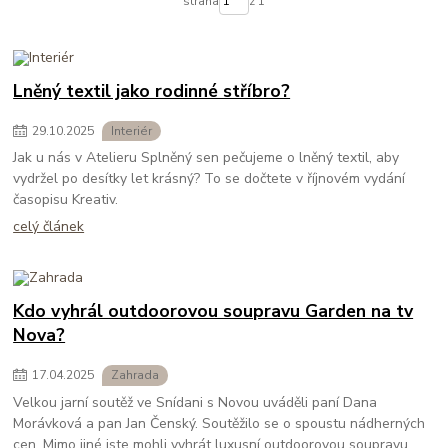
strana
z 1
Lněný textil jako rodinné stříbro?
29
.
10
.
2025
Interiér
Jak u nás v Atelieru Splněný sen pečujeme o lněný textil, aby
vydržel po desítky let krásný? To se dočtete v říjnovém vydání
časopisu Kreativ.
celý článek
Kdo vyhrál outdoorovou soupravu Garden na tv
Nova?
17
.
04
.
2025
Zahrada
Velkou jarní soutěž ve Snídani s Novou uváděli paní Dana
Morávková a pan Jan Čenský. Soutěžilo se o spoustu nádherných
cen. Mimo jiné jste mohli vyhrát luxusní outdoorovou soupravu