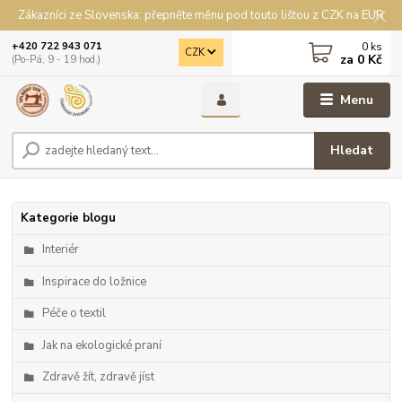
Zákazníci ze Slovenska: přepněte měnu pod touto lištou z CZK na EUR
0
ks
+420 722 943 071
CZK
za
0 Kč
(Po-Pá, 9 - 19 hod.)
Menu
Hledat
Kategorie blogu
Interiér
Inspirace do ložnice
Péče o textil
Jak na ekologické praní
Zdravě žít, zdravě jíst