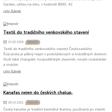
Garden, ušitou na míru, v hodnotě 8000,- Kč.
celý článek
Textil do tradičního venkovského stavení
23
.
03
.
2025
Interiér
Textil do tradičního venkovského stavení Českosaského
Švýcarska je pěkný nejen v podstávkových a hrázděných domech.
Sluší také chalupám, hospodářským stavením, novým roubenkám
a srubům.
celý článek
Kanafas nejen do českých chalup.
28
.
10
.
2022
Interiér
Český kanafas je tradiční bavlněná tkanina, používaná po staletí.