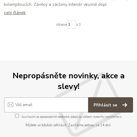
kolemjdoucích. Závěsy a záclony interiér vkusně dopl
celý článek
strana
z 1
Nepropásněte novinky, akce a
slevy!
Přihlásit se
Souhlasím se
zpracováním osobních údajů
za účelem rozesílky newsletteru.
Můžete se kdykoli odhlásit. Zasíláme jednou za 14 dní.