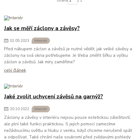
strana
z 1
Jak se měří záclony a závěsy?
02
.
05
.
2023
Interiér
Před nákupem záclon a závěsů je nutné vědět, jak velké závěsy a
záclony na svá okna potřebujeme. Je třeba změřit šířku a výšku
záclon a závěsů. Jak míry zaměříme?
celý článek
Jaké zvolit uchycení závěsů na garnýž?
20
.
10
.
2022
Interiér
Záclony a závěsy v interiéru nejsou pouze estetickou záležitostí,
ale plní také funkci praktickou. S jejich pomocí zamezíme
nežádoucímu světlu a hluku z venku, když chceme nerušeně spát
a odpočívat. Také chrání naše soukromí před zvědavými pohledy