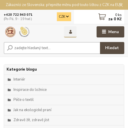
Zákazníci ze Slovenska: přepněte měnu pod touto lištou z CZK na EUR
0
ks
+420 722 943 071
CZK
za
0 Kč
(Po-Pá, 9 - 19 hod.)
Menu
Hledat
Kategorie blogu
Interiér
Inspirace do ložnice
Péče o textil
Jak na ekologické praní
Zdravě žít, zdravě jíst