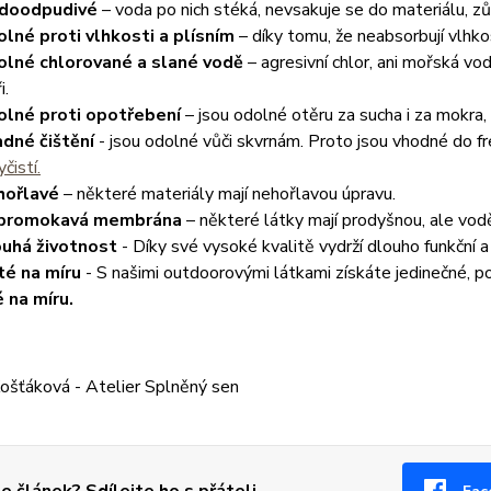
doodpudivé
– voda po nich stéká, nevsakuje se do materiálu, zů
lné proti vlhkosti a plísním
– díky tomu, že neabsorbují vlhkos
lné chlorované a slané vodě
– agresivní chlor, ani mořská vo
i.
lné proti opotřebení
– jsou odolné otěru za sucha i za mokra,
dné čištění
- jsou odolné vůči skvrnám. Proto jsou vhodné do f
yčistí.
hořlavé
– některé materiály mají nehořlavou úpravu.
promokavá membrána
– některé látky mají prodyšnou, ale vo
uhá životnost
- Díky své vysoké kvalitě vydrží dlouho funkční a
té na míru
- S našimi outdoorovými látkami získáte jedinečné, 
é na míru.
ošťáková - Atelier Splněný sen