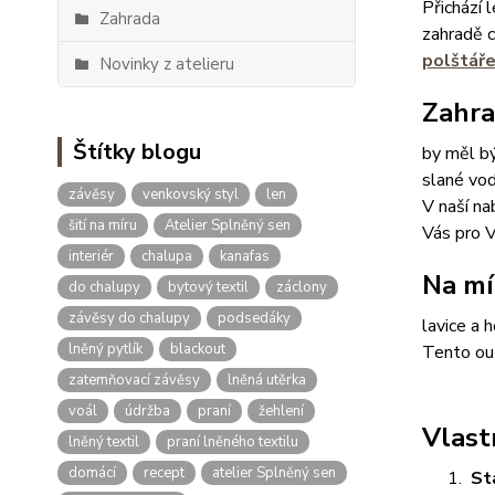
Přichází 
Zahrada
zahradě c
polštář
Novinky z atelieru
Zahra
Štítky blogu
by měl b
slané vod
závěsy
venkovský styl
len
V naší na
šití na míru
Atelier Splněný sen
Vás pro V
interiér
chalupa
kanafas
Na mí
do chalupy
bytový textil
záclony
závěsy do chalupy
podsedáky
lavice a 
lněný pytlík
blackout
Tento ou
zatemňovací závěsy
lněná utěrka
voál
údržba
praní
žehlení
Vlast
lněný textil
praní lněného textilu
domácí
recept
atelier Splněný sen
St