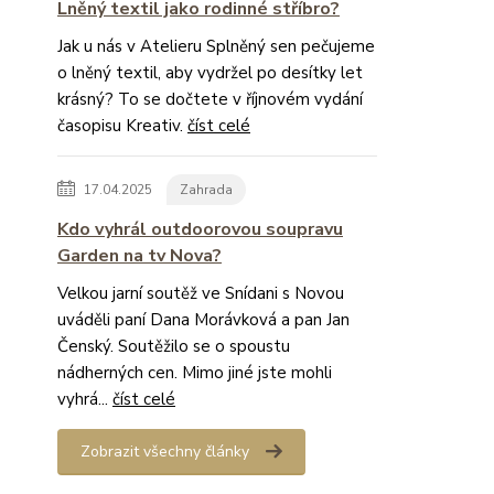
Lněný textil jako rodinné stříbro?
Jak u nás v Atelieru Splněný sen pečujeme
o lněný textil, aby vydržel po desítky let
krásný? To se dočtete v říjnovém vydání
časopisu Kreativ.
číst celé
17.04.2025
Zahrada
Kdo vyhrál outdoorovou soupravu
Garden na tv Nova?
Velkou jarní soutěž ve Snídani s Novou
uváděli paní Dana Morávková a pan Jan
Čenský. Soutěžilo se o spoustu
nádherných cen. Mimo jiné jste mohli
vyhrá...
číst celé
Zobrazit všechny články