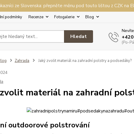
kazníci ze Slovenska: přepněte měnu pod touto lištou z CZK na 
ní podmínky
Recenze
Fotogalerie
Blog
Nevíte
Hledat
+420
(Po-Pá,
Blog
Zahrada
Jaký zvolit materiál na zahradní polstry a podsedáky?
2024
da
 zvolit materiál na zahradní pol
tní outdoorové polstrování