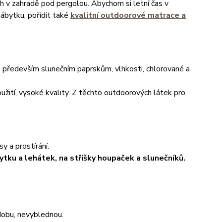
ch v zahradě pod pergolou. Abychom si letní čas v
nábytku, pořídit také
kvalitní outdoorové matrace a
á především slunečním paprskům, vlhkosti, chlorované a
oužití, vysoké kvality. Z těchto outdoorových látek pro
y a prostírání.
ytku a lehátek, na stříšky houpaček a slunečníků.
 dobu, nevyblednou.