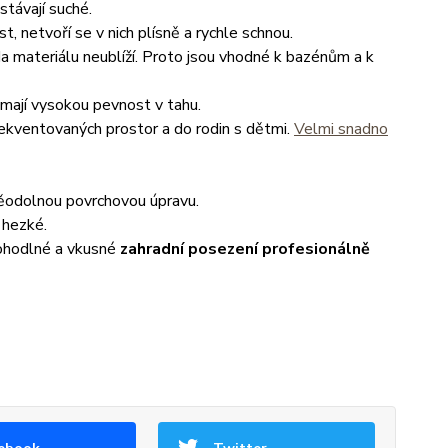
stávají suché.
t, netvoří se v nich plísně a rychle schnou.
da materiálu neublíží. Proto jsou vhodné k bazénům a k
 mají vysokou pevnost v tahu.
rekventovaných prostor a do rodin s dětmi.
Velmi snadno
děodolnou povrchovou úpravu.
 hezké.
pohodlné a vkusné
zahradní posezení profesionálně