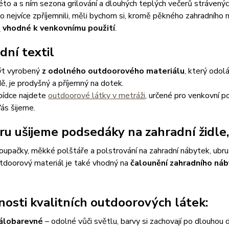
léto a s ním sezona grilování a dlouhých teplých večerů strávený
o nejvíce zpříjemnili, měli bychom si, kromě pěkného zahradního 
e
vhodné k venkovnímu použití
.
dní textil
ýt vyrobený
z odolného outdoorového materiálu
, který odol
ě, je prodyšný a příjemný na dotek.
bídce najdete
outdoorové látky v metráži
, určené pro venkovní p
ás šijeme.
ru ušijeme podsedáky na zahradní židle,
houpačky, měkké polštáře a polstrování na zahradní nábytek, ubrus
tdoorový materiál je také vhodný na
čalounění zahradního náb
nosti kvalitních outdoorových látek:
álobarevné
– odolné vůči světlu, barvy si zachovají po dlouhou