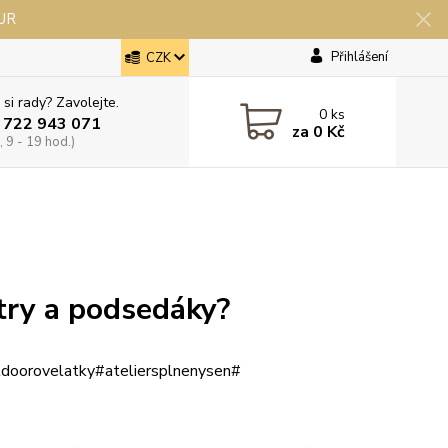
EUR
Přihlášení
CZK
 si rady? Zavolejte.
0
ks
 722 943 071
za
0 Kč
 9 - 19 hod.)
stry a podsedáky?