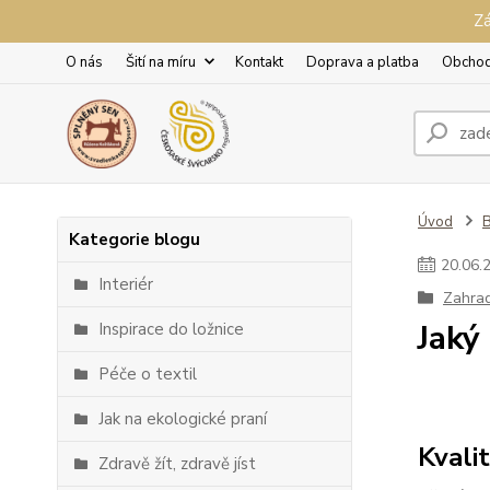
Zá
O nás
Šití na míru
Kontakt
Doprava a platba
Obchod
Úvod
Kategorie blogu
20
.
06
.
Interiér
Zahra
Jaký
Inspirace do ložnice
Péče o textil
Jak na ekologické praní
Kvali
Zdravě žít, zdravě jíst