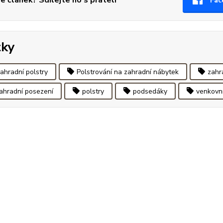
se článek? Sdílejte ho s přáteli
Fac
tky
ahradní polstry
Polstrování na zahradní nábytek
zahr
ahradní posezení
polstry
podsedáky
venkovní