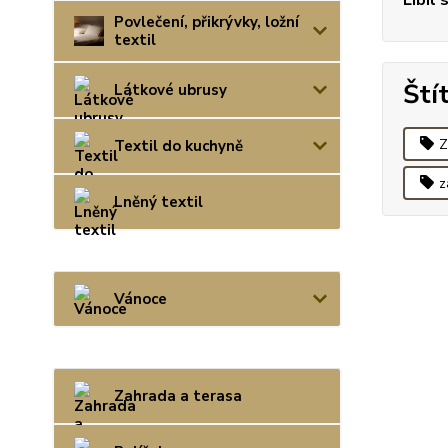
Líbil 
Povlečení, přikrývky, ložní
textil
Ští
Látkové ubrusy
Z
Textil do kuchyně
z
Lněný textil
Vánoce
Zahrada a terasa