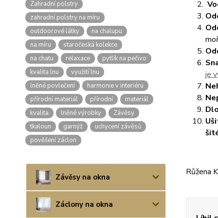
Vo
Zahradní polstry
Odo
zahradní polstry na míru
Odo
outdoorové látky
na chalupu
moř
na míru
staročeská kolekce
Odo
na chatu
relaxace
pytlík na pečivo
Sna
kvalita lnu
využití lnu
je v
Ne
lněné povlečení
harmonie v interiéru
Ne
přírodní materiál
přírodní
materiál
Dlo
kvalita
lněné výrobky
Závěsy
Uši
tkaloun
garnýž
uchycení závěsů
šit
pověšení záclon
Růžena K
Závěsy na okna
Záclony na okna