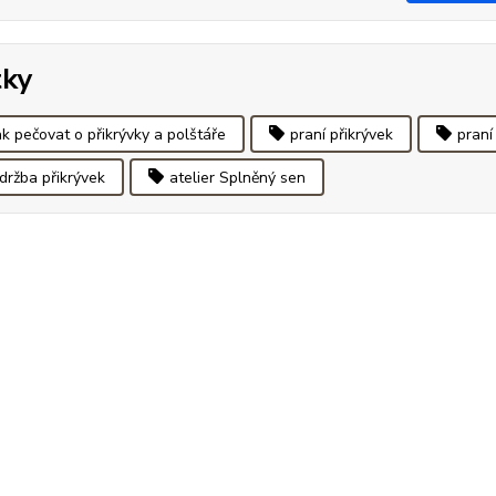
tky
ak pečovat o přikrývky a polštáře
praní přikrývek
praní
držba přikrývek
atelier Splněný sen