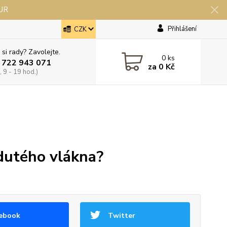
EUR
Přihlášení
CZK
 si rady? Zavolejte.
0
ks
 722 943 071
za
0 Kč
 9 - 19 hod.)
 dutého vlákna?
ebook
Twitter