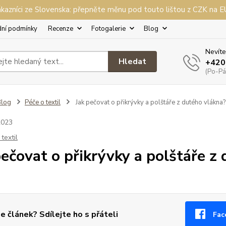
kazníci ze Slovenska: přepněte měnu pod touto lištou z CZK na 
ní podmínky
Recenze
Fotogalerie
Blog
Nevíte
Hledat
+420
(Po-Pá,
Blog
Péče o textil
Jak pečovat o přikrývky a polštáře z dutého vlákna?
2023
textil
pečovat o přikrývky a polštáře z
se článek? Sdílejte ho s přáteli
Fac