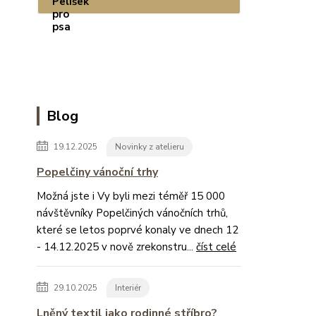
Blog
19.12.2025
Novinky z atelieru
Popelčiny vánoční trhy
Možná jste i Vy byli mezi téměř 15 000
návštěvníky Popelčiných vánočních trhů,
které se letos poprvé konaly ve dnech 12
- 14.12.2025 v nově zrekonstru...
číst celé
29.10.2025
Interiér
Lněný textil jako rodinné stříbro?