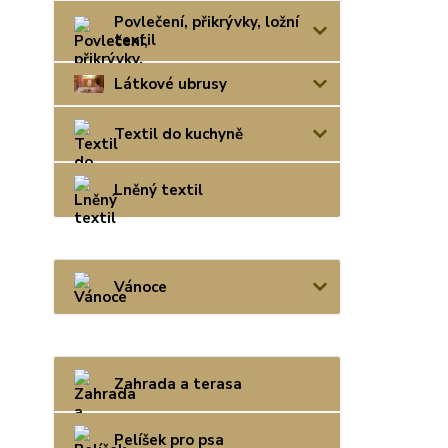
Povlečení, přikrývky, ložní
textil
Látkové ubrusy
Textil do kuchyně
Lněný textil
Vánoce
Zahrada a terasa
Pelíšek pro psa