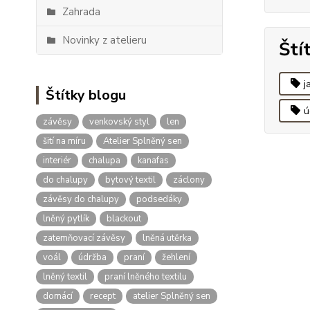
Zahrada
Novinky z atelieru
Ští
j
Štítky blogu
ú
závěsy
venkovský styl
len
šití na míru
Atelier Splněný sen
interiér
chalupa
kanafas
do chalupy
bytový textil
záclony
závěsy do chalupy
podsedáky
lněný pytlík
blackout
zatemňovací závěsy
lněná utěrka
voál
údržba
praní
žehlení
lněný textil
praní lněného textilu
domácí
recept
atelier Splněný sen