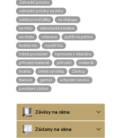
Zahradní polstry
zahradní polstry na míru
outdoorové látky
na chalupu
na míru
staročeská kolekce
na chatu
relaxace
pytlík na pečivo
kvalita lnu
využití lnu
lněné povlečení
harmonie v interiéru
přírodní materiál
přírodní
materiál
kvalita
lněné výrobky
Závěsy
tkaloun
garnýž
uchycení závěsů
pověšení záclon
Závěsy na okna
Záclony na okna