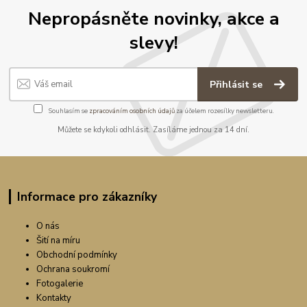
Nepropásněte novinky, akce a
slevy!
Přihlásit se
Souhlasím se
zpracováním osobních údajů
za účelem rozesílky newsletteru.
Můžete se kdykoli odhlásit. Zasíláme jednou za 14 dní.
Informace pro zákazníky
O nás
Šití na míru
Obchodní podmínky
Ochrana soukromí
Fotogalerie
Kontakty