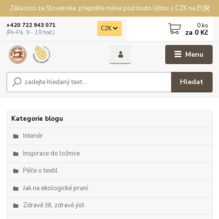
Zákazníci ze Slovenska: přepněte měnu pod touto lištou z CZK na EUR
0
ks
+420 722 943 071
CZK
za
0 Kč
(Po-Pá, 9 - 19 hod.)
Menu
Hledat
Kategorie blogu
Interiér
Inspirace do ložnice
Péče o textil
Jak na ekologické praní
Zdravě žít, zdravě jíst