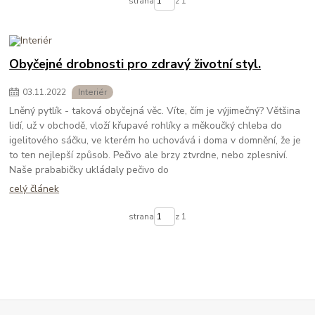
strana
z 1
Obyčejné drobnosti pro zdravý životní styl.
03
.
11
.
2022
Interiér
Lněný pytlík - taková obyčejná věc. Víte, čím je výjimečný? Většina
lidí, už v obchodě, vloží křupavé rohlíky a měkoučký chleba do
igelitového sáčku, ve kterém ho uchovává i doma v domnění, že je
to ten nejlepší způsob. Pečivo ale brzy ztvrdne, nebo zplesniví.
Naše prababičky ukládaly pečivo do
celý článek
strana
z 1