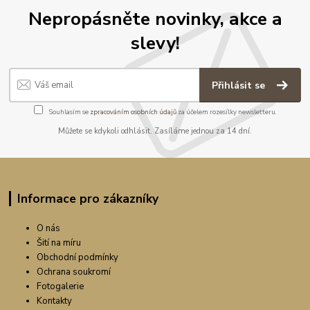
Nepropásněte novinky, akce a
slevy!
Přihlásit se
Souhlasím se
zpracováním osobních údajů
za účelem rozesílky newsletteru.
Můžete se kdykoli odhlásit. Zasíláme jednou za 14 dní.
Informace pro zákazníky
O nás
Šití na míru
Obchodní podmínky
Ochrana soukromí
Fotogalerie
Kontakty