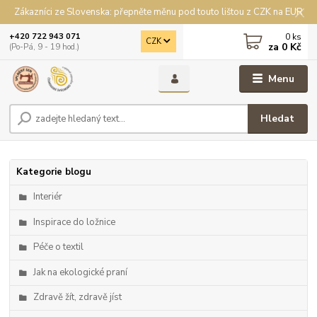
Zákazníci ze Slovenska: přepněte měnu pod touto lištou z CZK na EUR
0
ks
+420 722 943 071
CZK
za
0 Kč
(Po-Pá, 9 - 19 hod.)
Menu
Hledat
Kategorie blogu
Interiér
Inspirace do ložnice
Péče o textil
Jak na ekologické praní
Zdravě žít, zdravě jíst