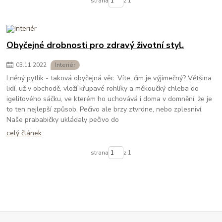
strana
z 1
Obyčejné drobnosti pro zdravý životní styl.
03
.
11
.
2022
Interiér
Lněný pytlík - taková obyčejná věc. Víte, čím je výjimečný? Většina
lidí, už v obchodě, vloží křupavé rohlíky a měkoučký chleba do
igelitového sáčku, ve kterém ho uchovává i doma v domnění, že je
to ten nejlepší způsob. Pečivo ale brzy ztvrdne, nebo zplesniví.
Naše prababičky ukládaly pečivo do
celý článek
strana
z 1