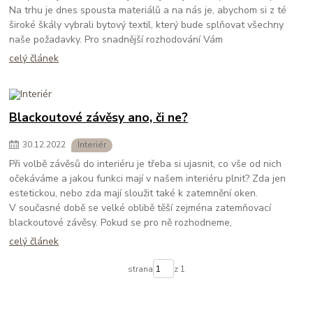
Na trhu je dnes spousta materiálů a na nás je, abychom si z té
široké škály vybrali bytový textil, který bude splňovat všechny
naše požadavky. Pro snadnější rozhodování Vám
celý článek
Blackoutové závěsy ano, či ne?
30
.
12
.
2022
Interiér
Při volbě závěsů do interiéru je třeba si ujasnit, co vše od nich
očekáváme a jakou funkci mají v našem interiéru plnit? Zda jen
estetickou, nebo zda mají sloužit také k zatemnění oken.
V současné době se velké oblibě těší zejména zatemňovací
blackoutové závěsy. Pokud se pro ně rozhodneme,
celý článek
strana
z 1