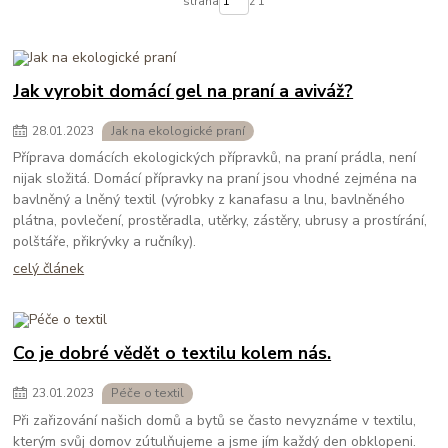
strana
z 1
Jak vyrobit domácí gel na praní a aviváž?
28
.
01
.
2023
Jak na ekologické praní
Příprava domácích ekologických přípravků, na praní prádla, není
nijak složitá. Domácí přípravky na praní jsou vhodné zejména na
bavlněný a lněný textil (výrobky z kanafasu a lnu, bavlněného
plátna, povlečení, prostěradla, utěrky, zástěry, ubrusy a prostírání,
polštáře, přikrývky a ručníky).
celý článek
Co je dobré vědět o textilu kolem nás.
23
.
01
.
2023
Péče o textil
Při zařizování našich domů a bytů se často nevyznáme v textilu,
kterým svůj domov zútulňujeme a jsme jím každý den obklopeni.