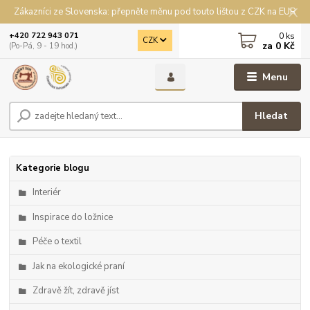
Zákazníci ze Slovenska: přepněte měnu pod touto lištou z CZK na EUR
0
ks
+420 722 943 071
CZK
za
0 Kč
(Po-Pá, 9 - 19 hod.)
Menu
Hledat
Kategorie blogu
Interiér
Inspirace do ložnice
Péče o textil
Jak na ekologické praní
Zdravě žít, zdravě jíst