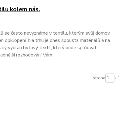
tilu kolem nás.
ytů se často nevyznáme v textilu, kterým svůj domov
n obklopeni. Na trhu je dnes spousta materiálů a na
kály vybrali bytový textil, který bude splňovat
nadnější rozhodování Vám
strana
z 1