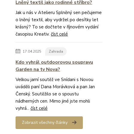
Lněný textil jako rodinné stříbro?
Jak u nás v Atelieru Splněný sen pečujeme
o lněný textil, aby vydržel po desítky let
krásný? To se dočtete v říjnovém vydání
časopisu Kreativ.
číst celé
17.04.2025
Zahrada
Kdo vyhrál outdoorovou soupravu
Garden na tv Nova?
Velkou jarní soutěž ve Snídani s Novou
uváděli paní Dana Morávková a pan Jan
Čenský. Soutěžilo se o spoustu
nádherných cen. Mimo jiné jste mohli
vyhrá...
číst celé
Zobrazit všechny články