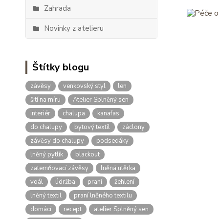
Zahrada
Novinky z atelieru
Štítky blogu
závěsy
venkovský styl
len
šití na míru
Atelier Splněný sen
interiér
chalupa
kanafas
do chalupy
bytový textil
záclony
závěsy do chalupy
podsedáky
lněný pytlík
blackout
zatemňovací závěsy
lněná utěrka
voál
údržba
praní
žehlení
lněný textil
praní lněného textilu
domácí
recept
atelier Splněný sen