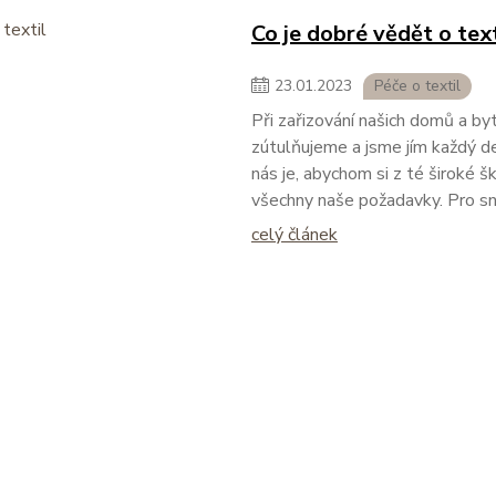
Co je dobré vědět o tex
23
.
01
.
2023
Péče o textil
Při zařizování našich domů a b
zútulňujeme a jsme jím každý de
nás je, abychom si z té široké š
všechny naše požadavky. Pro s
celý článek