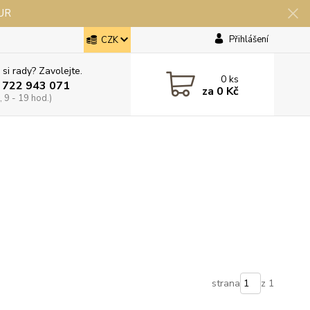
EUR
Přihlášení
CZK
 si rady? Zavolejte.
0
ks
 722 943 071
za
0 Kč
 9 - 19 hod.)
strana
z 1