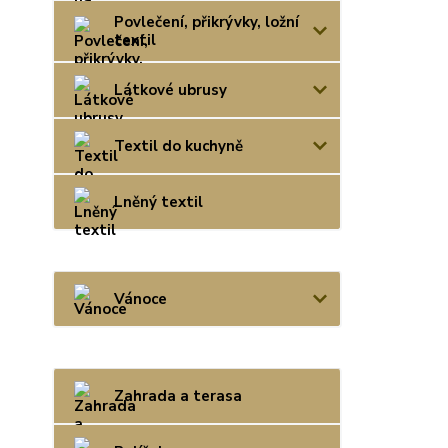
Povlečení, přikrývky, ložní
textil
Látkové ubrusy
Textil do kuchyně
Lněný textil
Vánoce
Zahrada a terasa