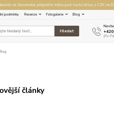
kazníci ze Slovenska: přepněte měnu pod touto lištou z CZK na 
ní podmínky
Recenze
Fotogalerie
Blog
Nevíte
Hledat
+420
(Po-Pá,
Blog
ovější články