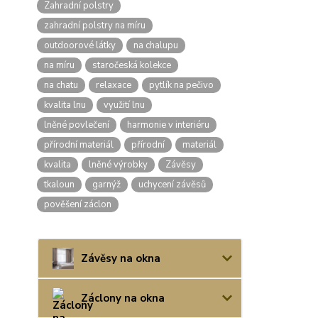
Zahradní polstry
zahradní polstry na míru
outdoorové látky
na chalupu
na míru
staročeská kolekce
na chatu
relaxace
pytlík na pečivo
kvalita lnu
využití lnu
lněné povlečení
harmonie v interiéru
přírodní materiál
přírodní
materiál
kvalita
lněné výrobky
Závěsy
tkaloun
garnýž
uchycení závěsů
pověšení záclon
Závěsy na okna
Záclony na okna