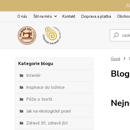
Zá
O nás
Šití na míru
Kontakt
Doprava a platba
Obchod
Úvod
Kategorie blogu
Blog
Interiér
Inspirace do ložnice
Péče o textil
Nejn
Jak na ekologické praní
Zdravě žít, zdravě jíst