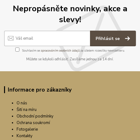
Nepropásněte novinky, akce a
slevy!
Přihlásit se
Souhlasím se
zpracováním osobních údajů
za účelem rozesílky newsletteru.
Můžete se kdykoli odhlásit. Zasíláme jednou za 14 dní.
Informace pro zákazníky
O nás
Šití na míru
Obchodní podmínky
Ochrana soukromí
Fotogalerie
Kontakty