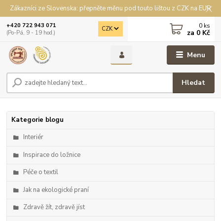
Zákazníci ze Slovenska: přepněte měnu pod touto lištou z CZK na EUR
0
ks
+420 722 943 071
CZK
za
0 Kč
(Po-Pá, 9 - 19 hod.)
Menu
Hledat
Kategorie blogu
Interiér
Inspirace do ložnice
Péče o textil
Jak na ekologické praní
Zdravě žít, zdravě jíst