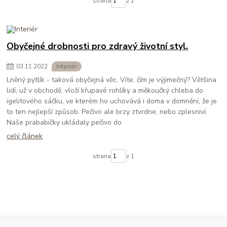
strana
z 1
Obyčejné drobnosti pro zdravý životní styl.
03
.
11
.
2022
Interiér
Lněný pytlík - taková obyčejná věc. Víte, čím je výjimečný? Většina
lidí, už v obchodě, vloží křupavé rohlíky a měkoučký chleba do
igelitového sáčku, ve kterém ho uchovává i doma v domnění, že je
to ten nejlepší způsob. Pečivo ale brzy ztvrdne, nebo zplesniví.
Naše prababičky ukládaly pečivo do
celý článek
strana
z 1