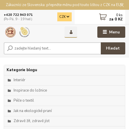
Zákazníci ze Slovenska: přepněte měnu pod touto lištou z CZK na EUR
0
ks
+420 722 943 071
CZK
za
0 Kč
(Po-Pá, 9 - 19 hod.)
Menu
Hledat
Kategorie blogu
Interiér
Inspirace do ložnice
Péče o textil
Jak na ekologické praní
Zdravě žít, zdravě jíst