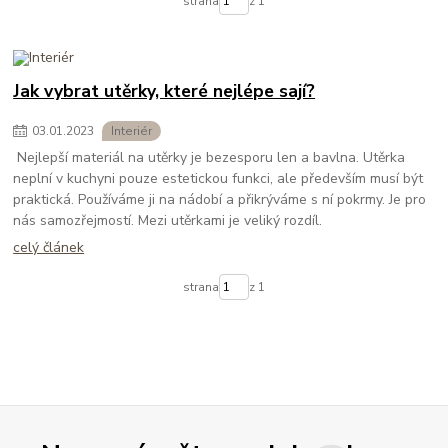
strana
z 1
Jak vybrat utěrky, které nejlépe sají?
03
.
01
.
2023
Interiér
Nejlepší materiál na utěrky je bezesporu len a bavlna. Utěrka
neplní v kuchyni pouze estetickou funkci, ale především musí být
praktická. Používáme ji na nádobí a přikrýváme s ní pokrmy. Je pro
nás samozřejmostí. Mezi utěrkami je veliký rozdíl.
celý článek
strana
z 1