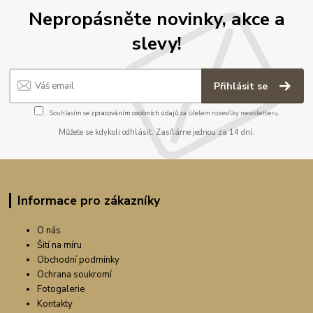
Nepropásněte novinky, akce a
slevy!
Přihlásit se
Souhlasím se
zpracováním osobních údajů
za účelem rozesílky newsletteru.
Můžete se kdykoli odhlásit. Zasíláme jednou za 14 dní.
Informace pro zákazníky
O nás
Šití na míru
Obchodní podmínky
Ochrana soukromí
Fotogalerie
Kontakty