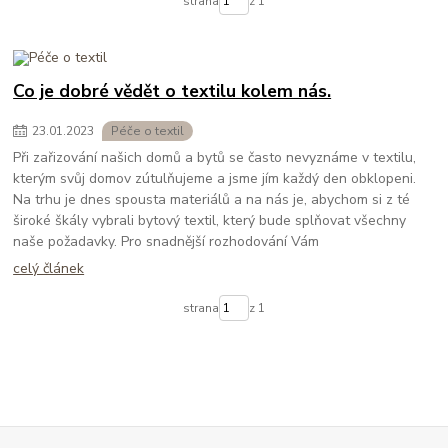
strana
z 1
Co je dobré vědět o textilu kolem nás.
23
.
01
.
2023
Péče o textil
Při zařizování našich domů a bytů se často nevyznáme v textilu,
kterým svůj domov zútulňujeme a jsme jím každý den obklopeni.
Na trhu je dnes spousta materiálů a na nás je, abychom si z té
široké škály vybrali bytový textil, který bude splňovat všechny
naše požadavky. Pro snadnější rozhodování Vám
celý článek
strana
z 1