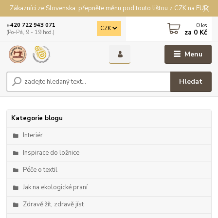
Zákazníci ze Slovenska: přepněte měnu pod touto lištou z CZK na EUR
0
ks
+420 722 943 071
CZK
za
0 Kč
(Po-Pá, 9 - 19 hod.)
Menu
Hledat
Kategorie blogu
Interiér
Inspirace do ložnice
Péče o textil
Jak na ekologické praní
Zdravě žít, zdravě jíst