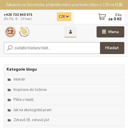
Zákazníci ze Slovenska: přepněte měnu pod touto lištou z CZK na EUR
0
ks
+420 722 943 071
CZK
za
0 Kč
(Po-Pá, 9 - 19 hod.)
Menu
Hledat
Kategorie blogu
Interiér
Inspirace do ložnice
Péče o textil
Jak na ekologické praní
Zdravě žít, zdravě jíst