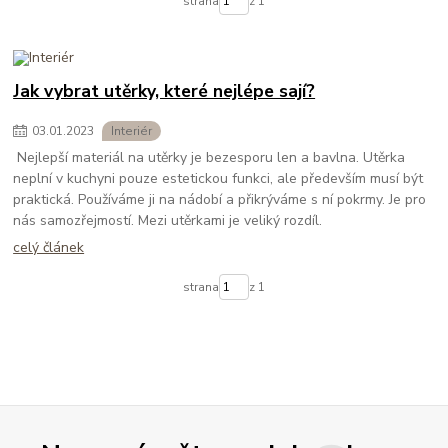
strana
z 1
Jak vybrat utěrky, které nejlépe sají?
03
.
01
.
2023
Interiér
Nejlepší materiál na utěrky je bezesporu len a bavlna. Utěrka
neplní v kuchyni pouze estetickou funkci, ale především musí být
praktická. Používáme ji na nádobí a přikrýváme s ní pokrmy. Je pro
nás samozřejmostí. Mezi utěrkami je veliký rozdíl.
celý článek
strana
z 1