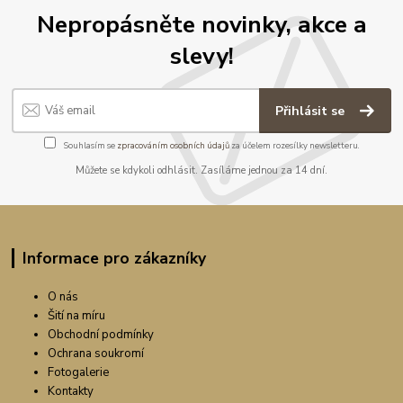
Nepropásněte novinky, akce a
slevy!
Přihlásit se
Souhlasím se
zpracováním osobních údajů
za účelem rozesílky newsletteru.
Můžete se kdykoli odhlásit. Zasíláme jednou za 14 dní.
Informace pro zákazníky
O nás
Šití na míru
Obchodní podmínky
Ochrana soukromí
Fotogalerie
Kontakty