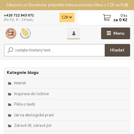
Zákazníci ze Slovenska: přepněte měnu pod touto lištou z CZK na EUR
0
ks
+420 722 943 071
CZK
za
0 Kč
(Po-Pá, 9 - 19 hod.)
Menu
Hledat
Kategorie blogu
Interiér
Inspirace do ložnice
Péče o textil
Jak na ekologické praní
Zdravě žít, zdravě jíst