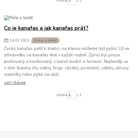
strana
z 1
Co je kanafas a jak kanafas prát?
14
.
02
.
2023
Péče o textil
Český kanafas patří k tradici, na kterou můžeme být pyšní. Už ve
středověku se kanafas tkal v každé rodině. Zprvu byl pouze
pruhovaný a kostkovaný, v barvě modré a červené. Nejčastěji se
z této tkaniny šily oděvy, kroje, zástěry, povlečení, utěrky, ubrusy,
slamníky nebo pytle na obilí.
celý článek
strana
z 1