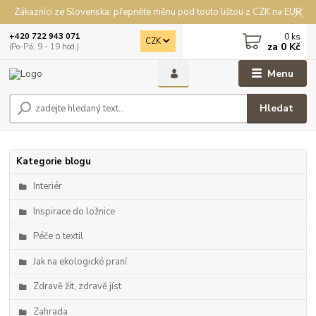
Zákazníci ze Slovenska: přepněte měnu pod touto lištou z CZK na EUR
0
ks
+420 722 943 071
CZK
za
0 Kč
(Po-Pá, 9 - 19 hod.)
Menu
Hledat
Kategorie blogu
Interiér
Inspirace do ložnice
Péče o textil
Jak na ekologické praní
Zdravě žít, zdravě jíst
Zahrada