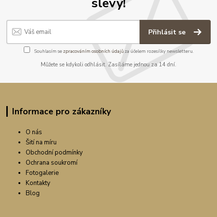
slevy!
Přihlásit se
Souhlasím se
zpracováním osobních údajů
za účelem rozesílky newsletteru.
Můžete se kdykoli odhlásit. Zasíláme jednou za 14 dní.
Informace pro zákazníky
O nás
Šití na míru
Obchodní podmínky
Ochrana soukromí
Fotogalerie
Kontakty
Blog