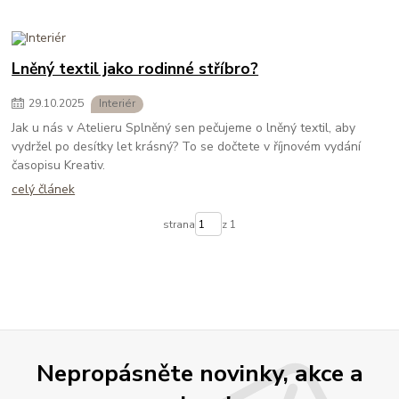
Lněný textil jako rodinné stříbro?
29
.
10
.
2025
Interiér
Jak u nás v Atelieru Splněný sen pečujeme o lněný textil, aby
vydržel po desítky let krásný? To se dočtete v říjnovém vydání
časopisu Kreativ.
celý článek
strana
z 1
Nepropásněte novinky, akce a