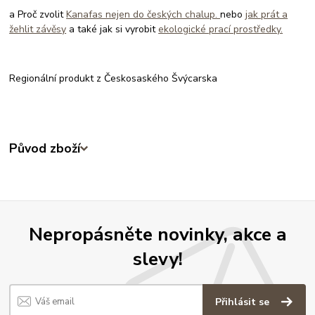
a Proč zvolit
Kanafas nejen do českých chalup.
nebo
jak prát a
žehlit závěsy
a také jak si vyrobit
ekologické prací prostředky.
Regionální produkt z Českosaského Švýcarska
Původ zboží
Nepropásněte novinky, akce a
slevy!
Přihlásit se