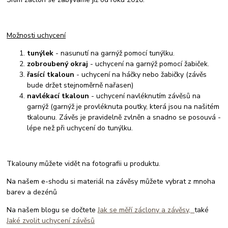
Možnosti uchycení
tunýlek
- nasunutí na garnýž pomocí tunýlku.
zobroubený okraj
- uchycení na garnýž pomocí žabiček.
řasící tkaloun
- uchycení na háčky nebo žabičky (závěs
bude držet stejnoměrně nařasen)
navlékací tkaloun
- uchycení navléknutím závěsů na
garnýž (garnýž je provléknuta poutky, která jsou na našitém
tkalounu. Závěs je pravidelně zvlněn a snadno se posouvá -
lépe než při uchycení do tunýlku.
Tkalouny můžete vidět na fotografii u produktu.
Na našem e-shodu si materiál na závěsy můžete vybrat z mnoha
barev a dezénů
Na našem blogu se dočtete
Jak se měří záclony a závěsy,
také
Jaké zvolit uchycení závěsů