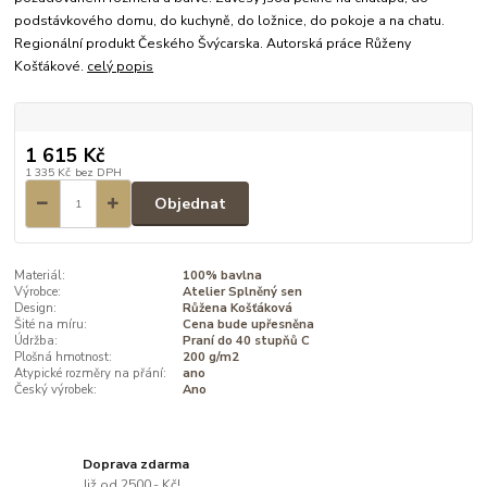
podstávkového domu, do kuchyně, do ložnice, do pokoje a na chatu.
Regionální produkt Českého Švýcarska. Autorská práce Růženy
Košťákové.
celý popis
1 615 Kč
1 335 Kč
bez DPH
Objednat
Materiál:
100% bavlna
Výrobce:
Atelier Splněný sen
Design:
Růžena Košťáková
Šité na míru:
Cena bude upřesněna
Údržba:
Praní do 40 stupňů C
Plošná hmotnost:
200 g/m2
Atypické rozměry na přání:
ano
Český výrobek:
Ano
Doprava zdarma
Již od 2500,- Kč!