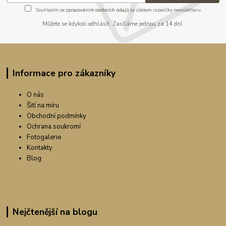
Souhlasím se
zpracováním osobních údajů
za účelem rozesílky newsletteru.
Můžete se kdykoli odhlásit. Zasíláme jednou za 14 dní.
Informace pro zákazníky
O nás
Šití na míru
Obchodní podmínky
Ochrana soukromí
Fotogalerie
Kontakty
Blog
Nejčtenější na blogu