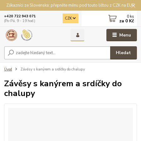
Zákazníci ze Slovenska: přepněte měnu pod touto lištou z CZK na EUR
0
ks
+420 722 943 071
CZK
za
0 Kč
(Po-Pá, 9 - 19 hod.)
Menu
Hledat
Úvod
Závěsy s kanýrem a srdíčky do chalupy
Závěsy s kanýrem a srdíčky do
chalupy