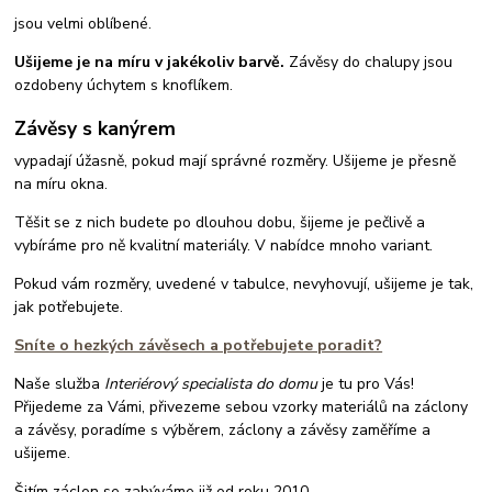
jsou velmi oblíbené.
Ušijeme je na míru v jakékoliv barvě.
Závěsy do chalupy jsou
ozdobeny úchytem s knoflíkem.
Závěsy s kanýrem
vypadají úžasně, pokud mají správné rozměry. Ušijeme je přesně
na míru okna.
Těšit se z nich budete po dlouhou dobu, šijeme je pečlivě a
vybíráme pro ně kvalitní materiály. V nabídce mnoho variant.
Pokud vám rozměry, uvedené v tabulce, nevyhovují, ušijeme je tak,
jak potřebujete.
Sníte o hezkých závěsech a potřebujete poradit?
Naše služba
Interiérový specialista do domu
je tu pro Vás!
Přijedeme za Vámi, přivezeme sebou vzorky materiálů na záclony
a závěsy, poradíme s výběrem, záclony a závěsy zaměříme a
ušijeme.
Šitím záclon se zabýváme již od roku 2010.