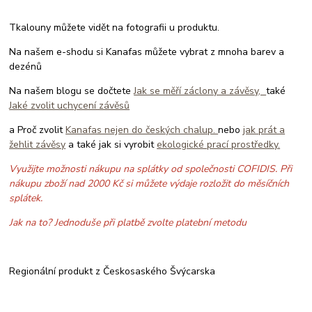
Tkalouny můžete vidět na fotografii u produktu.
Na našem e-shodu si Kanafas můžete vybrat z mnoha barev a
dezénů
Na našem blogu se dočtete
Jak se měří záclony a závěsy,
také
Jaké zvolit uchycení závěsů
a Proč zvolit
Kanafas nejen do českých chalup.
nebo
jak prát a
žehlit závěsy
a také jak si vyrobit
ekologické prací prostředky.
Využijte možnosti nákupu na splátky od společnosti COFIDIS. Při
nákupu zboží nad 2000 Kč si můžete výdaje rozložit do měsíčních
splátek.
Jak na to? Jednoduše při platbě zvolte platební metodu
Regionální produkt z Českosaského Švýcarska