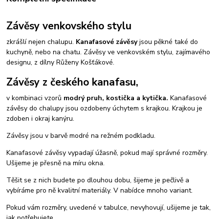
Závěsy venkovského stylu
zkrášlí nejen chalupu.
Kanafasové závěsy
jsou pěkné také do
kuchyně, nebo na chatu. Závěsy ve venkovském stylu, zajímavého
designu, z dílny Růženy Košťákové.
Závěsy z českého kanafasu,
v kombinaci vzorů
modrý pruh, kostička a kytička.
Kanafasové
závěsy do chalupy jsou ozdobeny úchytem s krajkou. Krajkou je
zdoben i okraj kanýru.
Závěsy jsou v barvě modré na režném podkladu.
Kanafasové závěsy vypadají úžasně, pokud mají správné rozměry.
Ušijeme je přesně na míru okna.
Těšit se z nich budete po dlouhou dobu, šijeme je pečlivě a
vybíráme pro ně kvalitní materiály. V nabídce mnoho variant.
Pokud vám rozměry, uvedené v tabulce, nevyhovují, ušijeme je tak,
jak potřebujete.