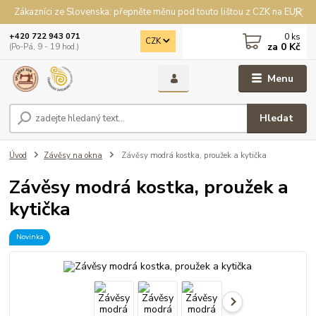
Zákazníci ze Slovenska: přepněte měnu pod touto lištou z CZK na EUR
0
ks
+420 722 943 071
CZK
za
0 Kč
(Po-Pá, 9 - 19 hod.)
Menu
Hledat
Úvod
Závěsy na okna
Závěsy modrá kostka, proužek a kytička
Závěsy modrá kostka, proužek a
kytička
Novinka