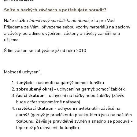
Sníte o hezkých závěsech a potřebujete poradit?
Naše služba
Interiérový specialista do domu
je tu pro Vás!
Přijedeme za Vámi, přivezeme sebou vzorky materiálů na záclony
a závěsy, poradíme s výběrem, záclony a závěsy zaměříme a
ušijeme.
Šitím záclon se zabýváme již od roku 2010.
Možnosti uchycení
tunýlek
- nasunutí na garnýž pomocí tunýlku.
zobroubený okraj
- uchycení na garnýž pomocí žabiček.
řasící tkaloun
- uchycení na háčky nebo žabičky (závěs
bude držet stejnoměrně nařasen)
navlékací tkaloun
- uchycení navléknutím závěsů na
garnýž (garnýž je provléknuta poutky, která jsou na našitém
tkalounu. Závěs je pravidelně zvlněn a snadno se posouvá -
lépe než při uchycení do tunýlku.