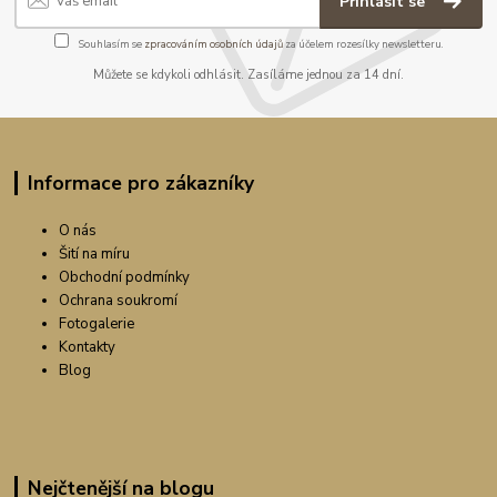
Přihlásit se
Souhlasím se
zpracováním osobních údajů
za účelem rozesílky newsletteru.
Můžete se kdykoli odhlásit. Zasíláme jednou za 14 dní.
Informace pro zákazníky
O nás
Šití na míru
Obchodní podmínky
Ochrana soukromí
Fotogalerie
Kontakty
Blog
Nejčtenější na blogu