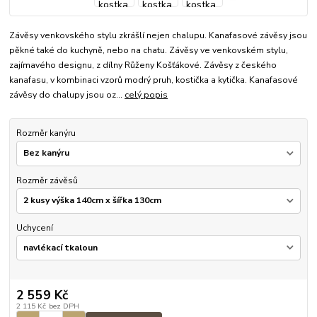
Závěsy venkovského stylu zkrášlí nejen chalupu. Kanafasové závěsy jsou
pěkné také do kuchyně, nebo na chatu. Závěsy ve venkovském stylu,
zajímavého designu, z dílny Růženy Košťákové. Závěsy z českého
kanafasu, v kombinaci vzorů modrý pruh, kostička a kytička. Kanafasové
závěsy do chalupy jsou oz...
celý popis
Rozměr kanýru
Rozměr závěsů
Uchycení
2 559 Kč
2 115 Kč
bez DPH