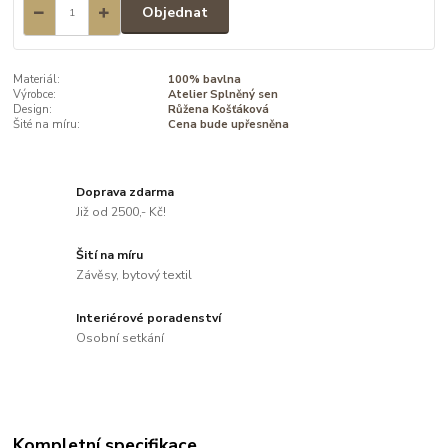
Objednat
Materiál:
100% bavlna
Výrobce:
Atelier Splněný sen
Design:
Růžena Košťáková
Šité na míru:
Cena bude upřesněna
Doprava zdarma
Již od 2500,- Kč!
Šití na míru
Závěsy, bytový textil
Interiérové poradenství
Osobní setkání
Kompletní specifikace