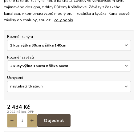
pěkné také do kuchyně, nebo na chatu. Závěsy ve venkovském stylu,
zajímavého designu, z dílny Růženy Košťákové. Závěsy z českého
kanafasu, v kombinaci vzorů modrý pruh, kostička a kytička. Kanafasové
závěsy do chalupy jsou oz...
celý popis
Rozměr kanýru
Rozměr závěsů
Uchycení
2 434 Kč
2 012 Kč
bez DPH
Objednat