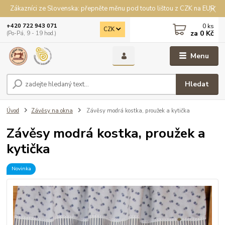
Zákazníci ze Slovenska: přepněte měnu pod touto lištou z CZK na EUR
0
ks
+420 722 943 071
CZK
za
0 Kč
(Po-Pá, 9 - 19 hod.)
Menu
Hledat
Úvod
Závěsy na okna
Závěsy modrá kostka, proužek a kytička
Závěsy modrá kostka, proužek a
kytička
Novinka