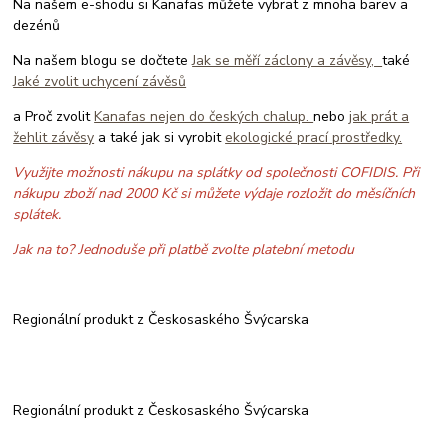
Na našem e-shodu si Kanafas můžete vybrat z mnoha barev a
dezénů
Na našem blogu se dočtete
Jak se měří záclony a závěsy,
také
Jaké zvolit uchycení závěsů
a Proč zvolit
Kanafas nejen do českých chalup.
nebo
jak prát a
žehlit závěsy
a také jak si vyrobit
ekologické prací prostředky.
Využijte možnosti nákupu na splátky od společnosti COFIDIS. Při
nákupu zboží nad 2000 Kč si můžete výdaje rozložit do měsíčních
splátek.
Jak na to? Jednoduše při platbě zvolte platební metodu
Regionální produkt z Českosaského Švýcarska
Regionální produkt z Českosaského Švýcarska