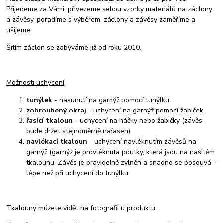
Přijedeme za Vámi, přivezeme sebou vzorky materiálů na záclony
a závěsy, poradíme s výběrem, záclony a závěsy zaměříme a
ušijeme.
Šitím záclon se zabýváme již od roku 2010.
Možnosti uchycení
tunýlek
- nasunutí na garnýž pomocí tunýlku.
zobroubený okraj
- uchycení na garnýž pomocí žabiček.
řasící tkaloun
- uchycení na háčky nebo žabičky (závěs
bude držet stejnoměrně nařasen)
navlékací tkaloun
- uchycení navléknutím závěsů na
garnýž (garnýž je provléknuta poutky, která jsou na našitém
tkalounu. Závěs je pravidelně zvlněn a snadno se posouvá -
lépe než při uchycení do tunýlku.
Tkalouny můžete vidět na fotografii u produktu.