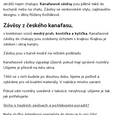
zkrášlí nejen chalupu.
Kanafasové závěsy
jsou pěkné také do
kuchyně, nebo na chatu. Závěsy ve venkovském stylu, zajímavého
designu, z dílny Růženy Košťákové.
Závěsy z českého kanafasu,
v kombinaci vzorů
modrý pruh, kostička a kytička.
Kanafasové
závěsy do chalupy jsou ozdobeny úchytem s krajkou. Krajkou je
zdoben i okraj kanýru.
Závěsy jsou v barvě modré na režném podkladu.
Kanafasové závěsy vypadají úžasně, pokud mají správné rozměry.
Ušijeme je přesně na míru okna.
Těšit se z nich budete po dlouhou dobu, šijeme je pečlivě a
vybíráme pro ně kvalitní materiály. V nabídce mnoho variant.
Pokud vám rozměry, uvedené v tabulce, nevyhovují, ušijeme je tak,
jak potřebujete.
Sníte o hezkých závěsech a potřebujete poradit?
Naše služba
Interiérový specialista do domu
je tu pro Vás!