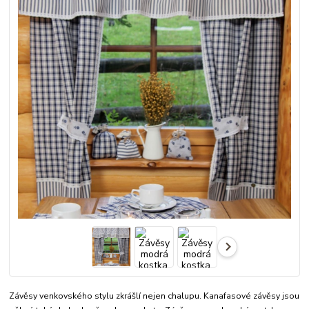
Závěsy venkovského stylu zkrášlí nejen chalupu. Kanafasové závěsy jsou