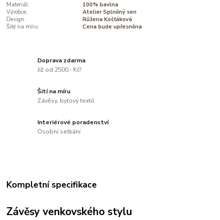
Materiál:
100% bavlna
Výrobce:
Atelier Splněný sen
Design:
Růžena Košťáková
Šité na míru:
Cena bude upřesněna
Doprava zdarma
Již od 2500,- Kč!
Šití na míru
Závěsy, bytový textil
Interiérové poradenství
Osobní setkání
Kompletní specifikace
Závěsy venkovského stylu