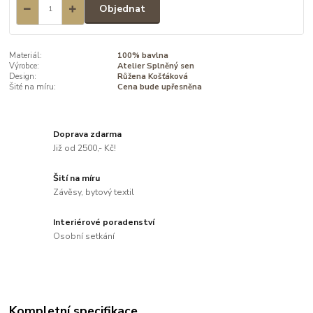
Objednat
Materiál:
100% bavlna
Výrobce:
Atelier Splněný sen
Design:
Růžena Košťáková
Šité na míru:
Cena bude upřesněna
Doprava zdarma
Již od 2500,- Kč!
Šití na míru
Závěsy, bytový textil
Interiérové poradenství
Osobní setkání
Kompletní specifikace