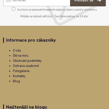
Přihlásit se
Souhlasím se
zpracováním osobních údajů
za účelem rozesílky newsletteru.
Můžete se kdykoli odhlásit. Zasíláme jednou za 14 dní.
Informace pro zákazníky
O nás
Šití na míru
Obchodní podmínky
Ochrana soukromí
Fotogalerie
Kontakty
Blog
Nejčtenější na blogu