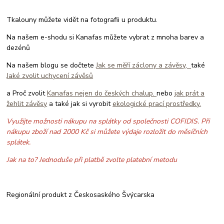
Tkalouny můžete vidět na fotografii u produktu.
Na našem e-shodu si Kanafas můžete vybrat z mnoha barev a
dezénů
Na našem blogu se dočtete
Jak se měří záclony a závěsy,
také
Jaké zvolit uchycení závěsů
a Proč zvolit
Kanafas nejen do českých chalup.
nebo
jak prát a
žehlit závěsy
a také jak si vyrobit
ekologické prací prostředky.
Využijte možnosti nákupu na splátky od společnosti COFIDIS. Při
nákupu zboží nad 2000 Kč si můžete výdaje rozložit do měsíčních
splátek.
Jak na to? Jednoduše při platbě zvolte platební metodu
Regionální produkt z Českosaského Švýcarska