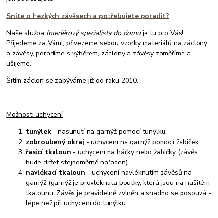
Sníte o hezkých závěsech a potřebujete poradit?
Naše služba
Interiérový specialista do domu
je tu pro Vás!
Přijedeme za Vámi, přivezeme sebou vzorky materiálů na záclony
a závěsy, poradíme s výběrem, záclony a závěsy zaměříme a
ušijeme.
Šitím záclon se zabýváme již od roku 2010.
Možnosti uchycení
tunýlek
- nasunutí na garnýž pomocí tunýlku.
zobroubený okraj
- uchycení na garnýž pomocí žabiček.
řasící tkaloun
- uchycení na háčky nebo žabičky (závěs
bude držet stejnoměrně nařasen)
navlékací tkaloun
- uchycení navléknutím závěsů na
garnýž (garnýž je provléknuta poutky, která jsou na našitém
tkalounu. Závěs je pravidelně zvlněn a snadno se posouvá -
lépe než při uchycení do tunýlku.