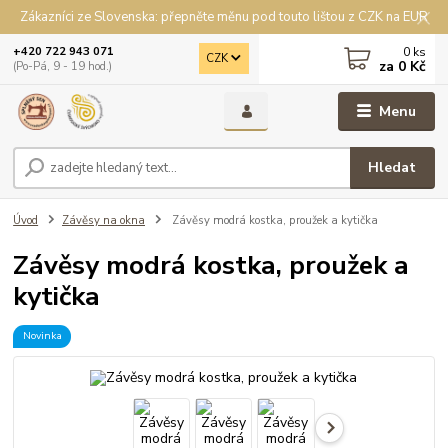
Zákazníci ze Slovenska: přepněte měnu pod touto lištou z CZK na EUR
0
ks
+420 722 943 071
CZK
za
0 Kč
(Po-Pá, 9 - 19 hod.)
Menu
Hledat
Úvod
Závěsy na okna
Závěsy modrá kostka, proužek a kytička
Závěsy modrá kostka, proužek a
kytička
Novinka