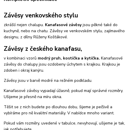
Závěsy venkovského stylu
zkrášlí nejen chalupu.
Kanafasové závěsy
jsou pěkné také do
kuchyně, nebo na chatu. Závěsy ve venkovském stylu, zajímavého
designu, z dílny Růženy Košťákové.
Závěsy z českého kanafasu,
v kombinaci vzorů
modrý pruh, kostička a kytička.
Kanafasové
závěsy do chalupy jsou ozdobeny úchytem s krajkou. Krajkou je
zdoben i okraj kanýru.
Závěsy jsou v barvě modré na režném podkladu.
Kanafasové závěsy vypadají úžasně, pokud mají správné rozměry.
Ušijeme je přesně na míru okna.
Těšit se z nich budete po dlouhou dobu, šijeme je pečlivě a
vybíráme pro ně kvalitní materiály. V nabídce mnoho variant.
Pokud vám rozměry, uvedené v tabulce, nevyhovují, ušijeme je tak,
jak potřebujete.