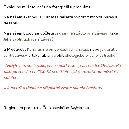
Tkalouny můžete vidět na fotografii u produktu.
Na našem e-shodu si Kanafas můžete vybrat z mnoha barev a
dezénů
Na našem blogu se dočtete
Jak se měří záclony a závěsy,
také
Jaké zvolit uchycení závěsů
a Proč zvolit
Kanafas nejen do českých chalup.
nebo
jak prát a
žehlit závěsy
a také jak si vyrobit
ekologické prací prostředky.
Využijte možnosti nákupu na splátky od společnosti COFIDIS. Při
nákupu zboží nad 2000 Kč si můžete výdaje rozložit do měsíčních
splátek.
Jak na to? Jednoduše při platbě zvolte platební metodu
Regionální produkt z Českosaského Švýcarska