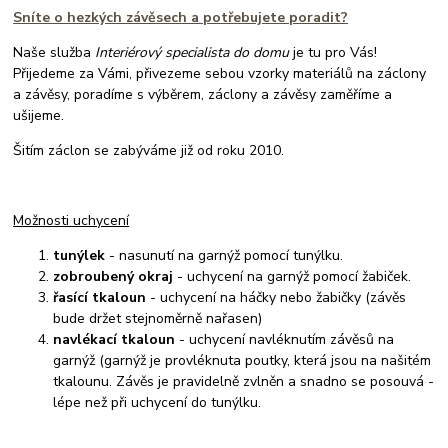
Sníte o hezkých závěsech a potřebujete poradit?
Naše služba
Interiérový specialista do domu
je tu pro Vás!
Přijedeme za Vámi, přivezeme sebou vzorky materiálů na záclony
a závěsy, poradíme s výběrem, záclony a závěsy zaměříme a
ušijeme.
Šitím záclon se zabýváme již od roku 2010.
Možnosti uchycení
tunýlek
- nasunutí na garnýž pomocí tunýlku.
zobroubený okraj
- uchycení na garnýž pomocí žabiček.
řasící tkaloun
- uchycení na háčky nebo žabičky (závěs
bude držet stejnoměrně nařasen)
navlékací tkaloun
- uchycení navléknutím závěsů na
garnýž (garnýž je provléknuta poutky, která jsou na našitém
tkalounu. Závěs je pravidelně zvlněn a snadno se posouvá -
lépe než při uchycení do tunýlku.