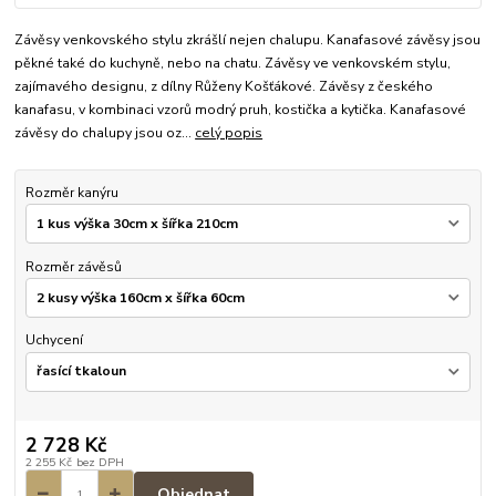
Závěsy venkovského stylu zkrášlí nejen chalupu. Kanafasové závěsy jsou
pěkné také do kuchyně, nebo na chatu. Závěsy ve venkovském stylu,
zajímavého designu, z dílny Růženy Košťákové. Závěsy z českého
kanafasu, v kombinaci vzorů modrý pruh, kostička a kytička. Kanafasové
závěsy do chalupy jsou oz...
celý popis
Rozměr kanýru
Rozměr závěsů
Uchycení
2 728 Kč
2 255 Kč
bez DPH
Objednat