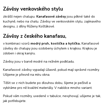
Závěsy venkovského stylu
zkrášlí nejen chalupu.
Kanafasové závěsy
jsou pěkné také do
kuchyně, nebo na chatu. Závěsy ve venkovském stylu, zajímavého
designu, z dílny Růženy Košťákové.
Závěsy z českého kanafasu,
v kombinaci vzorů
modrý pruh, kostička a kytička.
Kanafasové
závěsy do chalupy jsou ozdobeny úchytem s krajkou. Krajkou je
zdoben i okraj kanýru.
Závěsy jsou v barvě modré na režném podkladu.
Kanafasové závěsy vypadají úžasně, pokud mají správné rozměry.
Ušijeme je přesně na míru okna.
Těšit se z nich budete po dlouhou dobu, šijeme je pečlivě a
vybíráme pro ně kvalitní materiály. V nabídce mnoho variant.
Pokud vám rozměry, uvedené v tabulce, nevyhovují, ušijeme je tak,
jak potřebujete.