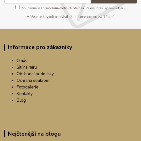
Souhlasím se
zpracováním osobních údajů
za účelem rozesílky newsletteru.
Můžete se kdykoli odhlásit. Zasíláme jednou za 14 dní.
Informace pro zákazníky
O nás
Šití na míru
Obchodní podmínky
Ochrana soukromí
Fotogalerie
Kontakty
Blog
Nejčtenější na blogu