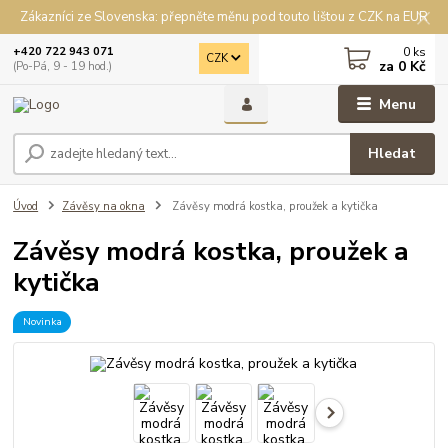
Zákazníci ze Slovenska: přepněte měnu pod touto lištou z CZK na EUR
0
ks
+420 722 943 071
CZK
za
0 Kč
(Po-Pá, 9 - 19 hod.)
Menu
Hledat
Úvod
Závěsy na okna
Závěsy modrá kostka, proužek a kytička
Závěsy modrá kostka, proužek a
kytička
Novinka