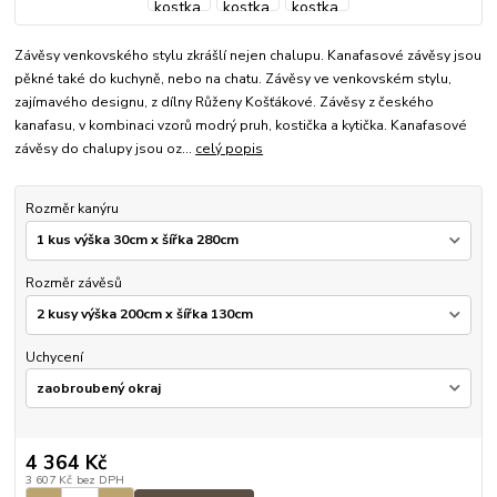
Závěsy venkovského stylu zkrášlí nejen chalupu. Kanafasové závěsy jsou
pěkné také do kuchyně, nebo na chatu. Závěsy ve venkovském stylu,
zajímavého designu, z dílny Růženy Košťákové. Závěsy z českého
kanafasu, v kombinaci vzorů modrý pruh, kostička a kytička. Kanafasové
závěsy do chalupy jsou oz...
celý popis
Rozměr kanýru
Rozměr závěsů
Uchycení
4 364 Kč
3 607 Kč
bez DPH