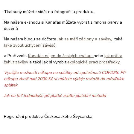
Tkalouny můžete vidět na fotografii u produktu.
Na našem e-shodu si Kanafas můžete vybrat z mnoha barev a
dezénů
Na našem blogu se dočtete
Jak se měří záclony a závěsy,
také
Jaké zvolit uchycení závěsů
a Proč zvolit
Kanafas nejen do českých chalup.
nebo
jak prát a
žehlit závěsy
a také jak si vyrobit
ekologické prací prostředky.
Využijte možnosti nákupu na splátky od společnosti COFIDIS. Při
nákupu zboží nad 2000 Kč si můžete výdaje rozložit do měsíčních
splátek.
Jak na to? Jednoduše při platbě zvolte platební metodu
Regionální produkt z Českosaského Švýcarska