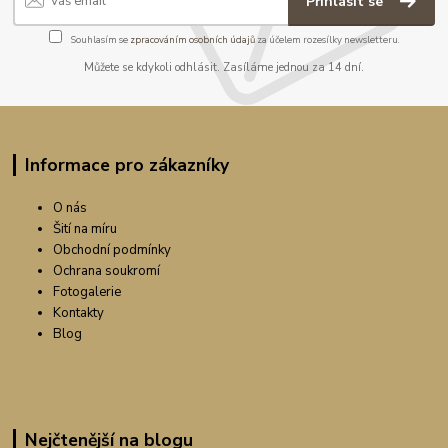
Přihlásit se
Souhlasím se
zpracováním osobních údajů
za účelem rozesílky newsletteru.
Můžete se kdykoli odhlásit. Zasíláme jednou za 14 dní.
Informace pro zákazníky
O nás
Šití na míru
Obchodní podmínky
Ochrana soukromí
Fotogalerie
Kontakty
Blog
Nejčtenější na blogu