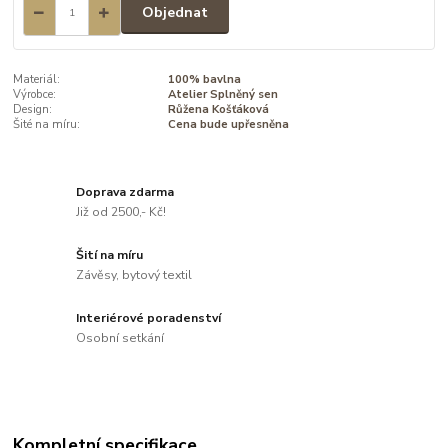
Objednat
Materiál:
100% bavlna
Výrobce:
Atelier Splněný sen
Design:
Růžena Košťáková
Šité na míru:
Cena bude upřesněna
Doprava zdarma
Již od 2500,- Kč!
Šití na míru
Závěsy, bytový textil
Interiérové poradenství
Osobní setkání
Kompletní specifikace