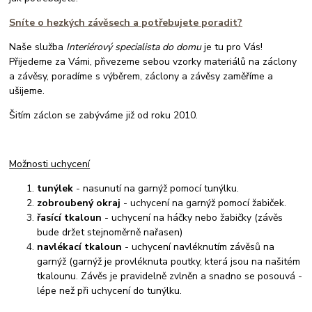
Sníte o hezkých závěsech a potřebujete poradit?
Naše služba
Interiérový specialista do domu
je tu pro Vás!
Přijedeme za Vámi, přivezeme sebou vzorky materiálů na záclony
a závěsy, poradíme s výběrem, záclony a závěsy zaměříme a
ušijeme.
Šitím záclon se zabýváme již od roku 2010.
Možnosti uchycení
tunýlek
- nasunutí na garnýž pomocí tunýlku.
zobroubený okraj
- uchycení na garnýž pomocí žabiček.
řasící tkaloun
- uchycení na háčky nebo žabičky (závěs
bude držet stejnoměrně nařasen)
navlékací tkaloun
- uchycení navléknutím závěsů na
garnýž (garnýž je provléknuta poutky, která jsou na našitém
tkalounu. Závěs je pravidelně zvlněn a snadno se posouvá -
lépe než při uchycení do tunýlku.