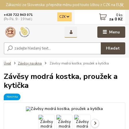
Zákazníci ze Slovenska: přepněte měnu pod touto lištou z CZK na EUR
0
ks
+420 722 943 071
CZK
za
0 Kč
(Po-Pá, 9 - 19 hod.)
Menu
Hledat
Úvod
Závěsy na okna
Závěsy modrá kostka, proužek a kytička
Závěsy modrá kostka, proužek a
kytička
Novinka