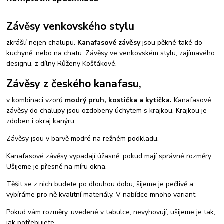
Závěsy venkovského stylu
zkrášlí nejen chalupu.
Kanafasové závěsy
jsou pěkné také do
kuchyně, nebo na chatu. Závěsy ve venkovském stylu, zajímavého
designu, z dílny Růženy Košťákové.
Závěsy z českého kanafasu,
v kombinaci vzorů
modrý pruh, kostička a kytička.
Kanafasové
závěsy do chalupy jsou ozdobeny úchytem s krajkou. Krajkou je
zdoben i okraj kanýru.
Závěsy jsou v barvě modré na režném podkladu.
Kanafasové závěsy vypadají úžasně, pokud mají správné rozměry.
Ušijeme je přesně na míru okna.
Těšit se z nich budete po dlouhou dobu, šijeme je pečlivě a
vybíráme pro ně kvalitní materiály. V nabídce mnoho variant.
Pokud vám rozměry, uvedené v tabulce, nevyhovují, ušijeme je tak,
jak potřebujete.