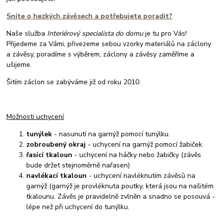
Sníte o hezkých závěsech a potřebujete poradit?
Naše služba
Interiérový specialista do domu
je tu pro Vás!
Přijedeme za Vámi, přivezeme sebou vzorky materiálů na záclony
a závěsy, poradíme s výběrem, záclony a závěsy zaměříme a
ušijeme.
Šitím záclon se zabýváme již od roku 2010.
Možnosti uchycení
tunýlek
- nasunutí na garnýž pomocí tunýlku.
zobroubený okraj
- uchycení na garnýž pomocí žabiček.
řasící tkaloun
- uchycení na háčky nebo žabičky (závěs
bude držet stejnoměrně nařasen)
navlékací tkaloun
- uchycení navléknutím závěsů na
garnýž (garnýž je provléknuta poutky, která jsou na našitém
tkalounu. Závěs je pravidelně zvlněn a snadno se posouvá -
lépe než při uchycení do tunýlku.