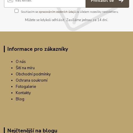
Přihlásit se
Souhlasím se
zpracováním osobních údajů
za účelem rozesílky newsletteru.
Můžete se kdykoli odhlásit. Zasíláme jednou za 14 dní.
Informace pro zákazníky
O nás
Šití na míru
Obchodní podmínky
Ochrana soukromí
Fotogalerie
Kontakty
Blog
Nejčtenější na blogu