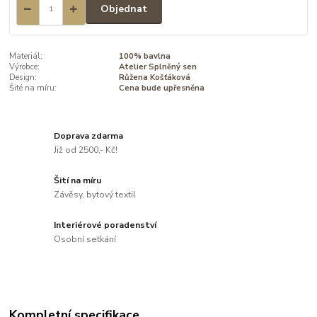
Objednat
Materiál:
100% bavlna
Výrobce:
Atelier Splněný sen
Design:
Růžena Košťáková
Šité na míru:
Cena bude upřesněna
Doprava zdarma
Již od 2500,- Kč!
Šití na míru
Závěsy, bytový textil
Interiérové poradenství
Osobní setkání
Kompletní specifikace