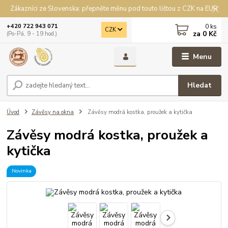
Zákazníci ze Slovenska: přepněte měnu pod touto lištou z CZK na EUR
0
ks
+420 722 943 071
CZK
za
0 Kč
(Po-Pá, 9 - 19 hod.)
Menu
Hledat
Úvod
Závěsy na okna
Závěsy modrá kostka, proužek a kytička
Závěsy modrá kostka, proužek a
kytička
Novinka