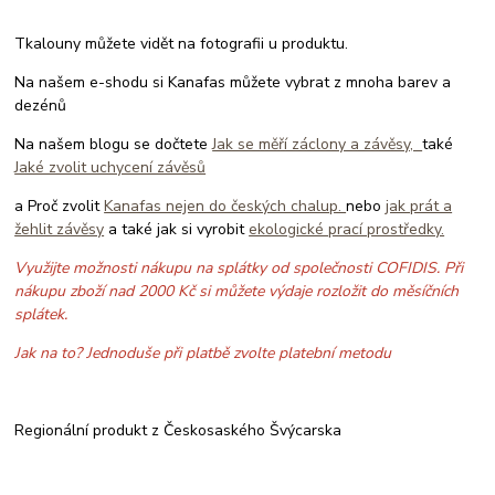
Tkalouny můžete vidět na fotografii u produktu.
Na našem e-shodu si Kanafas můžete vybrat z mnoha barev a
dezénů
Na našem blogu se dočtete
Jak se měří záclony a závěsy,
také
Jaké zvolit uchycení závěsů
a Proč zvolit
Kanafas nejen do českých chalup.
nebo
jak prát a
žehlit závěsy
a také jak si vyrobit
ekologické prací prostředky.
Využijte možnosti nákupu na splátky od společnosti COFIDIS. Při
nákupu zboží nad 2000 Kč si můžete výdaje rozložit do měsíčních
splátek.
Jak na to? Jednoduše při platbě zvolte platební metodu
Regionální produkt z Českosaského Švýcarska