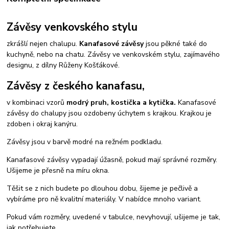
Závěsy venkovského stylu
zkrášlí nejen chalupu.
Kanafasové závěsy
jsou pěkné také do
kuchyně, nebo na chatu. Závěsy ve venkovském stylu, zajímavého
designu, z dílny Růženy Košťákové.
Závěsy z českého kanafasu,
v kombinaci vzorů
modrý pruh, kostička a kytička.
Kanafasové
závěsy do chalupy jsou ozdobeny úchytem s krajkou. Krajkou je
zdoben i okraj kanýru.
Závěsy jsou v barvě modré na režném podkladu.
Kanafasové závěsy vypadají úžasně, pokud mají správné rozměry.
Ušijeme je přesně na míru okna.
Těšit se z nich budete po dlouhou dobu, šijeme je pečlivě a
vybíráme pro ně kvalitní materiály. V nabídce mnoho variant.
Pokud vám rozměry, uvedené v tabulce, nevyhovují, ušijeme je tak,
jak potřebujete.