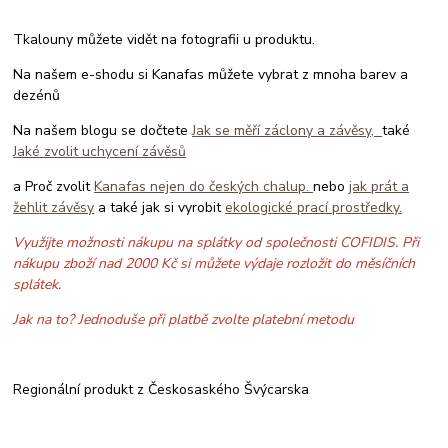
Tkalouny můžete vidět na fotografii u produktu.
Na našem e-shodu si Kanafas můžete vybrat z mnoha barev a
dezénů
Na našem blogu se dočtete
Jak se měří záclony a závěsy,
také
Jaké zvolit uchycení závěsů
a Proč zvolit
Kanafas nejen do českých chalup.
nebo
jak prát a
žehlit závěsy
a také jak si vyrobit
ekologické prací prostředky.
Využijte možnosti nákupu na splátky od společnosti COFIDIS. Při
nákupu zboží nad 2000 Kč si můžete výdaje rozložit do měsíčních
splátek.
Jak na to? Jednoduše při platbě zvolte platební metodu
Regionální produkt z Českosaského Švýcarska