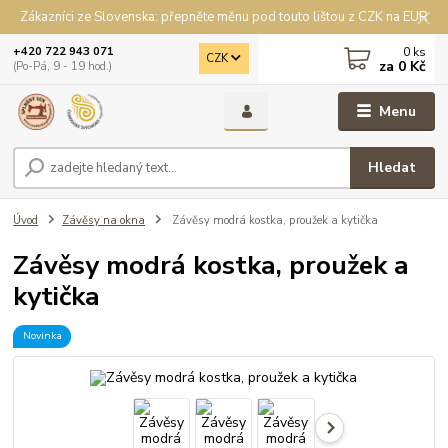
Zákazníci ze Slovenska: přepněte měnu pod touto lištou z CZK na EUR
0
ks
+420 722 943 071
CZK
za
0 Kč
(Po-Pá, 9 - 19 hod.)
Menu
Hledat
Úvod
Závěsy na okna
Závěsy modrá kostka, proužek a kytička
Závěsy modrá kostka, proužek a
kytička
Novinka