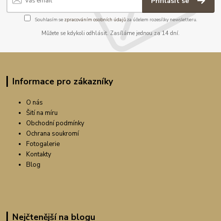
Přihlásit se
Souhlasím se
zpracováním osobních údajů
za účelem rozesílky newsletteru.
Můžete se kdykoli odhlásit. Zasíláme jednou za 14 dní.
Informace pro zákazníky
O nás
Šití na míru
Obchodní podmínky
Ochrana soukromí
Fotogalerie
Kontakty
Blog
Nejčtenější na blogu