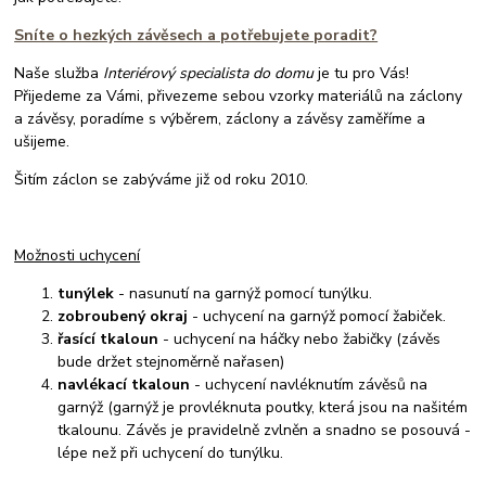
Sníte o hezkých závěsech a potřebujete poradit?
Naše služba
Interiérový specialista do domu
je tu pro Vás!
Přijedeme za Vámi, přivezeme sebou vzorky materiálů na záclony
a závěsy, poradíme s výběrem, záclony a závěsy zaměříme a
ušijeme.
Šitím záclon se zabýváme již od roku 2010.
Možnosti uchycení
tunýlek
- nasunutí na garnýž pomocí tunýlku.
zobroubený okraj
- uchycení na garnýž pomocí žabiček.
řasící tkaloun
- uchycení na háčky nebo žabičky (závěs
bude držet stejnoměrně nařasen)
navlékací tkaloun
- uchycení navléknutím závěsů na
garnýž (garnýž je provléknuta poutky, která jsou na našitém
tkalounu. Závěs je pravidelně zvlněn a snadno se posouvá -
lépe než při uchycení do tunýlku.