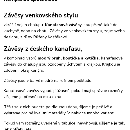
Závěsy venkovského stylu
zkrášlí nejen chalupu.
Kanafasové závěsy
jsou pěkné také do
kuchyně, nebo na chatu. Závěsy ve venkovském stylu, zajímavého
designu, z dílny Růženy Košťákové.
Závěsy z českého kanafasu,
v kombinaci vzorů
modrý pruh, kostička a kytička.
Kanafasové
závěsy do chalupy jsou ozdobeny úchytem s krajkou. Krajkou je
zdoben i okraj kanýru.
Závěsy jsou v barvě modré na režném podkladu.
Kanafasové závěsy vypadají úžasně, pokud mají správné rozměry.
Ušijeme je přesně na míru okna.
Těšit se z nich budete po dlouhou dobu, šijeme je pečlivě a
vybíráme pro ně kvalitní materiály. V nabídce mnoho variant.
Pokud vám rozměry, uvedené v tabulce, nevyhovují, ušijeme je tak,
jak potřebujete.