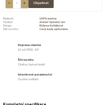
Objednat
Materiál:
100% bavlna
Výrobce:
Atelier Splněný sen
Design:
Růžena Košťáková
Šité na míru:
Cena bude upřesněna
Doprava zdarma
Již od 2500,- Kč!
Šití na míru
Závěsy, bytový textil
Interiérové poradenství
Osobní setkání
Kompletní specifikace