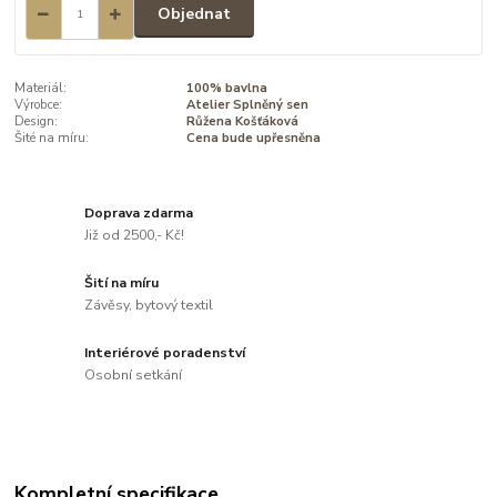
Objednat
Materiál:
100% bavlna
Výrobce:
Atelier Splněný sen
Design:
Růžena Košťáková
Šité na míru:
Cena bude upřesněna
Doprava zdarma
Již od 2500,- Kč!
Šití na míru
Závěsy, bytový textil
Interiérové poradenství
Osobní setkání
Kompletní specifikace