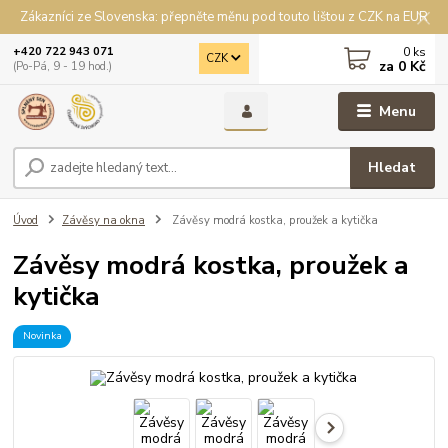
Zákazníci ze Slovenska: přepněte měnu pod touto lištou z CZK na EUR
0
ks
+420 722 943 071
CZK
za
0 Kč
(Po-Pá, 9 - 19 hod.)
Menu
Hledat
Úvod
Závěsy na okna
Závěsy modrá kostka, proužek a kytička
Závěsy modrá kostka, proužek a
kytička
Novinka