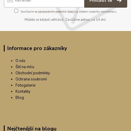
Přihlásit se
Souhlasím se
zpracováním osobních údajů
za účelem rozesílky newsletteru.
Můžete se kdykoli odhlásit. Zasíláme jednou za 14 dní.
Informace pro zákazníky
O nás
Šití na míru
Obchodní podmínky
Ochrana soukromí
Fotogalerie
Kontakty
Blog
Nejčtenější na blogu