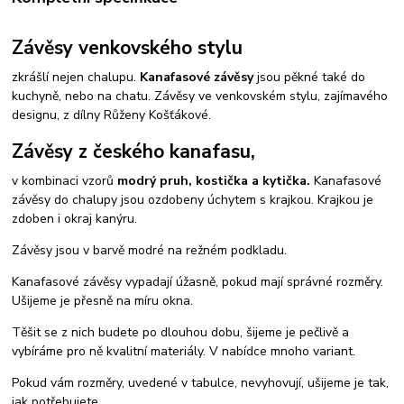
Závěsy venkovského stylu
zkrášlí nejen chalupu.
Kanafasové závěsy
jsou pěkné také do
kuchyně, nebo na chatu. Závěsy ve venkovském stylu, zajímavého
designu, z dílny Růženy Košťákové.
Závěsy z českého kanafasu,
v kombinaci vzorů
modrý pruh, kostička a kytička.
Kanafasové
závěsy do chalupy jsou ozdobeny úchytem s krajkou. Krajkou je
zdoben i okraj kanýru.
Závěsy jsou v barvě modré na režném podkladu.
Kanafasové závěsy vypadají úžasně, pokud mají správné rozměry.
Ušijeme je přesně na míru okna.
Těšit se z nich budete po dlouhou dobu, šijeme je pečlivě a
vybíráme pro ně kvalitní materiály. V nabídce mnoho variant.
Pokud vám rozměry, uvedené v tabulce, nevyhovují, ušijeme je tak,
jak potřebujete.