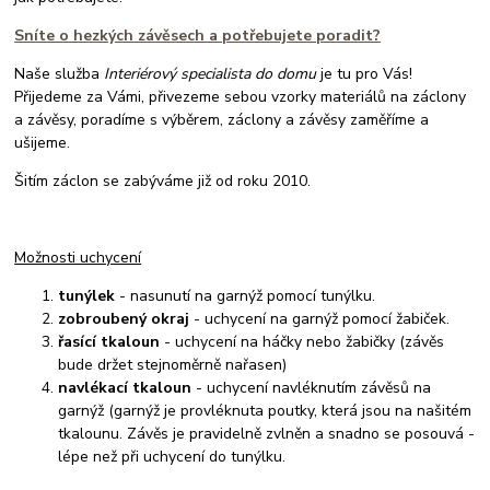
Sníte o hezkých závěsech a potřebujete poradit?
Naše služba
Interiérový specialista do domu
je tu pro Vás!
Přijedeme za Vámi, přivezeme sebou vzorky materiálů na záclony
a závěsy, poradíme s výběrem, záclony a závěsy zaměříme a
ušijeme.
Šitím záclon se zabýváme již od roku 2010.
Možnosti uchycení
tunýlek
- nasunutí na garnýž pomocí tunýlku.
zobroubený okraj
- uchycení na garnýž pomocí žabiček.
řasící tkaloun
- uchycení na háčky nebo žabičky (závěs
bude držet stejnoměrně nařasen)
navlékací tkaloun
- uchycení navléknutím závěsů na
garnýž (garnýž je provléknuta poutky, která jsou na našitém
tkalounu. Závěs je pravidelně zvlněn a snadno se posouvá -
lépe než při uchycení do tunýlku.