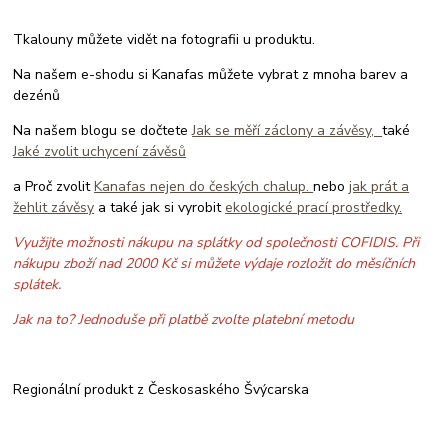
Tkalouny můžete vidět na fotografii u produktu.
Na našem e-shodu si Kanafas můžete vybrat z mnoha barev a
dezénů
Na našem blogu se dočtete
Jak se měří záclony a závěsy,
také
Jaké zvolit uchycení závěsů
a Proč zvolit
Kanafas nejen do českých chalup.
nebo
jak prát a
žehlit závěsy
a také jak si vyrobit
ekologické prací prostředky.
Využijte možnosti nákupu na splátky od společnosti COFIDIS. Při
nákupu zboží nad 2000 Kč si můžete výdaje rozložit do měsíčních
splátek.
Jak na to? Jednoduše při platbě zvolte platební metodu
Regionální produkt z Českosaského Švýcarska