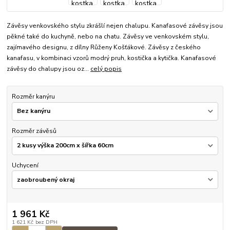
Závěsy venkovského stylu zkrášlí nejen chalupu. Kanafasové závěsy jsou
pěkné také do kuchyně, nebo na chatu. Závěsy ve venkovském stylu,
zajímavého designu, z dílny Růženy Košťákové. Závěsy z českého
kanafasu, v kombinaci vzorů modrý pruh, kostička a kytička. Kanafasové
závěsy do chalupy jsou oz...
celý popis
Rozměr kanýru
Rozměr závěsů
Uchycení
1 961 Kč
1 621 Kč
bez DPH