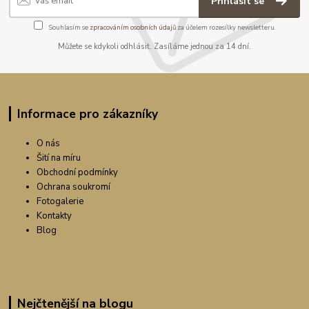
Přihlásit se
Souhlasím se
zpracováním osobních údajů
za účelem rozesílky newsletteru.
Můžete se kdykoli odhlásit. Zasíláme jednou za 14 dní.
Informace pro zákazníky
O nás
Šití na míru
Obchodní podmínky
Ochrana soukromí
Fotogalerie
Kontakty
Blog
Nejčtenější na blogu