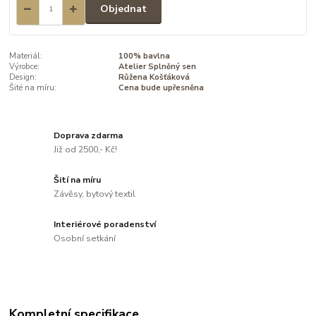
Objednat
Materiál:
100% bavlna
Výrobce:
Atelier Splněný sen
Design:
Růžena Košťáková
Šité na míru:
Cena bude upřesněna
Doprava zdarma
Již od 2500,- Kč!
Šití na míru
Závěsy, bytový textil
Interiérové poradenství
Osobní setkání
Kompletní specifikace