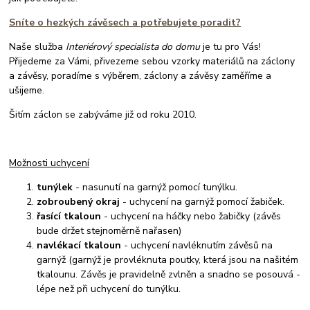
Sníte o hezkých závěsech a potřebujete poradit?
Naše služba
Interiérový specialista do domu
je tu pro Vás!
Přijedeme za Vámi, přivezeme sebou vzorky materiálů na záclony
a závěsy, poradíme s výběrem, záclony a závěsy zaměříme a
ušijeme.
Šitím záclon se zabýváme již od roku 2010.
Možnosti uchycení
tunýlek
- nasunutí na garnýž pomocí tunýlku.
zobroubený okraj
- uchycení na garnýž pomocí žabiček.
řasící tkaloun
- uchycení na háčky nebo žabičky (závěs
bude držet stejnoměrně nařasen)
navlékací tkaloun
- uchycení navléknutím závěsů na
garnýž (garnýž je provléknuta poutky, která jsou na našitém
tkalounu. Závěs je pravidelně zvlněn a snadno se posouvá -
lépe než při uchycení do tunýlku.