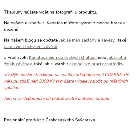
Tkalouny můžete vidět na fotografii u produktu.
Na našem e-shodu si Kanafas můžete vybrat z mnoha barev a
dezénů
Na našem blogu se dočtete
Jak se měří záclony a závěsy,
také
Jaké zvolit uchycení závěsů
a Proč zvolit
Kanafas nejen do českých chalup.
nebo
jak prát a
žehlit závěsy
a také jak si vyrobit
ekologické prací prostředky.
Využijte možnosti nákupu na splátky od společnosti COFIDIS. Při
nákupu zboží nad 2000 Kč si můžete výdaje rozložit do měsíčních
splátek.
Jak na to? Jednoduše při platbě zvolte platební metodu
Regionální produkt z Českosaského Švýcarska