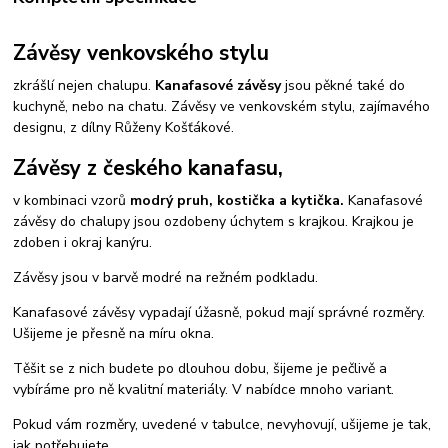
Závěsy venkovského stylu
zkrášlí nejen chalupu.
Kanafasové závěsy
jsou pěkné také do
kuchyně, nebo na chatu. Závěsy ve venkovském stylu, zajímavého
designu, z dílny Růženy Košťákové.
Závěsy z českého kanafasu,
v kombinaci vzorů
modrý pruh, kostička a kytička.
Kanafasové
závěsy do chalupy jsou ozdobeny úchytem s krajkou. Krajkou je
zdoben i okraj kanýru.
Závěsy jsou v barvě modré na režném podkladu.
Kanafasové závěsy vypadají úžasně, pokud mají správné rozměry.
Ušijeme je přesně na míru okna.
Těšit se z nich budete po dlouhou dobu, šijeme je pečlivě a
vybíráme pro ně kvalitní materiály. V nabídce mnoho variant.
Pokud vám rozměry, uvedené v tabulce, nevyhovují, ušijeme je tak,
jak potřebujete.