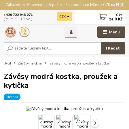
Zákazníci ze Slovenska: přepněte měnu pod touto lištou z CZK na EUR
0
ks
+420 722 943 071
CZK
za
0 Kč
(Po-Pá, 9 - 19 hod.)
Menu
Hledat
Úvod
Závěsy na okna
Závěsy modrá kostka, proužek a kytička
Závěsy modrá kostka, proužek a
kytička
Novinka