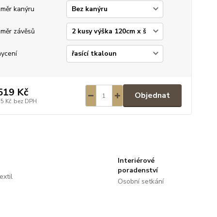
měr kanýru
měr závěsů
ycení
519 Kč
Objednat
55 Kč
bez DPH
Interiérové
poradenství
extil
Osobní setkání