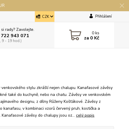
EUR
Přihlášení
CZK
 si rady? Zavolejte.
0
ks
 722 943 071
za
0 Kč
 9 - 19 hod.)
 venkovského stylu zkrášlí nejen chalupu. Kanafasové závěsy
ěkné také do kuchyně, nebo na chatu. Závěsy ve venkovském
 zajímavého designu, z dílny Růženy Košťákové. Závěsy z
o kanafasu, v kombinaci vzorů červený pruh, kostička a
a. Kanafasové závěsy do chalupy jsou oz...
celý popis