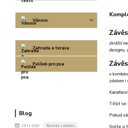
Komple
Vánoce
Závěs
zkrášlí n
Zahrada a terasa
designu, 
Závěs
Pelíšek pro psa
v kombin
zdoben i 
Kanafasov
Těšit se 
Blog
Pokud vám
19.12.2025
Novinky z atelieru
Sníte o 