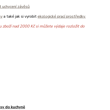
it uchycení závěsů
sy
a také jak si vyrobit
ekologické prací prostředky.
 zboží nad 2000 Kč si můžete výdaje rozložit do
sy do kuchyně