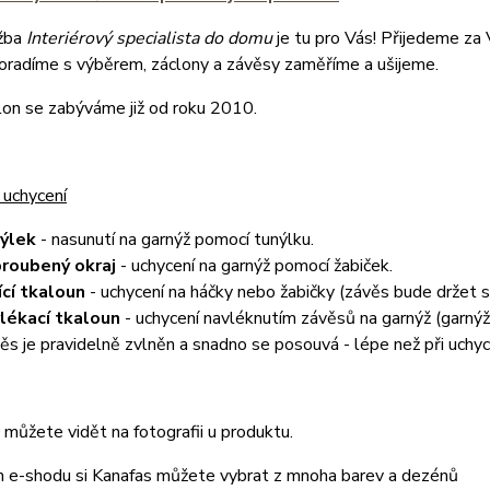
žba
Interiérový specialista do domu
je tu pro Vás! Přijedeme za
poradíme s výběrem, záclony a závěsy zaměříme a ušijeme.
lon se zabýváme již od roku 2010.
 uchycení
nýlek
- nasunutí na garnýž pomocí tunýlku.
roubený okraj
- uchycení na garnýž pomocí žabiček.
ící tkaloun
- uchycení na háčky nebo žabičky (závěs bude držet
lékací tkaloun
- uchycení navléknutím závěsů na garnýž (garnýž 
ěs je pravidelně zvlněn a snadno se posouvá - lépe než při uchyc
můžete vidět na fotografii u produktu.
 e-shodu si Kanafas můžete vybrat z mnoha barev a dezénů