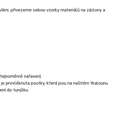
 Vámi, přivezeme sebou vzorky materiálů na záclony a
 stejnoměrně nařasen)
je provléknuta poutky, která jsou na našitém tkalounu.
ení do tunýlku.