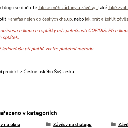
 blogu se dočtete
Jak se měří záclony a závěsy,
také
Jaké zvol
olit
Kanafas nejen do českých chalup.
nebo
jak prát a žehlit závě
možnosti nákupu na splátky od společnosti COFIDIS. Při nákupu
h splátek.
? Jednoduše při platbě zvolte platební metodu
ní produkt z Českosaského Švýcarska
zařazeno v kategoriích
y na okna
Závěsy na chalupu
Závě