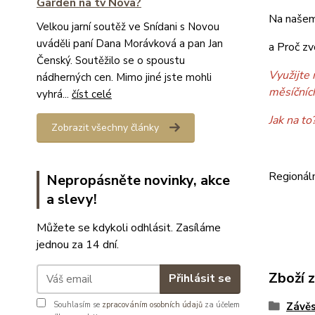
Garden na tv Nova?
Na našem
Velkou jarní soutěž ve Snídani s Novou
uváděli paní Dana Morávková a pan Jan
a Proč zv
Čenský. Soutěžilo se o spoustu
Využijte 
nádherných cen. Mimo jiné jste mohli
měsíčníc
vyhrá...
číst celé
Jak na to
Zobrazit všechny články
Regionál
Nepropásněte novinky, akce
a slevy!
Můžete se kdykoli odhlásit. Zasíláme
jednou za 14 dní.
Zboží 
Přihlásit se
Souhlasím se
zpracováním osobních údajů
za účelem
Závěs