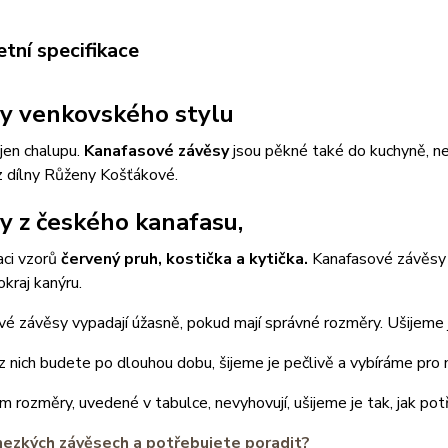
tní specifikace
y venkovského stylu
ejen chalupu.
Kanafasové závěsy
jsou pěkné také do kuchyně, n
z dílny Růženy Košťákové.
y z českého kanafasu,
aci vzorů
červený pruh, kostička a kytička.
Kanafasové závěsy 
okraj kanýru.
é závěsy vypadají úžasně, pokud mají správné rozměry. Ušijeme 
z nich budete po dlouhou dobu, šijeme je pečlivě a vybíráme pro n
 rozměry, uvedené v tabulce, nevyhovují, ušijeme je tak, jak pot
hezkých závěsech a potřebujete poradit?