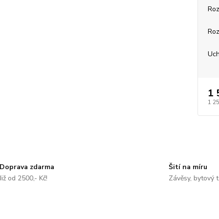
Roz
Roz
Uch
1 
1 2
Doprava zdarma
Šití na míru
Již od 2500,- Kč!
Závěsy, bytový t