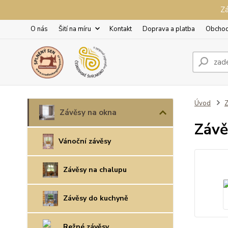
Zá
O nás
Šití na míru
Kontakt
Doprava a platba
Obchod
Úvod
Z
Závěsy na okna
Závě
Vánoční závěsy
Závěsy na chalupu
Závěsy do kuchyně
Režné závěsy