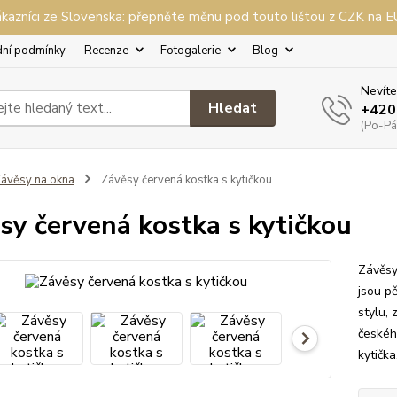
kazníci ze Slovenska: přepněte měnu pod touto lištou z CZK na 
ní podmínky
Recenze
Fotogalerie
Blog
Nevíte
Hledat
+420
(Po-Pá,
ávěsy na okna
Závěsy červená kostka s kytičkou
sy červená kostka s kytičkou
Závěsy
jsou p
stylu,
českéh
kytičk