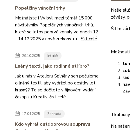
Popelčiny vánoční trhy
Naše slu
závěsy, 
Možná jste i Vy byli mezi téměř 15 000
návštěvníky Popelčiných vánočních trhů,
Šitím zác
které se letos poprvé konaly ve dnech 12
- 14.12.2025 v nově zrekonstru...
číst celé
Možnosti
29.10.2025
Interiér
tu
Lněný textil jako rodinné stříbro?
zob
Jak u nás v Atelieru Splněný sen pečujeme
řas
o lněný textil, aby vydržel po desítky let
nav
krásný? To se dočtete v říjnovém vydání
Záv
časopisu Kreativ.
číst celé
17.04.2025
Zahrada
Tkalouny 
Kdo vyhrál outdoorovou soupravu
Na našem