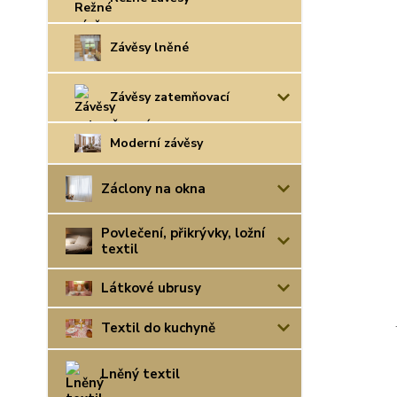
Závěsy lněné
Závěsy zatemňovací
Moderní závěsy
Záclony na okna
Povlečení, přikrývky, ložní
textil
Látkové ubrusy
Textil do kuchyně
Lněný textil