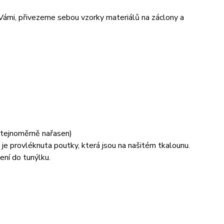
 Vámi, přivezeme sebou vzorky materiálů na záclony a
 stejnoměrně nařasen)
je provléknuta poutky, která jsou na našitém tkalounu.
ení do tunýlku.