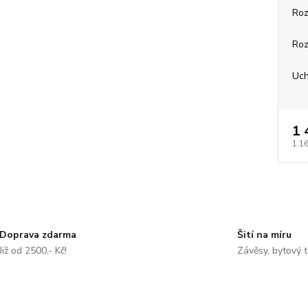
Roz
Roz
Uch
1 
1 1
Doprava zdarma
Šití na míru
Již od 2500,- Kč!
Závěsy, bytový t