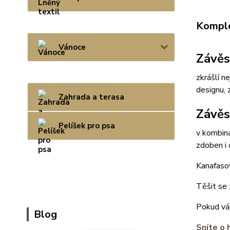
Komple
Vánoce
Závěs
zkrášlí n
designu, 
Zahrada a terasa
Závěs
Pelíšek pro psa
v kombin
zdoben i 
Kanafasov
Těšit se 
Pokud vám
Blog
Sníte o 