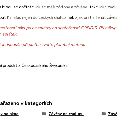
 blogu se dočtete
Jak se měří záclony a závěsy,
také
Jaké zvol
olit
Kanafas nejen do českých chalup.
nebo
jak prát a žehlit závě
možnosti nákupu na splátky od společnosti COFIDIS. Při nákupu
h splátek.
? Jednoduše při platbě zvolte platební metodu
ní produkt z Českosaského Švýcarska
zařazeno v kategoriích
y na okna
Závěsy na chalupu
Závě