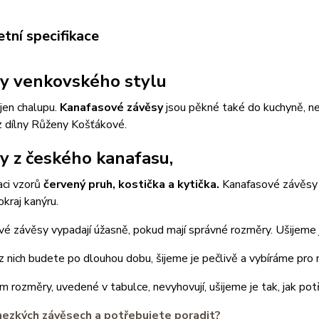
tní specifikace
y venkovského stylu
ejen chalupu.
Kanafasové závěsy
jsou pěkné také do kuchyně, n
z dílny Růženy Košťákové.
y z českého kanafasu,
aci vzorů
červený pruh, kostička a kytička.
Kanafasové závěsy 
okraj kanýru.
é závěsy vypadají úžasně, pokud mají správné rozměry. Ušijeme 
z nich budete po dlouhou dobu, šijeme je pečlivě a vybíráme pro n
 rozměry, uvedené v tabulce, nevyhovují, ušijeme je tak, jak pot
hezkých závěsech a potřebujete poradit?