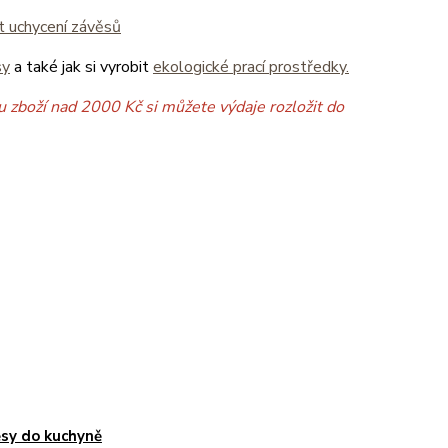
it uchycení závěsů
sy
a také jak si vyrobit
ekologické prací prostředky.
 zboží nad 2000 Kč si můžete výdaje rozložit do
sy do kuchyně