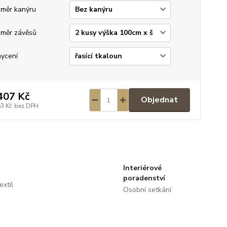
měr kanýru
měr závěsů
ycení
407 Kč
Objednat
63 Kč
bez DPH
Interiérové
poradenství
extil
Osobní setkání