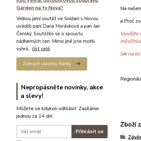
Kdo vyhrál outdoorovou soupravu
Garden na tv Nova?
Na našem
Velkou jarní soutěž ve Snídani s Novou
a Proč zv
uváděli paní Dana Morávková a pan Jan
Využijte 
Čenský. Soutěžilo se o spoustu
měsíčníc
nádherných cen. Mimo jiné jste mohli
vyhrá...
číst celé
Jak na to
Zobrazit všechny články
Regionál
Nepropásněte novinky, akce
a slevy!
Můžete se kdykoli odhlásit. Zasíláme
jednou za 14 dní.
Zboží 
Přihlásit se
Závěs