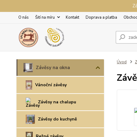
Zá
O nás
Šití na míru
Kontakt
Doprava a platba
Obchod
Úvod
Z
Závěsy na okna
Závě
Vánoční závěsy
Závěsy na chalupu
Závěsy do kuchyně
Režné závěsy