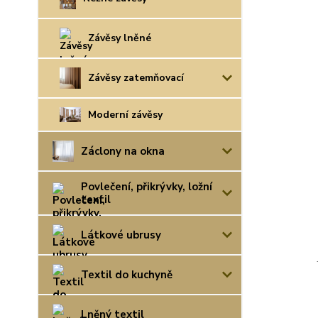
Závěsy lněné
Závěsy zatemňovací
Moderní závěsy
Záclony na okna
Povlečení, přikrývky, ložní
textil
Látkové ubrusy
Textil do kuchyně
Lněný textil