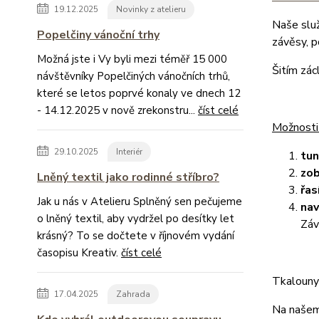
19.12.2025
Novinky z atelieru
Naše slu
Popelčiny vánoční trhy
závěsy, 
Možná jste i Vy byli mezi téměř 15 000
Šitím zác
návštěvníky Popelčiných vánočních trhů,
které se letos poprvé konaly ve dnech 12
- 14.12.2025 v nově zrekonstru...
číst celé
Možnosti
29.10.2025
Interiér
tu
zob
Lněný textil jako rodinné stříbro?
řas
Jak u nás v Atelieru Splněný sen pečujeme
nav
o lněný textil, aby vydržel po desítky let
Záv
krásný? To se dočtete v říjnovém vydání
časopisu Kreativ.
číst celé
Tkalouny 
17.04.2025
Zahrada
Na našem