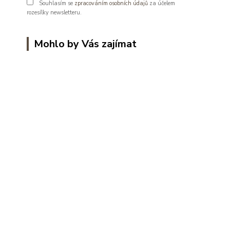
Souhlasím se
zpracováním osobních údajů
za účelem
rozesílky newsletteru.
Mohlo by Vás zajímat