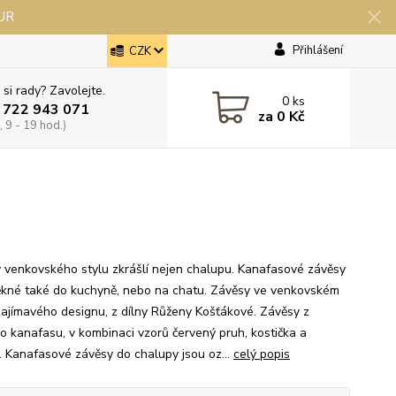
EUR
Přihlášení
CZK
 si rady? Zavolejte.
0
ks
 722 943 071
za
0 Kč
 9 - 19 hod.)
 venkovského stylu zkrášlí nejen chalupu. Kanafasové závěsy
ěkné také do kuchyně, nebo na chatu. Závěsy ve venkovském
 zajímavého designu, z dílny Růženy Košťákové. Závěsy z
o kanafasu, v kombinaci vzorů červený pruh, kostička a
a. Kanafasové závěsy do chalupy jsou oz...
celý popis