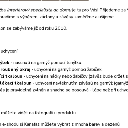
žba
Interiérový specialista do domu
je tu pro Vás! Přijedeme za
poradíme s výběrem, záclony a závěsy zaměříme a ušijeme.
lon se zabýváme již od roku 2010.
 uchycení
nýlek
- nasunutí na garnýž pomocí tunýlku.
roubený okraj
- uchycení na garnýž pomocí žabiček.
ící tkaloun
- uchycení na háčky nebo žabičky (závěs bude držet
lékací tkaloun
- uchycení navléknutím závěsů na garnýž (garnýž 
ěs je pravidelně zvlněn a snadno se posouvá - lépe než při uchyc
můžete vidět na fotografii u produktu.
 e-shodu si Kanafas můžete vybrat z mnoha barev a dezénů