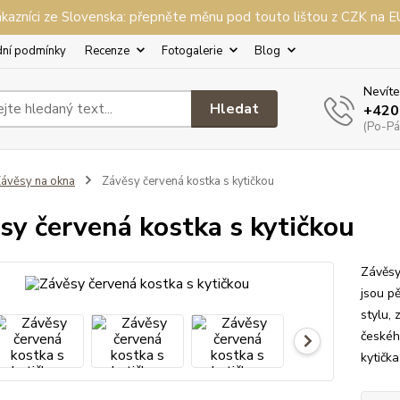
kazníci ze Slovenska: přepněte měnu pod touto lištou z CZK na 
ní podmínky
Recenze
Fotogalerie
Blog
Nevíte
Hledat
+420
(Po-Pá,
ávěsy na okna
Závěsy červená kostka s kytičkou
sy červená kostka s kytičkou
Závěsy
jsou p
stylu,
českéh
kytičk