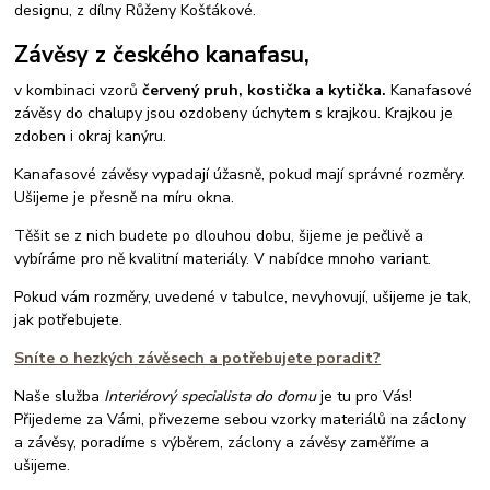
designu, z dílny Růženy Košťákové.
Závěsy z českého kanafasu,
v kombinaci vzorů
červený pruh, kostička a kytička.
Kanafasové
závěsy do chalupy jsou ozdobeny úchytem s krajkou. Krajkou je
zdoben i okraj kanýru.
Kanafasové závěsy vypadají úžasně, pokud mají správné rozměry.
Ušijeme je přesně na míru okna.
Těšit se z nich budete po dlouhou dobu, šijeme je pečlivě a
vybíráme pro ně kvalitní materiály. V nabídce mnoho variant.
Pokud vám rozměry, uvedené v tabulce, nevyhovují, ušijeme je tak,
jak potřebujete.
Sníte o hezkých závěsech a potřebujete poradit?
Naše služba
Interiérový specialista do domu
je tu pro Vás!
Přijedeme za Vámi, přivezeme sebou vzorky materiálů na záclony
a závěsy, poradíme s výběrem, záclony a závěsy zaměříme a
ušijeme.