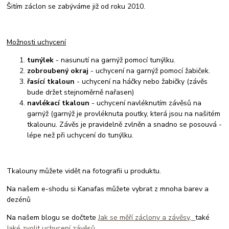
Šitím záclon se zabýváme již od roku 2010.
Možnosti uchycení
tunýlek
- nasunutí na garnýž pomocí tunýlku.
zobroubený okraj
- uchycení na garnýž pomocí žabiček.
řasící tkaloun
- uchycení na háčky nebo žabičky (závěs
bude držet stejnoměrně nařasen)
navlékací tkaloun
- uchycení navléknutím závěsů na
garnýž (garnýž je provléknuta poutky, která jsou na našitém
tkalounu. Závěs je pravidelně zvlněn a snadno se posouvá -
lépe než při uchycení do tunýlku.
Tkalouny můžete vidět na fotografii u produktu.
Na našem e-shodu si Kanafas můžete vybrat z mnoha barev a
dezénů
Na našem blogu se dočtete
Jak se měří záclony a závěsy,
také
Jaké zvolit uchycení závěsů