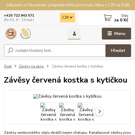
Zákazníci ze Slovenska: přepněte měnu pod touto lištou z CZK na EUR
0
ks
+420 722 943 071
CZK
za
0 Kč
(Po-Pá, 9 - 19 hod.)
Menu
Hledat
Úvod
Závěsy na okna
Závěsy červená kostka s kytičkou
Závěsy červená kostka s kytičkou
Závěsy venkovského stylu zkrášlí nejen chalupu. Kanafasové závěsy jsou