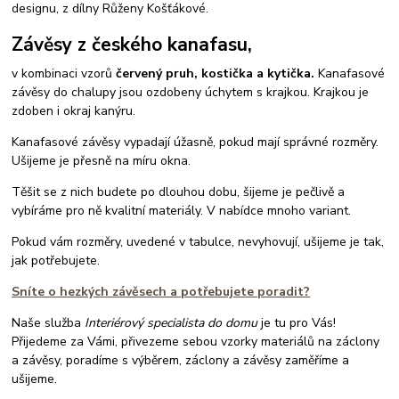
designu, z dílny Růženy Košťákové.
Závěsy z českého kanafasu,
v kombinaci vzorů
červený pruh, kostička a kytička.
Kanafasové
závěsy do chalupy jsou ozdobeny úchytem s krajkou. Krajkou je
zdoben i okraj kanýru.
Kanafasové závěsy vypadají úžasně, pokud mají správné rozměry.
Ušijeme je přesně na míru okna.
Těšit se z nich budete po dlouhou dobu, šijeme je pečlivě a
vybíráme pro ně kvalitní materiály. V nabídce mnoho variant.
Pokud vám rozměry, uvedené v tabulce, nevyhovují, ušijeme je tak,
jak potřebujete.
Sníte o hezkých závěsech a potřebujete poradit?
Naše služba
Interiérový specialista do domu
je tu pro Vás!
Přijedeme za Vámi, přivezeme sebou vzorky materiálů na záclony
a závěsy, poradíme s výběrem, záclony a závěsy zaměříme a
ušijeme.