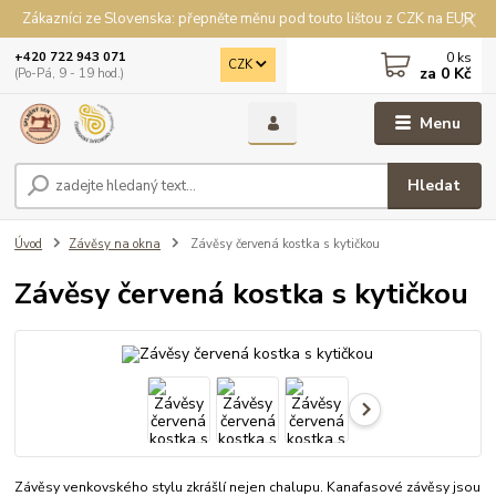
Zákazníci ze Slovenska: přepněte měnu pod touto lištou z CZK na EUR
0
ks
+420 722 943 071
CZK
za
0 Kč
(Po-Pá, 9 - 19 hod.)
Menu
Hledat
Úvod
Závěsy na okna
Závěsy červená kostka s kytičkou
Závěsy červená kostka s kytičkou
Závěsy venkovského stylu zkrášlí nejen chalupu. Kanafasové závěsy jsou