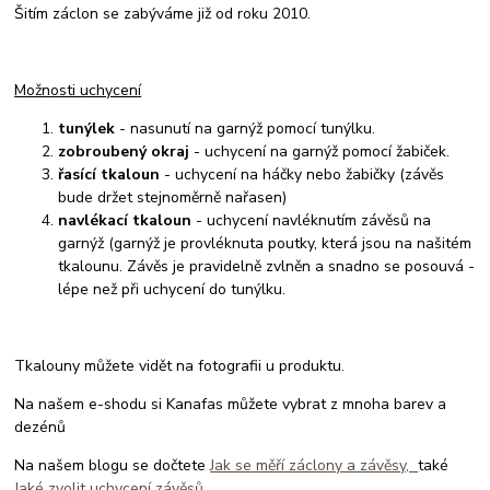
Šitím záclon se zabýváme již od roku 2010.
Možnosti uchycení
tunýlek
- nasunutí na garnýž pomocí tunýlku.
zobroubený okraj
- uchycení na garnýž pomocí žabiček.
řasící tkaloun
- uchycení na háčky nebo žabičky (závěs
bude držet stejnoměrně nařasen)
navlékací tkaloun
- uchycení navléknutím závěsů na
garnýž (garnýž je provléknuta poutky, která jsou na našitém
tkalounu. Závěs je pravidelně zvlněn a snadno se posouvá -
lépe než při uchycení do tunýlku.
Tkalouny můžete vidět na fotografii u produktu.
Na našem e-shodu si Kanafas můžete vybrat z mnoha barev a
dezénů
Na našem blogu se dočtete
Jak se měří záclony a závěsy,
také
Jaké zvolit uchycení závěsů