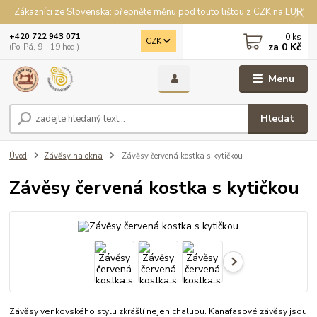
Zákazníci ze Slovenska: přepněte měnu pod touto lištou z CZK na EUR
0
ks
+420 722 943 071
CZK
za
0 Kč
(Po-Pá, 9 - 19 hod.)
Menu
Hledat
Úvod
Závěsy na okna
Závěsy červená kostka s kytičkou
Závěsy červená kostka s kytičkou
Závěsy venkovského stylu zkrášlí nejen chalupu. Kanafasové závěsy jsou