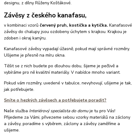
designu, z dílny Růženy Košťákové.
Závěsy z českého kanafasu,
v kombinaci vzorů
červený pruh, kostička a kytička.
Kanafasové
závěsy do chalupy jsou ozdobeny úchytem s krajkou. Krajkou je
zdoben i okraj kanýru.
Kanafasové závěsy vypadají úžasně, pokud mají správné rozměry.
Ušijeme je přesně na míru okna.
Těšit se z nich budete po dlouhou dobu, šijeme je pečlivě a
vybíráme pro ně kvalitní materiály. V nabídce mnoho variant.
Pokud vám rozměry, uvedené v tabulce, nevyhovují, ušijeme je tak,
jak potřebujete.
Sníte o hezkých závěsech a potřebujete poradit?
Naše služba
Interiérový specialista do domu
je tu pro Vás!
Přijedeme za Vámi, přivezeme sebou vzorky materiálů na záclony
a závěsy, poradíme s výběrem, záclony a závěsy zaměříme a
ušijeme.