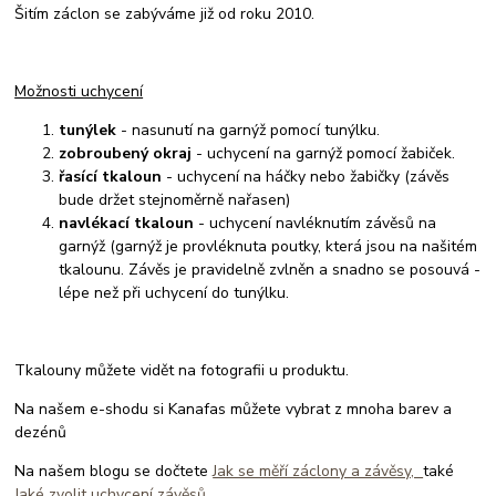
Šitím záclon se zabýváme již od roku 2010.
Možnosti uchycení
tunýlek
- nasunutí na garnýž pomocí tunýlku.
zobroubený okraj
- uchycení na garnýž pomocí žabiček.
řasící tkaloun
- uchycení na háčky nebo žabičky (závěs
bude držet stejnoměrně nařasen)
navlékací tkaloun
- uchycení navléknutím závěsů na
garnýž (garnýž je provléknuta poutky, která jsou na našitém
tkalounu. Závěs je pravidelně zvlněn a snadno se posouvá -
lépe než při uchycení do tunýlku.
Tkalouny můžete vidět na fotografii u produktu.
Na našem e-shodu si Kanafas můžete vybrat z mnoha barev a
dezénů
Na našem blogu se dočtete
Jak se měří záclony a závěsy,
také
Jaké zvolit uchycení závěsů