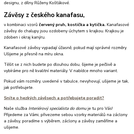
designu, z dílny Růženy Košťákové.
Závěsy z českého kanafasu,
v kombinaci vzorů
červený pruh, kostička a kytička.
Kanafasové
závěsy do chalupy jsou ozdobeny úchytem s krajkou. Krajkou je
zdoben i okraj kanýru.
Kanafasové závěsy vypadají úžasně, pokud mají správné rozměry.
Ušijeme je přesně na míru okna.
Těšit se z nich budete po dlouhou dobu, šijeme je pečlivě a
vybíráme pro ně kvalitní materiály. V nabídce mnoho variant.
Pokud vám rozměry, uvedené v tabulce, nevyhovují, ušijeme je tak,
jak potřebujete.
Sníte o hezkých závěsech a potřebujete poradit?
Naše služba
Interiérový specialista do domu
je tu pro Vás!
Přijedeme za Vámi, přivezeme sebou vzorky materiálů na záclony
a závěsy, poradíme s výběrem, záclony a závěsy zaměříme a
ušijeme.