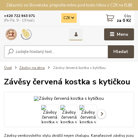
Zákazníci ze Slovenska: přepněte měnu pod touto lištou z CZK na EUR
0
ks
+420 722 943 071
CZK
za
0 Kč
(Po-Pá, 9 - 19 hod.)
Menu
Hledat
Úvod
Závěsy na okna
Závěsy červená kostka s kytičkou
Závěsy červená kostka s kytičkou
Závěsy venkovského stylu zkrášlí nejen chalupu. Kanafasové závěsy jsou