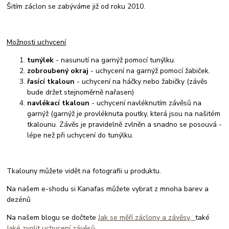
Šitím záclon se zabýváme již od roku 2010.
Možnosti uchycení
tunýlek
- nasunutí na garnýž pomocí tunýlku.
zobroubený okraj
- uchycení na garnýž pomocí žabiček.
řasící tkaloun
- uchycení na háčky nebo žabičky (závěs
bude držet stejnoměrně nařasen)
navlékací tkaloun
- uchycení navléknutím závěsů na
garnýž (garnýž je provléknuta poutky, která jsou na našitém
tkalounu. Závěs je pravidelně zvlněn a snadno se posouvá -
lépe než při uchycení do tunýlku.
Tkalouny můžete vidět na fotografii u produktu.
Na našem e-shodu si Kanafas můžete vybrat z mnoha barev a
dezénů
Na našem blogu se dočtete
Jak se měří záclony a závěsy,
také
Jaké zvolit uchycení závěsů