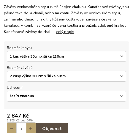
Závěsy venkovského stylu zkrášlí nejen chalupu. Kanafasové závěsy jsou
pěkné také do kuchyně, nebo na chatu. Závěsy ve venkovském stylu,
zajímavého designu, z dílny Růženy Košťákové. Závěsy z českého
kanafasu, v kombinaci vzorů červená kostka a proužek, zdobené krajkou.
Kanafasové závěsy do chalu...
celý popis
Rozměr kanýru
Rozměr závěsů
Uchycení
2 847 Kč
2 353 Kč
bez DPH
Objednat