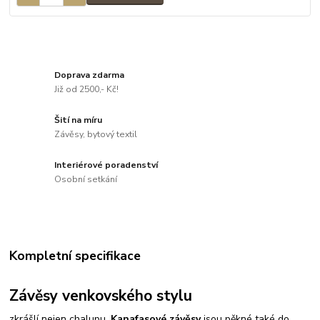
Doprava zdarma
Již od 2500,- Kč!
Šití na míru
Závěsy, bytový textil
Interiérové poradenství
Osobní setkání
Kompletní specifikace
Závěsy venkovského stylu
zkrášlí nejen chalupu.
Kanafasové závěsy
jsou pěkné také do