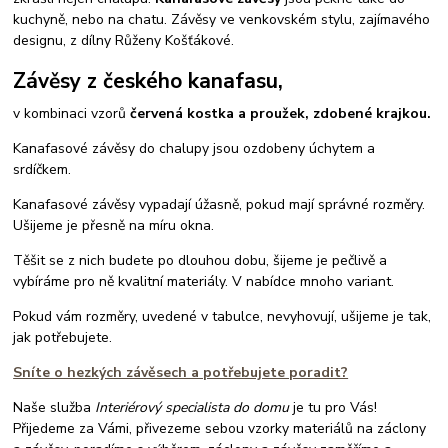
kuchyně, nebo na chatu. Závěsy ve venkovském stylu, zajímavého
designu, z dílny Růženy Košťákové.
Závěsy z českého kanafasu,
v kombinaci vzorů
červená kostka a proužek, zdobené krajkou.
Kanafasové závěsy do chalupy jsou ozdobeny úchytem a
srdíčkem.
Kanafasové závěsy vypadají úžasně, pokud mají správné rozměry.
Ušijeme je přesně na míru okna.
Těšit se z nich budete po dlouhou dobu, šijeme je pečlivě a
vybíráme pro ně kvalitní materiály. V nabídce mnoho variant.
Pokud vám rozměry, uvedené v tabulce, nevyhovují, ušijeme je tak,
jak potřebujete.
Sníte o hezkých závěsech a potřebujete poradit?
Naše služba
Interiérový specialista do domu
je tu pro Vás!
Přijedeme za Vámi, přivezeme sebou vzorky materiálů na záclony