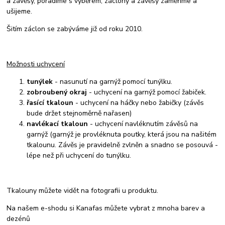
a závěsy, poradíme s výběrem, záclony a závěsy zaměříme a
ušijeme.
Šitím záclon se zabýváme již od roku 2010.
Možnosti uchycení
tunýlek
- nasunutí na garnýž pomocí tunýlku.
zobroubený okraj
- uchycení na garnýž pomocí žabiček.
řasící tkaloun
- uchycení na háčky nebo žabičky (závěs
bude držet stejnoměrně nařasen)
navlékací tkaloun
- uchycení navléknutím závěsů na
garnýž (garnýž je provléknuta poutky, která jsou na našitém
tkalounu. Závěs je pravidelně zvlněn a snadno se posouvá -
lépe než při uchycení do tunýlku.
Tkalouny můžete vidět na fotografii u produktu.
Na našem e-shodu si Kanafas můžete vybrat z mnoha barev a
dezénů