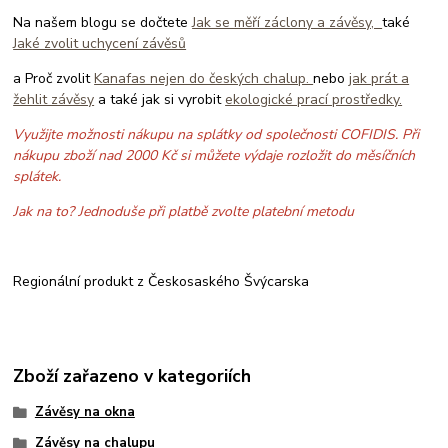
Na našem blogu se dočtete
Jak se měří záclony a závěsy,
také
Jaké zvolit uchycení závěsů
a Proč zvolit
Kanafas nejen do českých chalup.
nebo
jak prát a
žehlit závěsy
a také jak si vyrobit
ekologické prací prostředky.
Využijte možnosti nákupu na splátky od společnosti COFIDIS. Při
nákupu zboží nad 2000 Kč si můžete výdaje rozložit do měsíčních
splátek.
Jak na to? Jednoduše při platbě zvolte platební metodu
Regionální produkt z Českosaského Švýcarska
Zboží zařazeno v kategoriích
Závěsy na okna
Závěsy na chalupu