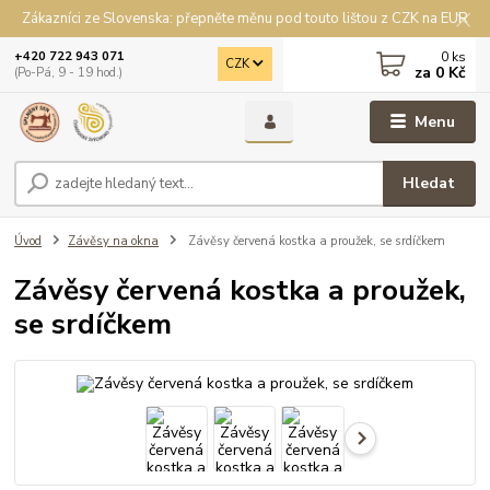
Zákazníci ze Slovenska: přepněte měnu pod touto lištou z CZK na EUR
0
ks
+420 722 943 071
CZK
za
0 Kč
(Po-Pá, 9 - 19 hod.)
Menu
Hledat
Úvod
Závěsy na okna
Závěsy červená kostka a proužek, se srdíčkem
Závěsy červená kostka a proužek,
se srdíčkem