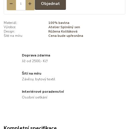
Objednat
Materiál:
100% bavlna
Výrobce:
Atelier Splněný sen
Design:
Růžena Košťáková
Šité na míru:
Cena bude upřesněna
Doprava zdarma
Již od 2500,- Kč!
Šití na míru
Závěsy, bytový textil
Interiérové poradenství
Osobní setkání
Kompletní specifikace