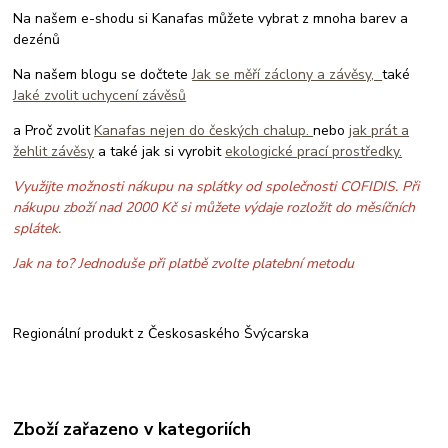
Na našem e-shodu si Kanafas můžete vybrat z mnoha barev a
dezénů
Na našem blogu se dočtete
Jak se měří záclony a závěsy,
také
Jaké zvolit uchycení závěsů
a Proč zvolit
Kanafas nejen do českých chalup.
nebo
jak prát a
žehlit závěsy
a také jak si vyrobit
ekologické prací prostředky.
Využijte možnosti nákupu na splátky od společnosti COFIDIS. Při
nákupu zboží nad 2000 Kč si můžete výdaje rozložit do měsíčních
splátek.
Jak na to? Jednoduše při platbě zvolte platební metodu
Regionální produkt z Českosaského Švýcarska
Zboží zařazeno v kategoriích