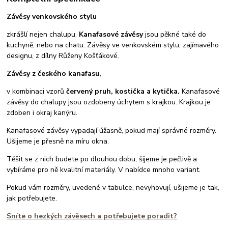
Závěsy venkovského stylu
zkrášlí nejen chalupu.
Kanafasové závěsy
jsou pěkné také do
kuchyně, nebo na chatu. Závěsy ve venkovském stylu, zajímavého
designu, z dílny Růženy Košťákové.
Závěsy z českého kanafasu,
v kombinaci vzorů
červený pruh, kostička a kytička.
Kanafasové
závěsy do chalupy jsou ozdobeny úchytem s krajkou. Krajkou je
zdoben i okraj kanýru.
Kanafasové závěsy vypadají úžasně, pokud mají správné rozměry.
Ušijeme je přesně na míru okna.
Těšit se z nich budete po dlouhou dobu, šijeme je pečlivě a
vybíráme pro ně kvalitní materiály. V nabídce mnoho variant.
Pokud vám rozměry, uvedené v tabulce, nevyhovují, ušijeme je tak,
jak potřebujete.
Sníte o hezkých závěsech a potřebujete poradit?