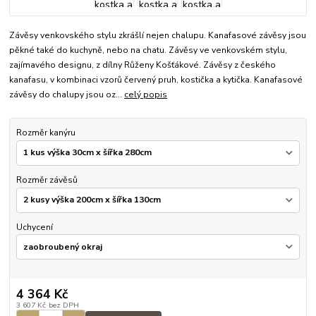
Závěsy venkovského stylu zkrášlí nejen chalupu. Kanafasové závěsy jsou
pěkné také do kuchyně, nebo na chatu. Závěsy ve venkovském stylu,
zajímavého designu, z dílny Růženy Košťákové. Závěsy z českého
kanafasu, v kombinaci vzorů červený pruh, kostička a kytička. Kanafasové
závěsy do chalupy jsou oz...
celý popis
Rozměr kanýru
Rozměr závěsů
Uchycení
4 364 Kč
3 607 Kč
bez DPH