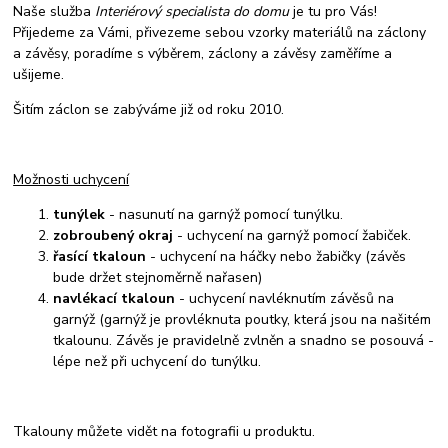
Naše služba
Interiérový specialista do domu
je tu pro Vás!
Přijedeme za Vámi, přivezeme sebou vzorky materiálů na záclony
a závěsy, poradíme s výběrem, záclony a závěsy zaměříme a
ušijeme.
Šitím záclon se zabýváme již od roku 2010.
Možnosti uchycení
tunýlek
- nasunutí na garnýž pomocí tunýlku.
zobroubený okraj
- uchycení na garnýž pomocí žabiček.
řasící tkaloun
- uchycení na háčky nebo žabičky (závěs
bude držet stejnoměrně nařasen)
navlékací tkaloun
- uchycení navléknutím závěsů na
garnýž (garnýž je provléknuta poutky, která jsou na našitém
tkalounu. Závěs je pravidelně zvlněn a snadno se posouvá -
lépe než při uchycení do tunýlku.
Tkalouny můžete vidět na fotografii u produktu.