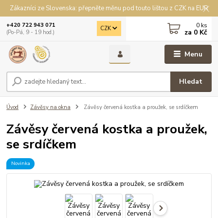
Zákazníci ze Slovenska: přepněte měnu pod touto lištou z CZK na EUR
0
ks
+420 722 943 071
CZK
za
0 Kč
(Po-Pá, 9 - 19 hod.)
Menu
Hledat
Úvod
Závěsy na okna
Závěsy červená kostka a proužek, se srdíčkem
Závěsy červená kostka a proužek,
se srdíčkem
Novinka