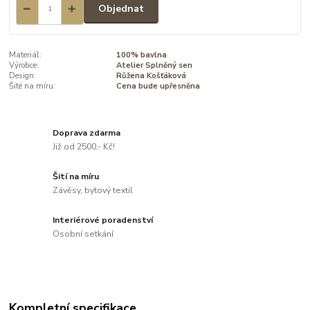
Objednat
Materiál:
100% bavlna
Výrobce:
Atelier Splněný sen
Design:
Růžena Košťáková
Šité na míru:
Cena bude upřesněna
Doprava zdarma
Již od 2500,- Kč!
Šití na míru
Závěsy, bytový textil
Interiérové poradenství
Osobní setkání
Kompletní specifikace