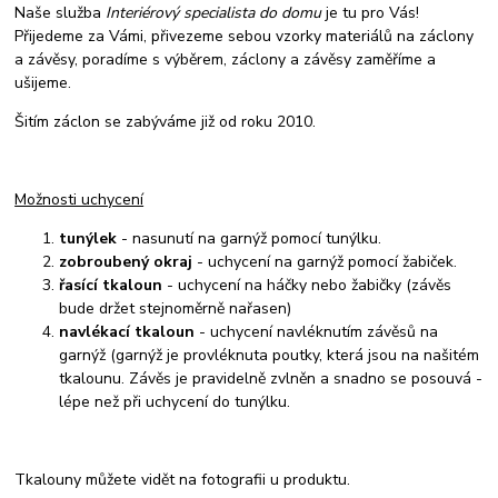
Naše služba
Interiérový specialista do domu
je tu pro Vás!
Přijedeme za Vámi, přivezeme sebou vzorky materiálů na záclony
a závěsy, poradíme s výběrem, záclony a závěsy zaměříme a
ušijeme.
Šitím záclon se zabýváme již od roku 2010.
Možnosti uchycení
tunýlek
- nasunutí na garnýž pomocí tunýlku.
zobroubený okraj
- uchycení na garnýž pomocí žabiček.
řasící tkaloun
- uchycení na háčky nebo žabičky (závěs
bude držet stejnoměrně nařasen)
navlékací tkaloun
- uchycení navléknutím závěsů na
garnýž (garnýž je provléknuta poutky, která jsou na našitém
tkalounu. Závěs je pravidelně zvlněn a snadno se posouvá -
lépe než při uchycení do tunýlku.
Tkalouny můžete vidět na fotografii u produktu.