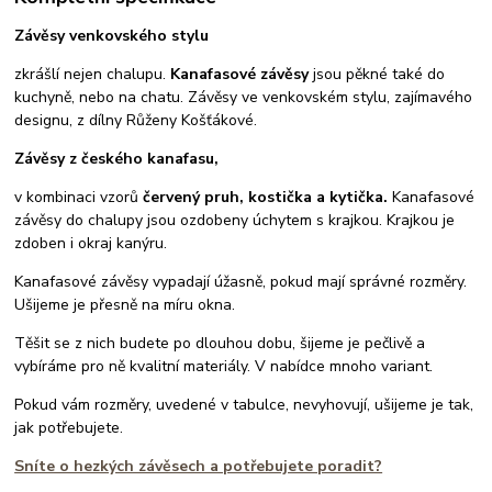
Závěsy venkovského stylu
zkrášlí nejen chalupu.
Kanafasové závěsy
jsou pěkné také do
kuchyně, nebo na chatu. Závěsy ve venkovském stylu, zajímavého
designu, z dílny Růženy Košťákové.
Závěsy z českého kanafasu,
v kombinaci vzorů
červený pruh, kostička a kytička.
Kanafasové
závěsy do chalupy jsou ozdobeny úchytem s krajkou. Krajkou je
zdoben i okraj kanýru.
Kanafasové závěsy vypadají úžasně, pokud mají správné rozměry.
Ušijeme je přesně na míru okna.
Těšit se z nich budete po dlouhou dobu, šijeme je pečlivě a
vybíráme pro ně kvalitní materiály. V nabídce mnoho variant.
Pokud vám rozměry, uvedené v tabulce, nevyhovují, ušijeme je tak,
jak potřebujete.
Sníte o hezkých závěsech a potřebujete poradit?