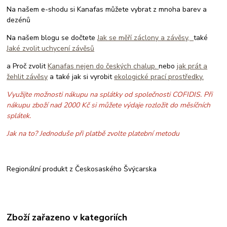
Na našem e-shodu si Kanafas můžete vybrat z mnoha barev a
dezénů
Na našem blogu se dočtete
Jak se měří záclony a závěsy,
také
Jaké zvolit uchycení závěsů
a Proč zvolit
Kanafas nejen do českých chalup.
nebo
jak prát a
žehlit závěsy
a také jak si vyrobit
ekologické prací prostředky.
Využijte možnosti nákupu na splátky od společnosti COFIDIS. Při
nákupu zboží nad 2000 Kč si můžete výdaje rozložit do měsíčních
splátek.
Jak na to? Jednoduše při platbě zvolte platební metodu
Regionální produkt z Českosaského Švýcarska
Zboží zařazeno v kategoriích