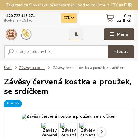
Zákazníci ze Slovenska: přepněte měnu pod touto lištou z CZK na EUR
0
ks
+420 722 943 071
CZK
za
0 Kč
(Po-Pá, 9 - 19 hod.)
Menu
Hledat
Úvod
Závěsy na okna
Závěsy červená kostka a proužek, se srdíčkem
Závěsy červená kostka a proužek,
se srdíčkem
Novinka