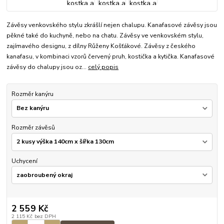
Závěsy venkovského stylu zkrášlí nejen chalupu. Kanafasové závěsy jsou
pěkné také do kuchyně, nebo na chatu. Závěsy ve venkovském stylu,
zajímavého designu, z dílny Růženy Košťákové. Závěsy z českého
kanafasu, v kombinaci vzorů červený pruh, kostička a kytička. Kanafasové
závěsy do chalupy jsou oz...
celý popis
Rozměr kanýru
Rozměr závěsů
Uchycení
2 559 Kč
2 115 Kč
bez DPH