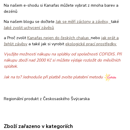
Na našem e-shodu si Kanafas můžete vybrat z mnoha barev a
dezénů
Na našem blogu se dočtete
Jak se měří záclony a závěsy,
také
Jaké zvolit uchycení závěsů
a Proč zvolit
Kanafas nejen do českých chalup.
nebo
jak prát a
žehlit závěsy
a také jak si vyrobit
ekologické prací prostředky.
Využijte možnosti nákupu na splátky od společnosti COFIDIS. Při
nákupu zboží nad 2000 Kč si můžete výdaje rozložit do měsíčních
splátek.
Jak na to? Jednoduše při platbě zvolte platební metodu
Regionální produkt z Českosaského Švýcarska
Zboží zařazeno v kategoriích