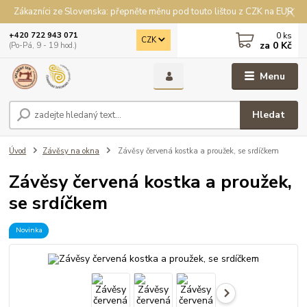
Zákazníci ze Slovenska: přepněte měnu pod touto lištou z CZK na EUR
0
ks
+420 722 943 071
CZK
za
0 Kč
(Po-Pá, 9 - 19 hod.)
Menu
Hledat
Úvod
Závěsy na okna
Závěsy červená kostka a proužek, se srdíčkem
Závěsy červená kostka a proužek,
se srdíčkem
Novinka