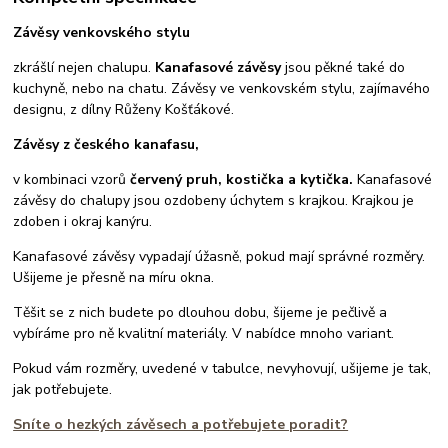
Závěsy venkovského stylu
zkrášlí nejen chalupu.
Kanafasové závěsy
jsou pěkné také do
kuchyně, nebo na chatu. Závěsy ve venkovském stylu, zajímavého
designu, z dílny Růženy Košťákové.
Závěsy z českého kanafasu,
v kombinaci vzorů
červený pruh, kostička a kytička.
Kanafasové
závěsy do chalupy jsou ozdobeny úchytem s krajkou. Krajkou je
zdoben i okraj kanýru.
Kanafasové závěsy vypadají úžasně, pokud mají správné rozměry.
Ušijeme je přesně na míru okna.
Těšit se z nich budete po dlouhou dobu, šijeme je pečlivě a
vybíráme pro ně kvalitní materiály. V nabídce mnoho variant.
Pokud vám rozměry, uvedené v tabulce, nevyhovují, ušijeme je tak,
jak potřebujete.
Sníte o hezkých závěsech a potřebujete poradit?