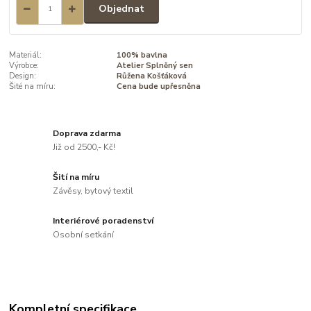
Objednat
Materiál:
100% bavlna
Výrobce:
Atelier Splněný sen
Design:
Růžena Košťáková
Šité na míru:
Cena bude upřesněna
Doprava zdarma
Již od 2500,- Kč!
Šití na míru
Závěsy, bytový textil
Interiérové poradenství
Osobní setkání
Kompletní specifikace