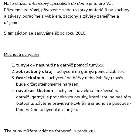
Naše služba
Interiérový specialista do domu
je tu pro Vás!
Přijedeme za Vámi, přivezeme sebou vzorky materiálů na záclony
a závěsy, poradíme s výběrem, záclony a závěsy zaměříme a
ušijeme.
Šitím záclon se zabýváme již od roku 2010.
Možnosti uchycení
tunýlek
- nasunutí na garnýž pomocí tunýlku.
zobroubený okraj
- uchycení na garnýž pomocí žabiček.
řasící tkaloun
- uchycení na háčky nebo žabičky (závěs
bude držet stejnoměrně nařasen)
navlékací tkaloun
- uchycení navléknutím závěsů na
garnýž (garnýž je provléknuta poutky, která jsou na našitém
tkalounu. Závěs je pravidelně zvlněn a snadno se posouvá -
lépe než při uchycení do tunýlku.
Tkalouny můžete vidět na fotografii u produktu.