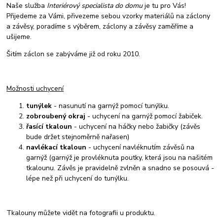
Naše služba
Interiérový specialista do domu
je tu pro Vás!
Přijedeme za Vámi, přivezeme sebou vzorky materiálů na záclony
a závěsy, poradíme s výběrem, záclony a závěsy zaměříme a
ušijeme.
Šitím záclon se zabýváme již od roku 2010.
Možnosti uchycení
tunýlek
- nasunutí na garnýž pomocí tunýlku.
zobroubený okraj
- uchycení na garnýž pomocí žabiček.
řasící tkaloun
- uchycení na háčky nebo žabičky (závěs
bude držet stejnoměrně nařasen)
navlékací tkaloun
- uchycení navléknutím závěsů na
garnýž (garnýž je provléknuta poutky, která jsou na našitém
tkalounu. Závěs je pravidelně zvlněn a snadno se posouvá -
lépe než při uchycení do tunýlku.
Tkalouny můžete vidět na fotografii u produktu.