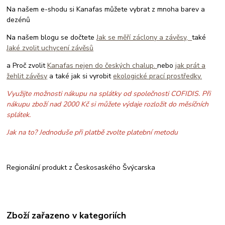
Na našem e-shodu si Kanafas můžete vybrat z mnoha barev a
dezénů
Na našem blogu se dočtete
Jak se měří záclony a závěsy,
také
Jaké zvolit uchycení závěsů
a Proč zvolit
Kanafas nejen do českých chalup.
nebo
jak prát a
žehlit závěsy
a také jak si vyrobit
ekologické prací prostředky.
Využijte možnosti nákupu na splátky od společnosti COFIDIS. Při
nákupu zboží nad 2000 Kč si můžete výdaje rozložit do měsíčních
splátek.
Jak na to? Jednoduše při platbě zvolte platební metodu
Regionální produkt z Českosaského Švýcarska
Zboží zařazeno v kategoriích