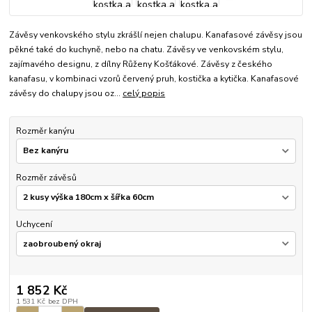
Závěsy venkovského stylu zkrášlí nejen chalupu. Kanafasové závěsy jsou
pěkné také do kuchyně, nebo na chatu. Závěsy ve venkovském stylu,
zajímavého designu, z dílny Růženy Košťákové. Závěsy z českého
kanafasu, v kombinaci vzorů červený pruh, kostička a kytička. Kanafasové
závěsy do chalupy jsou oz...
celý popis
Rozměr kanýru
Rozměr závěsů
Uchycení
1 852 Kč
1 531 Kč
bez DPH