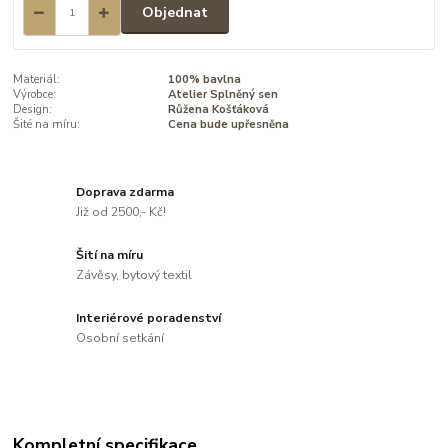
Objednat
Materiál:
100% bavlna
Výrobce:
Atelier Splněný sen
Design:
Růžena Košťáková
Šité na míru:
Cena bude upřesněna
Doprava zdarma
Již od 2500,- Kč!
Šití na míru
Závěsy, bytový textil
Interiérové poradenství
Osobní setkání
Kompletní specifikace