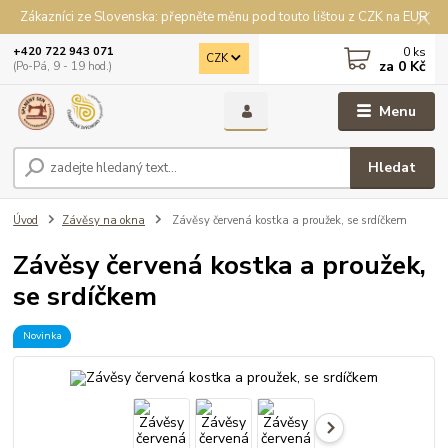
Zákazníci ze Slovenska: přepněte měnu pod touto lištou z CZK na EUR
0
ks
+420 722 943 071
CZK
za
0 Kč
(Po-Pá, 9 - 19 hod.)
Menu
Hledat
Úvod
Závěsy na okna
Závěsy červená kostka a proužek, se srdíčkem
Závěsy červená kostka a proužek,
se srdíčkem
Novinka