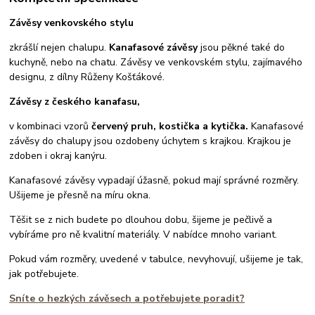
Závěsy venkovského stylu
zkrášlí nejen chalupu.
Kanafasové závěsy
jsou pěkné také do
kuchyně, nebo na chatu. Závěsy ve venkovském stylu, zajímavého
designu, z dílny Růženy Košťákové.
Závěsy z českého kanafasu,
v kombinaci vzorů
červený pruh, kostička a kytička.
Kanafasové
závěsy do chalupy jsou ozdobeny úchytem s krajkou. Krajkou je
zdoben i okraj kanýru.
Kanafasové závěsy vypadají úžasně, pokud mají správné rozměry.
Ušijeme je přesně na míru okna.
Těšit se z nich budete po dlouhou dobu, šijeme je pečlivě a
vybíráme pro ně kvalitní materiály. V nabídce mnoho variant.
Pokud vám rozměry, uvedené v tabulce, nevyhovují, ušijeme je tak,
jak potřebujete.
Sníte o hezkých závěsech a potřebujete poradit?