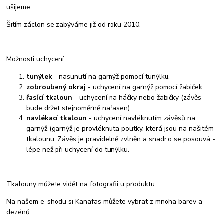
ušijeme.
Šitím záclon se zabýváme již od roku 2010.
Možnosti uchycení
tunýlek
- nasunutí na garnýž pomocí tunýlku.
zobroubený okraj
- uchycení na garnýž pomocí žabiček.
řasící tkaloun
- uchycení na háčky nebo žabičky (závěs
bude držet stejnoměrně nařasen)
navlékací tkaloun
- uchycení navléknutím závěsů na
garnýž (garnýž je provléknuta poutky, která jsou na našitém
tkalounu. Závěs je pravidelně zvlněn a snadno se posouvá -
lépe než při uchycení do tunýlku.
Tkalouny můžete vidět na fotografii u produktu.
Na našem e-shodu si Kanafas můžete vybrat z mnoha barev a
dezénů