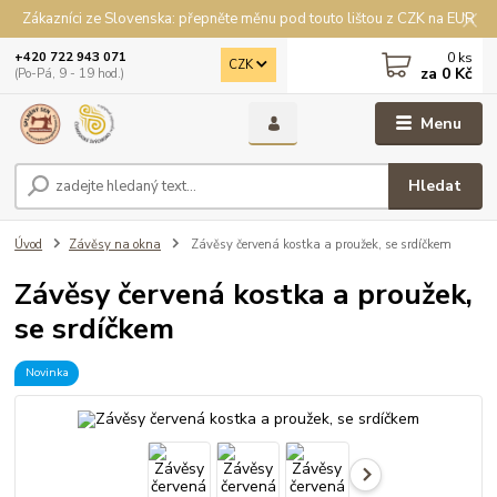
Zákazníci ze Slovenska: přepněte měnu pod touto lištou z CZK na EUR
0
ks
+420 722 943 071
CZK
za
0 Kč
(Po-Pá, 9 - 19 hod.)
Menu
Hledat
Úvod
Závěsy na okna
Závěsy červená kostka a proužek, se srdíčkem
Závěsy červená kostka a proužek,
se srdíčkem
Novinka