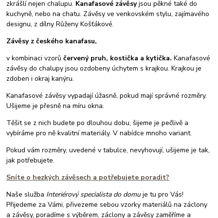
zkrášlí nejen chalupu.
Kanafasové závěsy
jsou pěkné také do
kuchyně, nebo na chatu. Závěsy ve venkovském stylu, zajímavého
designu, z dílny Růženy Košťákové.
Závěsy z českého kanafasu,
v kombinaci vzorů
červený pruh, kostička a kytička.
Kanafasové
závěsy do chalupy jsou ozdobeny úchytem s krajkou. Krajkou je
zdoben i okraj kanýru.
Kanafasové závěsy vypadají úžasně, pokud mají správné rozměry.
Ušijeme je přesně na míru okna.
Těšit se z nich budete po dlouhou dobu, šijeme je pečlivě a
vybíráme pro ně kvalitní materiály. V nabídce mnoho variant.
Pokud vám rozměry, uvedené v tabulce, nevyhovují, ušijeme je tak,
jak potřebujete.
Sníte o hezkých závěsech a potřebujete poradit?
Naše služba
Interiérový specialista do domu
je tu pro Vás!
Přijedeme za Vámi, přivezeme sebou vzorky materiálů na záclony
a závěsy, poradíme s výběrem, záclony a závěsy zaměříme a