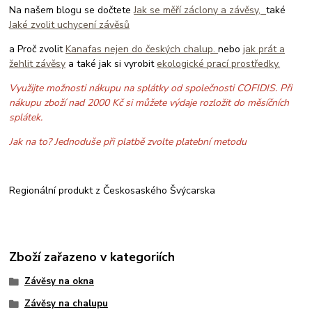
Na našem blogu se dočtete
Jak se měří záclony a závěsy,
také
Jaké zvolit uchycení závěsů
a Proč zvolit
Kanafas nejen do českých chalup.
nebo
jak prát a
žehlit závěsy
a také jak si vyrobit
ekologické prací prostředky.
Využijte možnosti nákupu na splátky od společnosti COFIDIS. Při
nákupu zboží nad 2000 Kč si můžete výdaje rozložit do měsíčních
splátek.
Jak na to? Jednoduše při platbě zvolte platební metodu
Regionální produkt z Českosaského Švýcarska
Zboží zařazeno v kategoriích
Závěsy na okna
Závěsy na chalupu