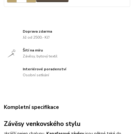
Doprava zdarma
Již od 2500,- Kč!
Šití na míru
Závěsy, bytový textil
Interiérové poradenství
Osobní setkání
Kompletní specifikace
Závěsy venkovského stylu
zkrášlí nejen chalupu.
Kanafasové závěsy
jsou pěkné také do