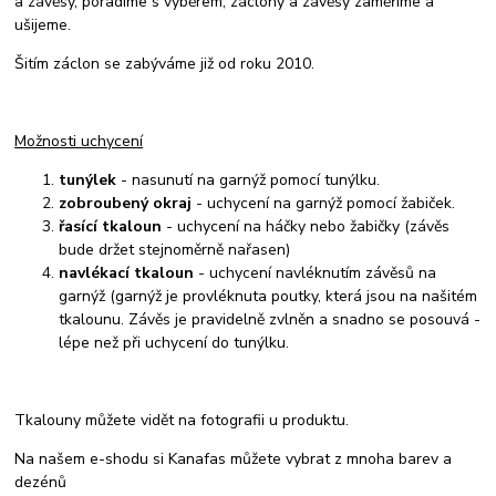
a závěsy, poradíme s výběrem, záclony a závěsy zaměříme a
ušijeme.
Šitím záclon se zabýváme již od roku 2010.
Možnosti uchycení
tunýlek
- nasunutí na garnýž pomocí tunýlku.
zobroubený okraj
- uchycení na garnýž pomocí žabiček.
řasící tkaloun
- uchycení na háčky nebo žabičky (závěs
bude držet stejnoměrně nařasen)
navlékací tkaloun
- uchycení navléknutím závěsů na
garnýž (garnýž je provléknuta poutky, která jsou na našitém
tkalounu. Závěs je pravidelně zvlněn a snadno se posouvá -
lépe než při uchycení do tunýlku.
Tkalouny můžete vidět na fotografii u produktu.
Na našem e-shodu si Kanafas můžete vybrat z mnoha barev a
dezénů