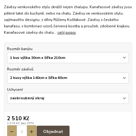
Závěsy venkovského stylu zkrášlí nejen chalupu. Kanafasové závěsy jsou
pěkné také do kuchyně, nebo na chatu. Závěsy ve venkovském stylu,
zajímavého designu, z dílny Růženy Košťákové. Závěsy z českého
kanafasu, v kombinaci vzorů červená kostka a proužek, zdobené krajkou.
Kanafasové závěsy do chalu...
celý popis
Rozměr kanýru
Rozměr závěsů
Uchycení
2 510 Kč
2 074 Kč
bez DPH
Objednat