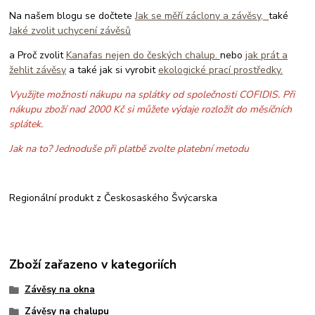
Na našem blogu se dočtete
Jak se měří záclony a závěsy,
také
Jaké zvolit uchycení závěsů
a Proč zvolit
Kanafas nejen do českých chalup.
nebo
jak prát a
žehlit závěsy
a také jak si vyrobit
ekologické prací prostředky.
Využijte možnosti nákupu na splátky od společnosti COFIDIS. Při
nákupu zboží nad 2000 Kč si můžete výdaje rozložit do měsíčních
splátek.
Jak na to? Jednoduše při platbě zvolte platební metodu
Regionální produkt z Českosaského Švýcarska
Zboží zařazeno v kategoriích
Závěsy na okna
Závěsy na chalupu