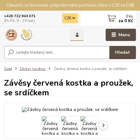
Zákazníci ze Slovenska: přepněte měnu pod touto lištou z CZK na EUR
0
ks
+420 722 943 071
CZK
za
0 Kč
(Po-Pá, 9 - 19 hod.)
Menu
Hledat
Úvod
Závěsy na okna
Závěsy červená kostka a proužek, se srdíčkem
Závěsy červená kostka a proužek,
se srdíčkem