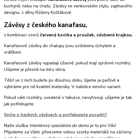
kuchyně, nebo na chatu. Závěsy ve venkovském stylu, zajímavého
designu, z dílny Růženy Košťákové.
Závěsy z českého kanafasu,
v kombinaci vzorů
červená kostka a proužek, zdobené krajkou.
Kanafasové závěsy do chalupy jsou ozdobeny úchytem a
srdíčkem.
Kanafasové závěsy vypadají úžasně, pokud mají správné rozměry.
Ušijeme je přesně na míru okna.
Těšit se z nich budete po dlouhou dobu, šijeme je pečlivě a
vybíráme pro ně kvalitní materiály. V nabídce mnoho variant.
Pokud vám rozměry, uvedené v tabulce, nevyhovují, ušijeme je tak,
jak potřebujete.
Sníte o hezkých závěsech a potřebujete poradit?
Naše služba
Interiérový specialista do domu
je tu pro Vás!
Přijedeme za Vámi, přivezeme sebou vzorky materiálů na záclony