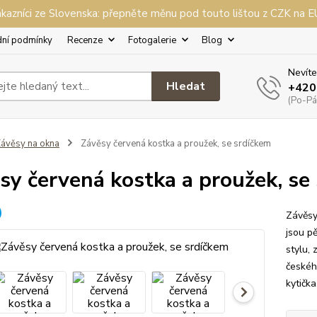
kazníci ze Slovenska: přepněte měnu pod touto lištou z CZK na 
ní podmínky
Recenze
Fotogalerie
Blog
Nevíte
Hledat
+420
(Po-Pá,
ávěsy na okna
Závěsy červená kostka a proužek, se srdíčkem
sy červená kostka a proužek, se
Závěsy
jsou p
stylu,
českéh
kytičk