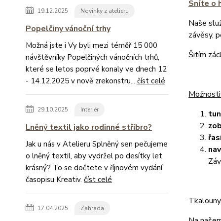
Sníte o 
19.12.2025
Novinky z atelieru
Naše slu
Popelčiny vánoční trhy
závěsy, 
Možná jste i Vy byli mezi téměř 15 000
Šitím zác
návštěvníky Popelčiných vánočních trhů,
které se letos poprvé konaly ve dnech 12
- 14.12.2025 v nově zrekonstru...
číst celé
Možnosti
29.10.2025
Interiér
tu
zob
Lněný textil jako rodinné stříbro?
řas
Jak u nás v Atelieru Splněný sen pečujeme
nav
o lněný textil, aby vydržel po desítky let
Záv
krásný? To se dočtete v říjnovém vydání
časopisu Kreativ.
číst celé
Tkalouny 
17.04.2025
Zahrada
Na našem