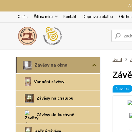
Zá
O nás
Šití na míru
Kontakt
Doprava a platba
Obchod
Úvod
Z
Závěsy na okna
Závě
Vánoční závěsy
Novinka
Závěsy na chalupu
Závěsy do kuchyně
Režné závěsy