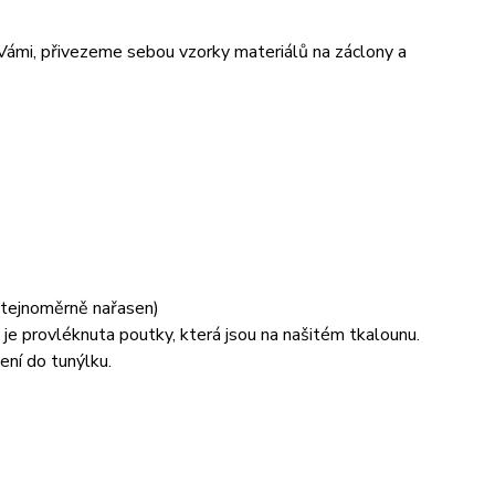
 Vámi, přivezeme sebou vzorky materiálů na záclony a
 stejnoměrně nařasen)
je provléknuta poutky, která jsou na našitém tkalounu.
ení do tunýlku.