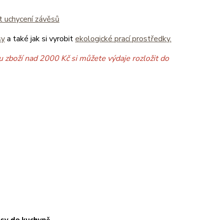
it uchycení závěsů
sy
a také jak si vyrobit
ekologické prací prostředky.
 zboží nad 2000 Kč si můžete výdaje rozložit do