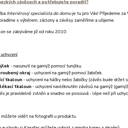
hezkých závěsech a potřebujete poradit?
žba
Interiérový specialista do domu
je tu pro Vás! Přijedeme za
poradíme s výběrem, záclony a závěsy zaměříme a ušijeme.
lon se zabýváme již od roku 2010.
 uchycení
nýlek
- nasunutí na garnýž pomocí tunýlku.
roubený okraj
- uchycení na garnýž pomocí žabiček.
ící tkaloun
- uchycení na háčky nebo žabičky (závěs bude držet
lékací tkaloun
- uchycení navléknutím závěsů na garnýž (garnýž 
ěs je pravidelně zvlněn a snadno se posouvá - lépe než při uchyc
můžete vidět na fotografii u produktu.
 e-shodu si Kanafas můžete vybrat z mnoha barev a dezénů