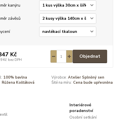
měr kanýru
měr závěsů
ycení
847 Kč
Objednat
79 Kč
bez DPH
l:
100% bavlna
Výrobce:
Atelier Splněný sen
:
Růžena Košťáková
Šité na míru:
Cena bude upřesněna
Interiérové
poradenství
extil
Osobní setkání