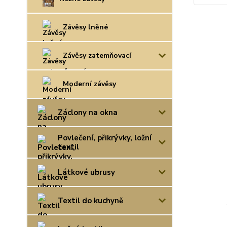
Závěsy lněné
Závěsy zatemňovací
Moderní závěsy
Záclony na okna
Povlečení, přikrývky, ložní
textil
Látkové ubrusy
Textil do kuchyně