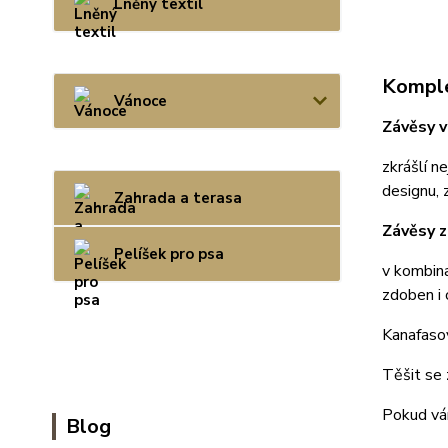
Lněný textil
Komple
Vánoce
Závěsy 
zkrášlí n
designu, 
Zahrada a terasa
Závěsy z
Pelíšek pro psa
v kombin
zdoben i 
Kanafasov
Těšit se 
Pokud vám
Blog