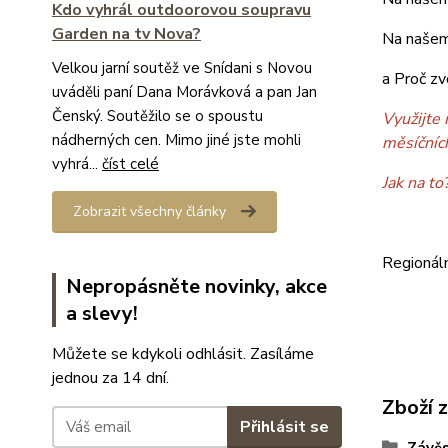
Kdo vyhrál outdoorovou soupravu
Garden na tv Nova?
Na našem
Velkou jarní soutěž ve Snídani s Novou
a Proč zv
uváděli paní Dana Morávková a pan Jan
Čenský. Soutěžilo se o spoustu
Využijte 
nádherných cen. Mimo jiné jste mohli
měsíčníc
vyhrá...
číst celé
Jak na to
Zobrazit všechny články
Regionál
Nepropásněte novinky, akce
a slevy!
Můžete se kdykoli odhlásit. Zasíláme
jednou za 14 dní.
Zboží 
Přihlásit se