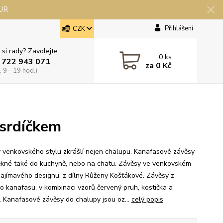
EUR
Přihlášení
CZK
 si rady? Zavolejte.
0
ks
 722 943 071
za
0 Kč
 9 - 19 hod.)
 srdíčkem
 venkovského stylu zkrášlí nejen chalupu. Kanafasové závěsy
ěkné také do kuchyně, nebo na chatu. Závěsy ve venkovském
 zajímavého designu, z dílny Růženy Košťákové. Závěsy z
o kanafasu, v kombinaci vzorů červený pruh, kostička a
a. Kanafasové závěsy do chalupy jsou oz...
celý popis