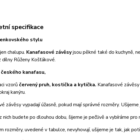
tní specifikace
venkovského stylu
ejen chalupu.
Kanafasové závěsy
jsou pěkné také do kuchyně, n
z dílny Růženy Košťákové.
 českého kanafasu,
aci vzorů
červený pruh, kostička a kytička.
Kanafasové závěsy 
okraj kanýru.
é závěsy vypadají úžasně, pokud mají správné rozměry. Ušijeme 
z nich budete po dlouhou dobu, šijeme je pečlivě a vybíráme pro n
 rozměry, uvedené v tabulce, nevyhovují, ušijeme je tak, jak pot