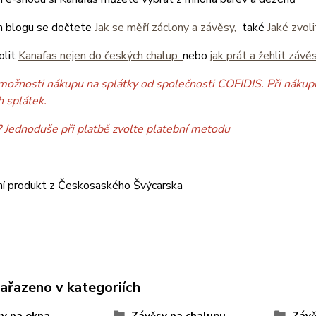
 blogu se dočtete
Jak se měří záclony a závěsy,
také
Jaké zvol
olit
Kanafas nejen do českých chalup.
nebo
jak prát a žehlit závě
možnosti nákupu na splátky od společnosti COFIDIS. Při nákupu
h splátek.
? Jednoduše při platbě zvolte platební metodu
ní produkt z Českosaského Švýcarska
zařazeno v kategoriích