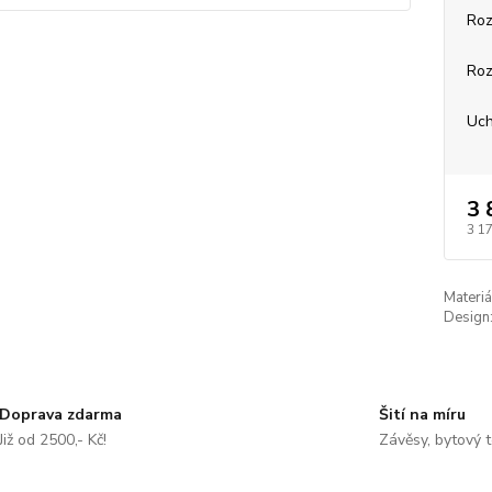
Roz
Roz
Uch
3 
3 1
Materiá
Design
Doprava zdarma
Šití na míru
Již od 2500,- Kč!
Závěsy, bytový t