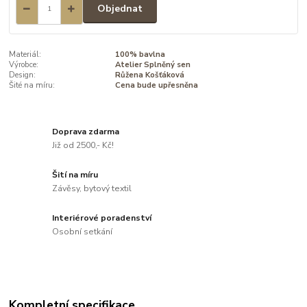
Objednat
Materiál:
100% bavlna
Výrobce:
Atelier Splněný sen
Design:
Růžena Košťáková
Šité na míru:
Cena bude upřesněna
Doprava zdarma
Již od 2500,- Kč!
Šití na míru
Závěsy, bytový textil
Interiérové poradenství
Osobní setkání
Kompletní specifikace