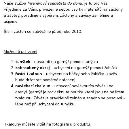
Naše služba
Interiérový specialista do domu
je tu pro Vás!
Přijedeme za Vámi, přivezeme sebou vzorky materiálů na záclony
a závěsy, poradíme s výběrem, záclony a závěsy zaměříme a
ušijeme.
Šitím záclon se zabýváme již od roku 2010.
Možnosti uchycení
tunýlek
- nasunutí na garnýž pomocí tunýlku.
zobroubený okraj
- uchycení na garnýž pomocí žabiček.
řasící tkaloun
- uchycení na háčky nebo žabičky (závěs
bude držet stejnoměrně nařasen)
navlékací tkaloun
- uchycení navléknutím závěsů na
garnýž (garnýž je provléknuta poutky, která jsou na našitém
tkalounu. Závěs je pravidelně zvlněn a snadno se posouvá -
lépe než při uchycení do tunýlku.
Tkalouny můžete vidět na fotografii u produktu.