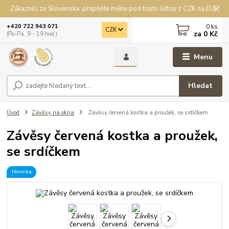
Zákazníci ze Slovenska: přepněte měnu pod touto lištou z CZK na EUR
0
ks
+420 722 943 071
CZK
za
0 Kč
(Po-Pá, 9 - 19 hod.)
Menu
Hledat
Úvod
Závěsy na okna
Závěsy červená kostka a proužek, se srdíčkem
Závěsy červená kostka a proužek,
se srdíčkem
Novinka