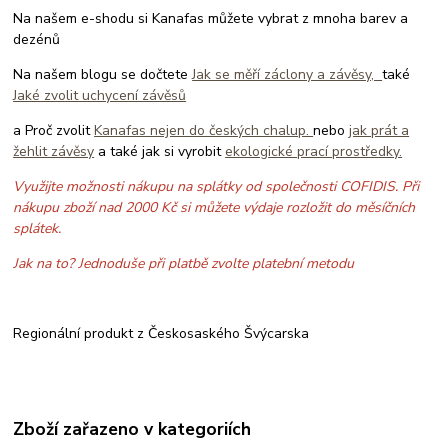
Na našem e-shodu si Kanafas můžete vybrat z mnoha barev a
dezénů
Na našem blogu se dočtete
Jak se měří záclony a závěsy,
také
Jaké zvolit uchycení závěsů
a Proč zvolit
Kanafas nejen do českých chalup.
nebo
jak prát a
žehlit závěsy
a také jak si vyrobit
ekologické prací prostředky.
Využijte možnosti nákupu na splátky od společnosti COFIDIS. Při
nákupu zboží nad 2000 Kč si můžete výdaje rozložit do měsíčních
splátek.
Jak na to? Jednoduše při platbě zvolte platební metodu
Regionální produkt z Českosaského Švýcarska
Zboží zařazeno v kategoriích