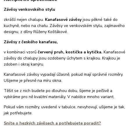
Závěsy venkovského stylu
zkrášlí nejen chalupu.
Kanafasové závěsy
jsou pěkné také do
kuchyně, nebo na chatu. Závěsy ve venkovském stylu, zajímavého
designu, z dílny Růženy Košťákové.
Závěsy z českého kanafasu,
v kombinaci vzorů
červený pruh, kostička a kytička.
Kanafasové
závěsy do chalupy jsou ozdobeny úchytem s krajkou. Krajkou je
zdoben i okraj kanýru.
Kanafasové závěsy vypadají úžasně, pokud mají správné rozměry.
Ušijeme je přesně na míru okna.
Těšit se z nich budete po dlouhou dobu, šijeme je pečlivě a
vybíráme pro ně kvalitní materiály. V nabídce mnoho variant.
Pokud vám rozměry, uvedené v tabulce, nevyhovují, ušijeme je tak,
jak potřebujete.
Sníte o hezkých závěsech a potřebujete poradit?