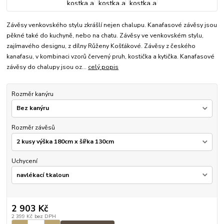
Závěsy venkovského stylu zkrášlí nejen chalupu. Kanafasové závěsy jsou
pěkné také do kuchyně, nebo na chatu. Závěsy ve venkovském stylu,
zajímavého designu, z dílny Růženy Košťákové. Závěsy z českého
kanafasu, v kombinaci vzorů červený pruh, kostička a kytička. Kanafasové
závěsy do chalupy jsou oz...
celý popis
Rozměr kanýru
Rozměr závěsů
Uchycení
2 903 Kč
2 399 Kč
bez DPH