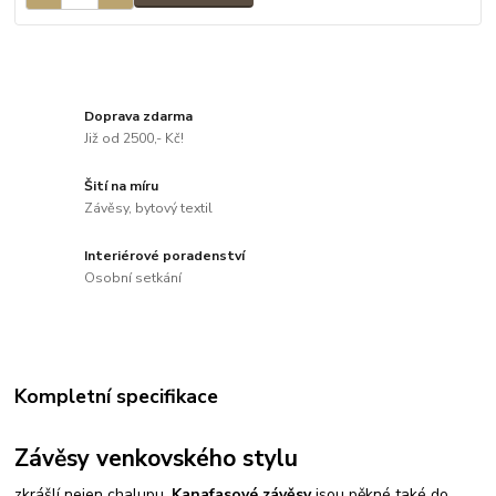
Doprava zdarma
Již od 2500,- Kč!
Šití na míru
Závěsy, bytový textil
Interiérové poradenství
Osobní setkání
Kompletní specifikace
Závěsy venkovského stylu
zkrášlí nejen chalupu.
Kanafasové závěsy
jsou pěkné také do