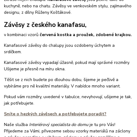
kuchyně, nebo na chatu. Závěsy ve venkovském stylu, zajímavého
designu, z dílny Růženy Košťákové.
Závěsy z českého kanafasu,
v kombinaci vzorů
červená kostka a proužek, zdobené krajkou.
Kanafasové závěsy do chalupy jsou ozdobeny úchytem a
srdíčkem.
Kanafasové závěsy vypadají úžasně, pokud mají správné rozměry.
Ušijeme je přesně na míru okna.
Těšit se z nich budete po dlouhou dobu, šijeme je pečlivě a
vybíráme pro ně kvalitní materiály. V nabídce mnoho variant.
Pokud vám rozměry, uvedené v tabulce, nevyhovují, ušijeme je tak,
jak potřebujete.
Sníte o hezkých závěsech a potřebujete poradit?
Naše služba
Interiérový specialista do domu
je tu pro Vás!
Přijedeme za Vámi, přivezeme sebou vzorky materiálů na záclony