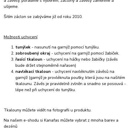
a závěsy, poradíme s výběrem, záclony a závěsy zaměříme a
ušijeme.
Šitím záclon se zabýváme již od roku 2010.
Možnosti uchycení
tunýlek
- nasunutí na garnýž pomocí tunýlku.
zobroubený okraj
- uchycení na garnýž pomocí žabiček.
řasící tkaloun
- uchycení na háčky nebo žabičky (závěs
bude držet stejnoměrně nařasen)
navlékací tkaloun
- uchycení navléknutím závěsů na
garnýž (garnýž je provléknuta poutky, která jsou na našitém
tkalounu. Závěs je pravidelně zvlněn a snadno se posouvá -
lépe než při uchycení do tunýlku.
Tkalouny můžete vidět na fotografii u produktu.
Na našem e-shodu si Kanafas můžete vybrat z mnoha barev a
dezénů