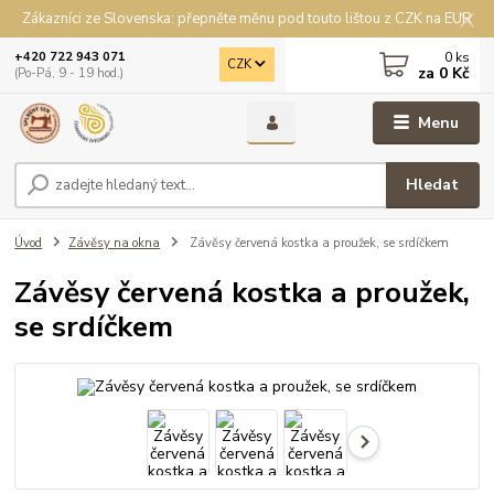
Zákazníci ze Slovenska: přepněte měnu pod touto lištou z CZK na EUR
0
ks
+420 722 943 071
CZK
za
0 Kč
(Po-Pá, 9 - 19 hod.)
Menu
Hledat
Úvod
Závěsy na okna
Závěsy červená kostka a proužek, se srdíčkem
Závěsy červená kostka a proužek,
se srdíčkem