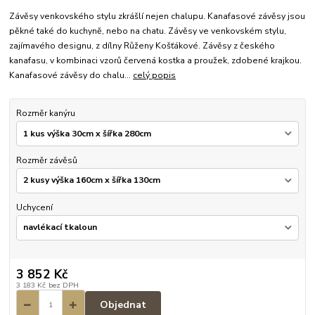
Závěsy venkovského stylu zkrášlí nejen chalupu. Kanafasové závěsy jsou
pěkné také do kuchyně, nebo na chatu. Závěsy ve venkovském stylu,
zajímavého designu, z dílny Růženy Košťákové. Závěsy z českého
kanafasu, v kombinaci vzorů červená kostka a proužek, zdobené krajkou.
Kanafasové závěsy do chalu...
celý popis
Rozměr kanýru
Rozměr závěsů
Uchycení
3 852 Kč
3 183 Kč
bez DPH
Objednat