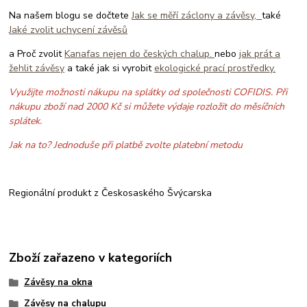
Na našem blogu se dočtete
Jak se měří záclony a závěsy,
také
Jaké zvolit uchycení závěsů
a Proč zvolit
Kanafas nejen do českých chalup.
nebo
jak prát a
žehlit závěsy
a také jak si vyrobit
ekologické prací prostředky.
Využijte možnosti nákupu na splátky od společnosti COFIDIS. Při
nákupu zboží nad 2000 Kč si můžete výdaje rozložit do měsíčních
splátek.
Jak na to? Jednoduše při platbě zvolte platební metodu
Regionální produkt z Českosaského Švýcarska
Zboží zařazeno v kategoriích
Závěsy na okna
Závěsy na chalupu