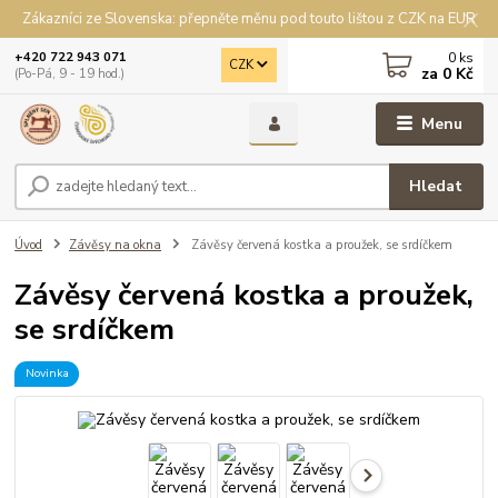
Zákazníci ze Slovenska: přepněte měnu pod touto lištou z CZK na EUR
0
ks
+420 722 943 071
CZK
za
0 Kč
(Po-Pá, 9 - 19 hod.)
Menu
Hledat
Úvod
Závěsy na okna
Závěsy červená kostka a proužek, se srdíčkem
Závěsy červená kostka a proužek,
se srdíčkem
Novinka