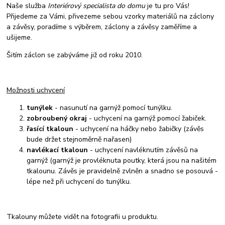
Naše služba
Interiérový specialista do domu
je tu pro Vás!
Přijedeme za Vámi, přivezeme sebou vzorky materiálů na záclony
a závěsy, poradíme s výběrem, záclony a závěsy zaměříme a
ušijeme.
Šitím záclon se zabýváme již od roku 2010.
Možnosti uchycení
tunýlek
- nasunutí na garnýž pomocí tunýlku.
zobroubený okraj
- uchycení na garnýž pomocí žabiček.
řasící tkaloun
- uchycení na háčky nebo žabičky (závěs
bude držet stejnoměrně nařasen)
navlékací tkaloun
- uchycení navléknutím závěsů na
garnýž (garnýž je provléknuta poutky, která jsou na našitém
tkalounu. Závěs je pravidelně zvlněn a snadno se posouvá -
lépe než při uchycení do tunýlku.
Tkalouny můžete vidět na fotografii u produktu.