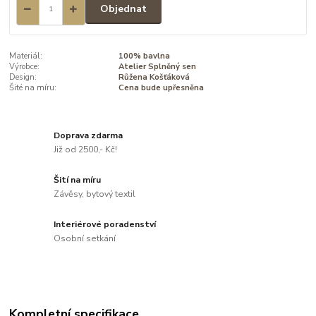
Objednat
Materiál:
100% bavlna
Výrobce:
Atelier Splněný sen
Design:
Růžena Košťáková
Šité na míru:
Cena bude upřesněna
Doprava zdarma
Již od 2500,- Kč!
Šití na míru
Závěsy, bytový textil
Interiérové poradenství
Osobní setkání
Kompletní specifikace