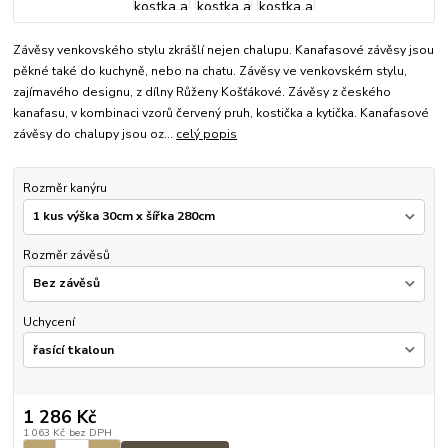
Závěsy venkovského stylu zkrášlí nejen chalupu. Kanafasové závěsy jsou
pěkné také do kuchyně, nebo na chatu. Závěsy ve venkovském stylu,
zajímavého designu, z dílny Růženy Košťákové. Závěsy z českého
kanafasu, v kombinaci vzorů červený pruh, kostička a kytička. Kanafasové
závěsy do chalupy jsou oz...
celý popis
Rozměr kanýru
Rozměr závěsů
Uchycení
1 286 Kč
1 063 Kč
bez DPH