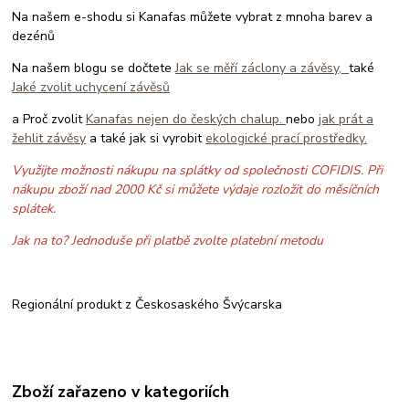
Na našem e-shodu si Kanafas můžete vybrat z mnoha barev a
dezénů
Na našem blogu se dočtete
Jak se měří záclony a závěsy,
také
Jaké zvolit uchycení závěsů
a Proč zvolit
Kanafas nejen do českých chalup.
nebo
jak prát a
žehlit závěsy
a také jak si vyrobit
ekologické prací prostředky.
Využijte možnosti nákupu na splátky od společnosti COFIDIS. Při
nákupu zboží nad 2000 Kč si můžete výdaje rozložit do měsíčních
splátek.
Jak na to? Jednoduše při platbě zvolte platební metodu
Regionální produkt z Českosaského Švýcarska
Zboží zařazeno v kategoriích